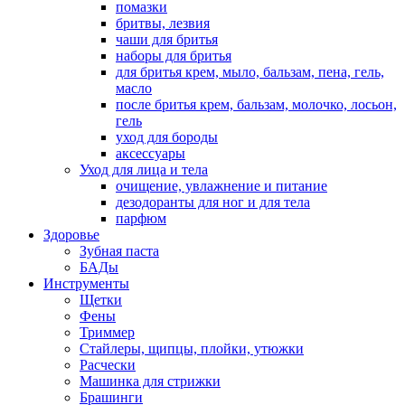
помазки
бритвы, лезвия
чаши для бритья
наборы для бритья
для бритья крем, мыло, бальзам, пена, гель,
масло
после бритья крем, бальзам, молочко, лосьон,
гель
уход для бороды
аксессуары
Уход для лица и тела
очищение, увлажнение и питание
дезодоранты для ног и для тела
парфюм
Здоровье
Зубная паста
БАДы
Инструменты
Щетки
Фены
Триммер
Стайлеры, щипцы, плойки, утюжки
Расчески
Машинка для стрижки
Брашинги