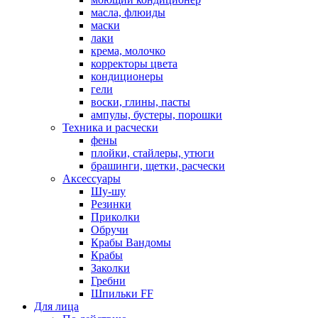
масла, флюиды
маски
лаки
крема, молочко
корректоры цвета
кондиционеры
гели
воски, глины, пасты
ампулы, бустеры, порошки
Техника и расчески
фены
плойки, стайлеры, утюги
брашинги, щетки, расчески
Аксессуары
Шу-шу
Резинки
Приколки
Обручи
Крабы Вандомы
Крабы
Заколки
Гребни
Шпильки FF
Для лица