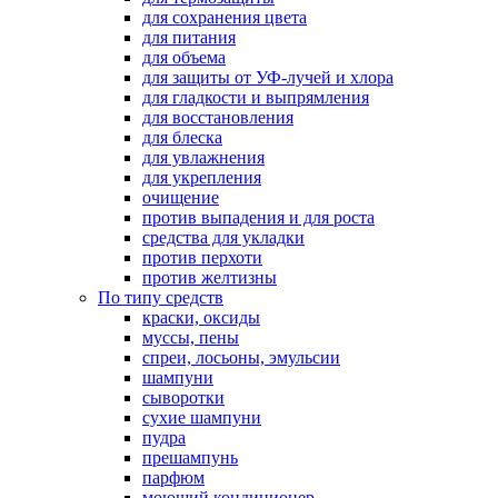
для сохранения цвета
для питания
для объема
для защиты от УФ-лучей и хлора
для гладкости и выпрямления
для восстановления
для блеска
для увлажнения
для укрепления
очищение
против выпадения и для роста
средства для укладки
против перхоти
против желтизны
По типу средств
краски, оксиды
муссы, пены
спреи, лосьоны, эмульсии
шампуни
сыворотки
сухие шампуни
пудра
прешампунь
парфюм
моющий кондиционер