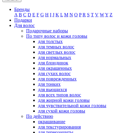
Бренды
A
B
C
D
E
F
G
H
I
J
K
L
M
N
O
P
R
S
T
V
W
Y
Z
Подарки
Для волос
Подарочные наборы
По типу волос и кожи головы
для толстых
для темных волос
для светлых волос
для нормальных
для блондинок
для окрашенных
для сухих волос
для поврежденных
для тонких
для вьющихся
для всех типов волос
для жирной кожи головы
для чувствительной кожи головы
для сухой кожи головы
По действию
окрашивание
для текстурирования
для термозащиты