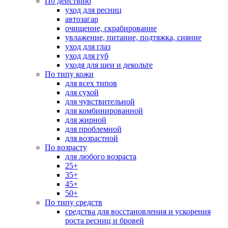
По действию
уход для ресниц
автозагар
очищение, скрабирование
увлажение, питание, подтяжка, сияние
уход для глаз
уход для губ
уходя для шеи и декольте
По типу кожи
для всех типов
для сухой
для чувствительной
для комбинированной
для жирной
для проблемной
для возрастной
По возрасту
для любого возраста
25+
35+
45+
50+
По типу средств
средства для восстановления и ускорения
роста ресниц и бровей