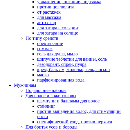
увлажнение, питание, подтяжка
против целлюлита
от растяжек
для массажа
автозагар
для загара в солярии
для загара на солнце
По типу средств
обертывание
гоммаж
гель для душа, мыло
шипучие таблетки для ванны, соль
дезодорант, спрей, пудра
крем, бальзам, молочко, гель, лосьон
масло
парфюмированная вода
Мужчинам
Подарочные наборы
Для волос и кожи головы
шампуни и бальзамы для волос
стайлинг
против выпадения волос, для стимуляции
роста
специфический уход, против перхоти
Для бритья усов и бороды