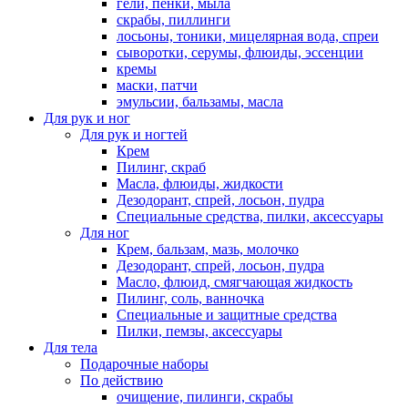
гели, пенки, мыла
скрабы, пиллинги
лосьоны, тоники, мицелярная вода, спреи
сыворотки, серумы, флюиды, эссенции
кремы
маски, патчи
эмульсии, бальзамы, масла
Для рук и ног
Для рук и ногтей
Крем
Пилинг, скраб
Масла, флюиды, жидкости
Дезодорант, спрей, лосьон, пудра
Специальные средства, пилки, аксессуары
Для ног
Крем, бальзам, мазь, молочко
Дезодорант, спрей, лосьон, пудра
Масло, флюид, смягчающая жидкость
Пилинг, соль, ванночка
Специальные и защитные средства
Пилки, пемзы, аксессуары
Для тела
Подарочные наборы
По действию
очищение, пилинги, скрабы