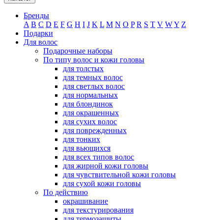
Бренды
A
B
C
D
E
F
G
H
I
J
K
L
M
N
O
P
R
S
T
V
W
Y
Z
Подарки
Для волос
Подарочные наборы
По типу волос и кожи головы
для толстых
для темных волос
для светлых волос
для нормальных
для блондинок
для окрашенных
для сухих волос
для поврежденных
для тонких
для вьющихся
для всех типов волос
для жирной кожи головы
для чувствительной кожи головы
для сухой кожи головы
По действию
окрашивание
для текстурирования
для термозащиты