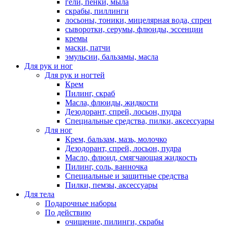
гели, пенки, мыла
скрабы, пиллинги
лосьоны, тоники, мицелярная вода, спреи
сыворотки, серумы, флюиды, эссенции
кремы
маски, патчи
эмульсии, бальзамы, масла
Для рук и ног
Для рук и ногтей
Крем
Пилинг, скраб
Масла, флюиды, жидкости
Дезодорант, спрей, лосьон, пудра
Специальные средства, пилки, аксессуары
Для ног
Крем, бальзам, мазь, молочко
Дезодорант, спрей, лосьон, пудра
Масло, флюид, смягчающая жидкость
Пилинг, соль, ванночка
Специальные и защитные средства
Пилки, пемзы, аксессуары
Для тела
Подарочные наборы
По действию
очищение, пилинги, скрабы