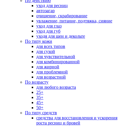
По действию
уход для ресниц
автозагар
очищение, скрабирование
увлажение, питание, подтяжка, сияние
уход для глаз
уход для губ
уходя для шеи и декольте
По типу кожи
для всех типов
для сухой
для чувствительной
для комбинированной
для жирной
для проблемной
для возрастной
По возрасту
для любого возраста
25+
35+
45+
50+
По типу средств
средства для восстановления и ускорения
роста ресниц и бровей