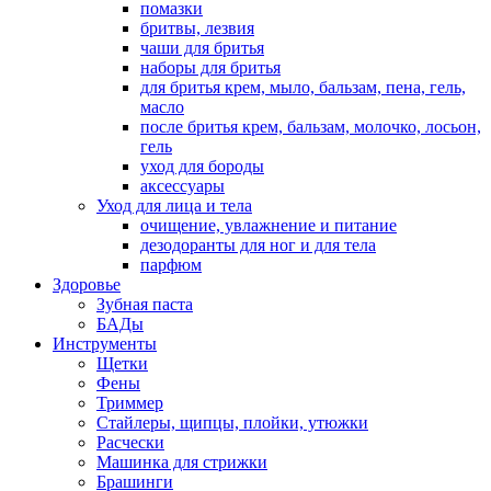
помазки
бритвы, лезвия
чаши для бритья
наборы для бритья
для бритья крем, мыло, бальзам, пена, гель,
масло
после бритья крем, бальзам, молочко, лосьон,
гель
уход для бороды
аксессуары
Уход для лица и тела
очищение, увлажнение и питание
дезодоранты для ног и для тела
парфюм
Здоровье
Зубная паста
БАДы
Инструменты
Щетки
Фены
Триммер
Стайлеры, щипцы, плойки, утюжки
Расчески
Машинка для стрижки
Брашинги