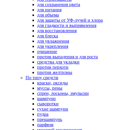
для сохранения цвета
для питания
для объема
для защиты от УФ-лучей и хлора
для гладкости и выпрямления
для восстановления
для блеска
для увлажнения
для укрепления
очищение
против выпадения и для роста
средства для укладки
против перхоти
против желтизны
По типу средств
краски, оксиды
муссы, пены
спреи, лосьоны, эмульсии
шампуни
сыворотки
сухие шампуни
пудра
прешампунь
парфюм
моющий кондиционер