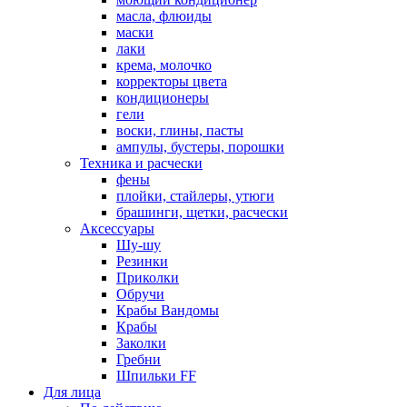
масла, флюиды
маски
лаки
крема, молочко
корректоры цвета
кондиционеры
гели
воски, глины, пасты
ампулы, бустеры, порошки
Техника и расчески
фены
плойки, стайлеры, утюги
брашинги, щетки, расчески
Аксессуары
Шу-шу
Резинки
Приколки
Обручи
Крабы Вандомы
Крабы
Заколки
Гребни
Шпильки FF
Для лица