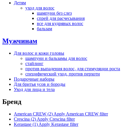
Детям
уход для волос
шампуни без слез
спрей для расчесывания
все для кудрявых волос
бальзам
Мужчинам
Для волос и кожи головы
шампуни и бальзамы для волос
стайлинг
против выпадения волос, для стимуляции роста
специфический уход, против перхоти
Подарочные наборы
Для бритья усов и бороды
Уход для лица и тела
Бренд
American CREW (2)
Apply American CREW filter
Crescina (2)
Apply Crescina filter
Kerastase (1)
Apply Kerastase filter