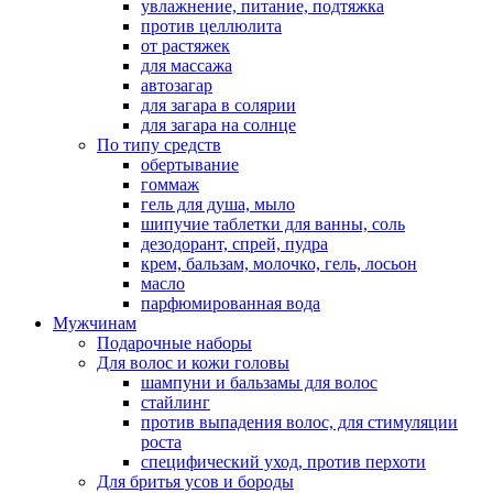
увлажнение, питание, подтяжка
против целлюлита
от растяжек
для массажа
автозагар
для загара в солярии
для загара на солнце
По типу средств
обертывание
гоммаж
гель для душа, мыло
шипучие таблетки для ванны, соль
дезодорант, спрей, пудра
крем, бальзам, молочко, гель, лосьон
масло
парфюмированная вода
Мужчинам
Подарочные наборы
Для волос и кожи головы
шампуни и бальзамы для волос
стайлинг
против выпадения волос, для стимуляции
роста
специфический уход, против перхоти
Для бритья усов и бороды