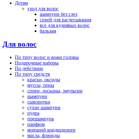
Детям
уход для волос
шампуни без слез
спрей для расчесывания
все для кудрявых волос
бальзам
Для волос
По типу волос и кожи головы
Подарочные наборы
По действию
По типу средств
краски, оксиды
муссы, пены
спреи, лосьоны, эмульсии
шампуни
сыворотки
сухие шампуни
пудра
прешампунь
парфюм
моющий кондиционер
масла, флюиды