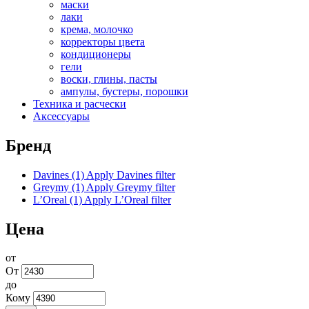
маски
лаки
крема, молочко
корректоры цвета
кондиционеры
гели
воски, глины, пасты
ампулы, бустеры, порошки
Техника и расчески
Аксессуары
Бренд
Davines (1)
Apply Davines filter
Greymy (1)
Apply Greymy filter
L’Oreal (1)
Apply L’Oreal filter
Цена
от
От
до
Кому