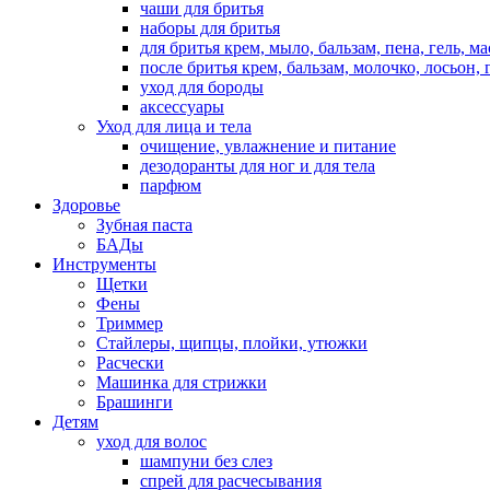
чаши для бритья
наборы для бритья
для бритья крем, мыло, бальзам, пена, гель, м
после бритья крем, бальзам, молочко, лосьон, 
уход для бороды
аксессуары
Уход для лица и тела
очищение, увлажнение и питание
дезодоранты для ног и для тела
парфюм
Здоровье
Зубная паста
БАДы
Инструменты
Щетки
Фены
Триммер
Стайлеры, щипцы, плойки, утюжки
Расчески
Машинка для стрижки
Брашинги
Детям
уход для волос
шампуни без слез
спрей для расчесывания