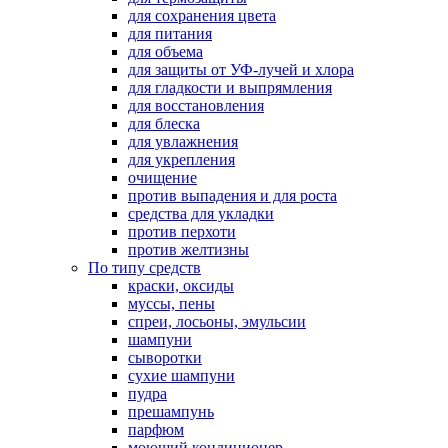
для сохранения цвета
для питания
для объема
для защиты от УФ-лучей и хлора
для гладкости и выпрямления
для восстановления
для блеска
для увлажнения
для укрепления
очищение
против выпадения и для роста
средства для укладки
против перхоти
против желтизны
По типу средств
краски, оксиды
муссы, пены
спреи, лосьоны, эмульсии
шампуни
сыворотки
сухие шампуни
пудра
прешампунь
парфюм
моющий кондиционер