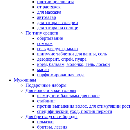
против целлюлита
от растяжек
для массажа
автозагар
для загара в солярии
для загара на солнце
По типу средств
обертывание
гоммаж
гель для душа, мыло
шипучие таблетки для ванны, соль
дезодорант, спрей, пудра
крем, бальзам, молочко, гель, лосьон
масло
парфюмированная вода
Мужчинам
Подарочные наборы
Для волос и кожи головы
шампуни и бальзамы для волос
стайлинг
против выпадения волос, для стимуляции рос
специфический уход, против перхоти
Для бритья усов и бороды
помазки
бритвы, лезвия