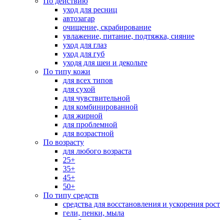
По действию
уход для ресниц
автозагар
очищение, скрабирование
увлажение, питание, подтяжка, сияние
уход для глаз
уход для губ
уходя для шеи и декольте
По типу кожи
для всех типов
для сухой
для чувствительной
для комбинированной
для жирной
для проблемной
для возрастной
По возрасту
для любого возраста
25+
35+
45+
50+
По типу средств
средства для восстановления и ускорения рос
гели, пенки, мыла