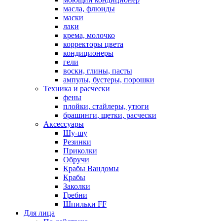
масла, флюиды
маски
лаки
крема, молочко
корректоры цвета
кондиционеры
гели
воски, глины, пасты
ампулы, бустеры, порошки
Техника и расчески
фены
плойки, стайлеры, утюги
брашинги, щетки, расчески
Аксессуары
Шу-шу
Резинки
Приколки
Обручи
Крабы Вандомы
Крабы
Заколки
Гребни
Шпильки FF
Для лица