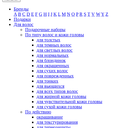
Бренды
A
B
C
D
E
F
G
H
I
J
K
L
M
N
O
P
R
S
T
V
W
Y
Z
Подарки
Для волос
Подарочные наборы
По типу волос и кожи головы
для толстых
для темных волос
для светлых волос
для нормальных
для блондинок
для окрашенных
для сухих волос
для поврежденных
для тонких
для вьющихся
для всех типов волос
для жирной кожи головы
для чувствительной кожи головы
для сухой кожи головы
По действию
окрашивание
для текстурирования
для термозащиты