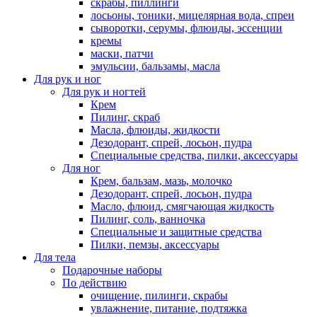
скрабы, пиллинги
лосьоны, тоники, мицелярная вода, спреи
сыворотки, серумы, флюиды, эссенции
кремы
маски, патчи
эмульсии, бальзамы, масла
Для рук и ног
Для рук и ногтей
Крем
Пилинг, скраб
Масла, флюиды, жидкости
Дезодорант, спрей, лосьон, пудра
Специальные средства, пилки, аксессуары
Для ног
Крем, бальзам, мазь, молочко
Дезодорант, спрей, лосьон, пудра
Масло, флюид, смягчающая жидкость
Пилинг, соль, ванночка
Специальные и защитные средства
Пилки, пемзы, аксессуары
Для тела
Подарочные наборы
По действию
очищение, пилинги, скрабы
увлажнение, питание, подтяжка