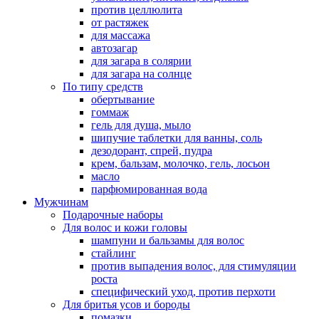
против целлюлита
от растяжек
для массажа
автозагар
для загара в солярии
для загара на солнце
По типу средств
обертывание
гоммаж
гель для душа, мыло
шипучие таблетки для ванны, соль
дезодорант, спрей, пудра
крем, бальзам, молочко, гель, лосьон
масло
парфюмированная вода
Мужчинам
Подарочные наборы
Для волос и кожи головы
шампуни и бальзамы для волос
стайлинг
против выпадения волос, для стимуляции
роста
специфический уход, против перхоти
Для бритья усов и бороды
помазки