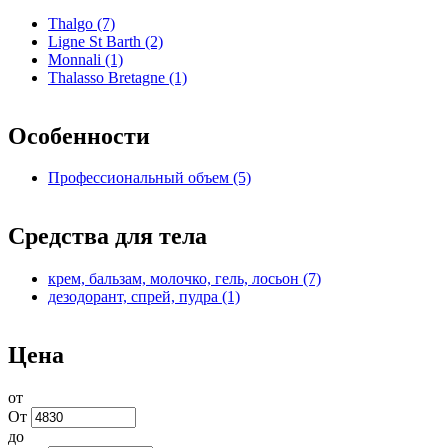
Thalgo (7)
Apply Thalgo filter
Ligne St Barth (2)
Apply Ligne St Barth filter
Monnali (1)
Apply Monnali filter
Thalasso Bretagne (1)
Apply Thalasso Bretagne filter
Особенности
Профессиональный объем (5)
Apply Профессиональный
объем filter
Средства для тела
крем, бальзам, молочко, гель, лосьон (7)
Apply крем,
дезодорант, спрей, пудра (1)
Apply дезодорант, спрей,
бальзам, молочко,
пудра filter
гель, лосьон filter
Цена
от
От
до