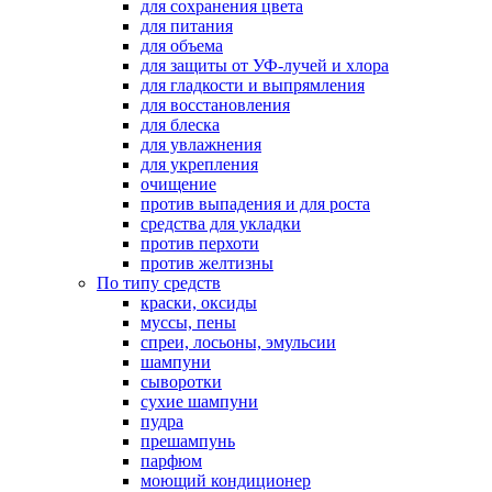
для сохранения цвета
для питания
для объема
для защиты от УФ-лучей и хлора
для гладкости и выпрямления
для восстановления
для блеска
для увлажнения
для укрепления
очищение
против выпадения и для роста
средства для укладки
против перхоти
против желтизны
По типу средств
краски, оксиды
муссы, пены
спреи, лосьоны, эмульсии
шампуни
сыворотки
сухие шампуни
пудра
прешампунь
парфюм
моющий кондиционер