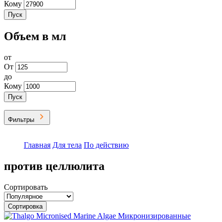
Кому
Пуск
Объем в мл
от
От
до
Кому
Пуск
Фильтры
Главная
Для тела
По действию
Вы здесь
против целлюлита
Сортировать
Сортировка