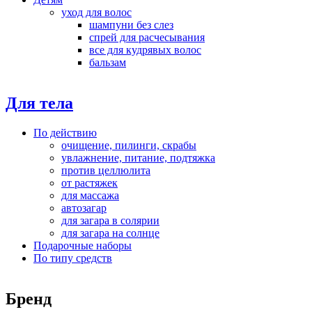
уход для волос
шампуни без слез
спрей для расчесывания
все для кудрявых волос
бальзам
Для тела
По действию
очищение, пилинги, скрабы
увлажнение, питание, подтяжка
против целлюлита
от растяжек
для массажа
автозагар
для загара в солярии
для загара на солнце
Подарочные наборы
По типу средств
Бренд