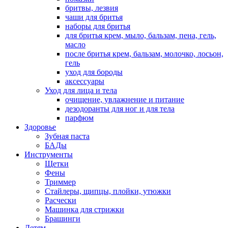
бритвы, лезвия
чаши для бритья
наборы для бритья
для бритья крем, мыло, бальзам, пена, гель,
масло
после бритья крем, бальзам, молочко, лосьон,
гель
уход для бороды
аксессуары
Уход для лица и тела
очищение, увлажнение и питание
дезодоранты для ног и для тела
парфюм
Здоровье
Зубная паста
БАДы
Инструменты
Щетки
Фены
Триммер
Стайлеры, щипцы, плойки, утюжки
Расчески
Машинка для стрижки
Брашинги
Детям