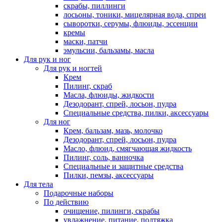
скрабы, пиллинги
лосьоны, тоники, мицелярная вода, спреи
сыворотки, серумы, флюиды, эссенции
кремы
маски, патчи
эмульсии, бальзамы, масла
Для рук и ног
Для рук и ногтей
Крем
Пилинг, скраб
Масла, флюиды, жидкости
Дезодорант, спрей, лосьон, пудра
Специальные средства, пилки, аксессуары
Для ног
Крем, бальзам, мазь, молочко
Дезодорант, спрей, лосьон, пудра
Масло, флюид, смягчающая жидкость
Пилинг, соль, ванночка
Специальные и защитные средства
Пилки, пемзы, аксессуары
Для тела
Подарочные наборы
По действию
очищение, пилинги, скрабы
увлажнение, питание, подтяжка