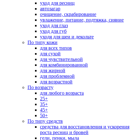
уход для ресниц
автозагар
очищение, скрабирование
увлажение, питание, подтяжка, сияние
уход для глаз
уход для губ
уходя для шеи и декольте
По типу кожи
для всех типов
для сухой
для чувствительной
для комбинированной
для жирной
для проблемной
для возрастной
По возрасту
для любого возраста
25+
35+
45+
50+
По типу средств
средства для восстановления и ускорения
роста ресниц и бровей
гели, пенки, мыла