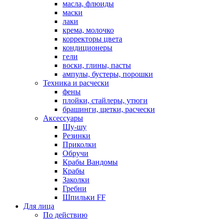
масла, флюиды
маски
лаки
крема, молочко
корректоры цвета
кондиционеры
гели
воски, глины, пасты
ампулы, бустеры, порошки
Техника и расчески
фены
плойки, стайлеры, утюги
брашинги, щетки, расчески
Аксессуары
Шу-шу
Резинки
Приколки
Обручи
Крабы Вандомы
Крабы
Заколки
Гребни
Шпильки FF
Для лица
По действию