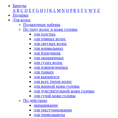
Бренды
A
B
C
D
E
F
G
H
I
J
K
L
M
N
O
P
R
S
T
V
W
Y
Z
Подарки
Для волос
Подарочные наборы
По типу волос и кожи головы
для толстых
для темных волос
для светлых волос
для нормальных
для блондинок
для окрашенных
для сухих волос
для поврежденных
для тонких
для вьющихся
для всех типов волос
для жирной кожи головы
для чувствительной кожи головы
для сухой кожи головы
По действию
окрашивание
для текстурирования
для термозащиты