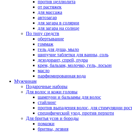
против целлюлита
от растяжек
для массажа
автозагар
для загара в солярии
для загара на солнце
По типу средств
обертывание
гоммаж
гель для душа, мыло
шипучие таблетки для ванны, соль
дезодорант, спрей, пудра
крем, бальзам, молочко, гель, лосьон
масло
парфюмированная вода
Мужчинам
Подарочные наборы
Для волос и кожи головы
шампуни и бальзамы для волос
стайлинг
против выпадения волос, для стимуляции рос
специфический уход, против перхоти
Для бритья усов и бороды
помазки
бритвы, лезвия