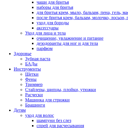
чаши для бритья
наборы для бритья
для бритья крем, мыло, бальзам, пена, гель, м
после бритья крем, бальзам, молочко, лосьон, 
уход для бороды
аксессуары
Уход для лица и тела
очищение, увлажнение и питание
дезодоранты для ног и для тела
парфюм
Здоровье
Зубная паста
БАДы
Инструменты
Щетки
Фены
Триммер
Стайлеры, щипцы, плойки, утюжки
Расчески
Машинка для стрижки
Брашинги
Детям
уход для волос
шампуни без слез
спрей для расчесывания