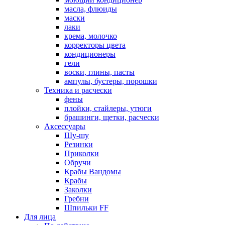
масла, флюиды
маски
лаки
крема, молочко
корректоры цвета
кондиционеры
гели
воски, глины, пасты
ампулы, бустеры, порошки
Техника и расчески
фены
плойки, стайлеры, утюги
брашинги, щетки, расчески
Аксессуары
Шу-шу
Резинки
Приколки
Обручи
Крабы Вандомы
Крабы
Заколки
Гребни
Шпильки FF
Для лица