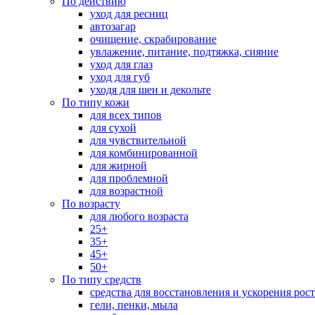
По действию
уход для ресниц
автозагар
очищение, скрабирование
увлажение, питание, подтяжка, сияние
уход для глаз
уход для губ
уходя для шеи и декольте
По типу кожи
для всех типов
для сухой
для чувствительной
для комбинированной
для жирной
для проблемной
для возрастной
По возрасту
для любого возраста
25+
35+
45+
50+
По типу средств
средства для восстановления и ускорения рос
гели, пенки, мыла