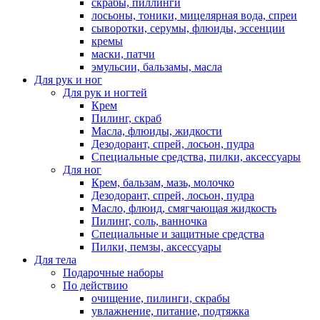
скрабы, пиллинги
лосьоны, тоники, мицелярная вода, спреи
сыворотки, серумы, флюиды, эссенции
кремы
маски, патчи
эмульсии, бальзамы, масла
Для рук и ног
Для рук и ногтей
Крем
Пилинг, скраб
Масла, флюиды, жидкости
Дезодорант, спрей, лосьон, пудра
Специальные средства, пилки, аксессуары
Для ног
Крем, бальзам, мазь, молочко
Дезодорант, спрей, лосьон, пудра
Масло, флюид, смягчающая жидкость
Пилинг, соль, ванночка
Специальные и защитные средства
Пилки, пемзы, аксессуары
Для тела
Подарочные наборы
По действию
очищение, пилинги, скрабы
увлажнение, питание, подтяжка