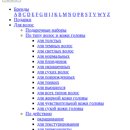
Бренды
A
B
C
D
E
F
G
H
I
J
K
L
M
N
O
P
R
S
T
V
W
Y
Z
Подарки
Для волос
Подарочные наборы
По типу волос и кожи головы
для толстых
для темных волос
для светлых волос
для нормальных
для блондинок
для окрашенных
для сухих волос
для поврежденных
для тонких
для вьющихся
для всех типов волос
для жирной кожи головы
для чувствительной кожи головы
для сухой кожи головы
По действию
окрашивание
для текстурирования
для термозащиты