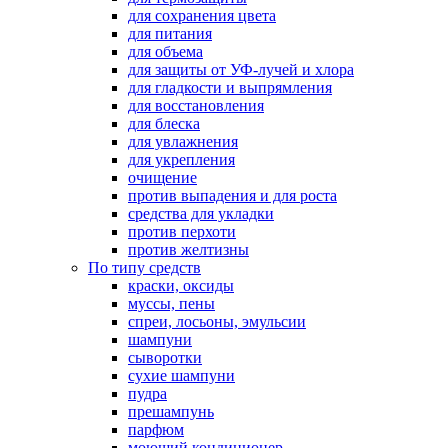
для сохранения цвета
для питания
для объема
для защиты от УФ-лучей и хлора
для гладкости и выпрямления
для восстановления
для блеска
для увлажнения
для укрепления
очищение
против выпадения и для роста
средства для укладки
против перхоти
против желтизны
По типу средств
краски, оксиды
муссы, пены
спреи, лосьоны, эмульсии
шампуни
сыворотки
сухие шампуни
пудра
прешампунь
парфюм
моющий кондиционер