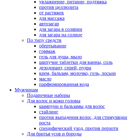
увлажнение, питание, подтяжка
против целлюлита
от растяжек
для массажа
автозагар
для загара в солярии
для загара на солнце
По типу средств
обертывание
гоммаж
гель для душа, мыло
шипучие таблетки для ванны, соль
дезодорант, спрей, пудра
крем, бальзам, молочко, гель, лосьон
масло
парфюмированная вода
Мужчинам
Подарочные наборы
Для волос и кожи головы
шампуни и бальзамы для волос
стайлинг
против выпадения волос, для стимуляции
роста
специфический уход, против перхоти
Для бритья усов и бороды