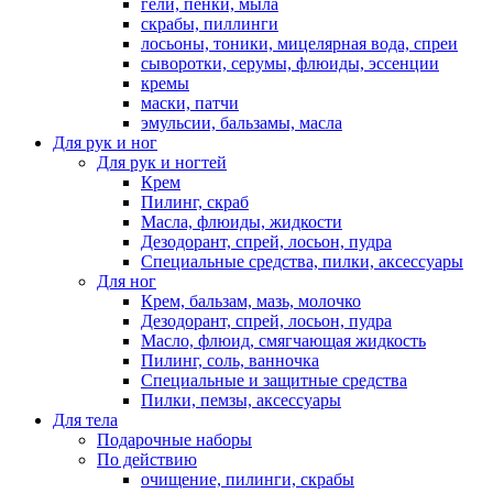
гели, пенки, мыла
скрабы, пиллинги
лосьоны, тоники, мицелярная вода, спреи
сыворотки, серумы, флюиды, эссенции
кремы
маски, патчи
эмульсии, бальзамы, масла
Для рук и ног
Для рук и ногтей
Крем
Пилинг, скраб
Масла, флюиды, жидкости
Дезодорант, спрей, лосьон, пудра
Специальные средства, пилки, аксессуары
Для ног
Крем, бальзам, мазь, молочко
Дезодорант, спрей, лосьон, пудра
Масло, флюид, смягчающая жидкость
Пилинг, соль, ванночка
Специальные и защитные средства
Пилки, пемзы, аксессуары
Для тела
Подарочные наборы
По действию
очищение, пилинги, скрабы