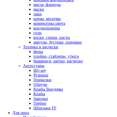
масла, флюиды
маски
лаки
крема, молочко
корректоры цвета
кондиционеры
гели
воски, глины, пасты
ампулы, бустеры, порошки
Техника и расчески
фены
плойки, стайлеры, утюги
брашинги, щетки, расчески
Аксессуары
Шу-шу
Резинки
Приколки
Обручи
Крабы Вандомы
Крабы
Заколки
Гребни
Шпильки FF
Для лица