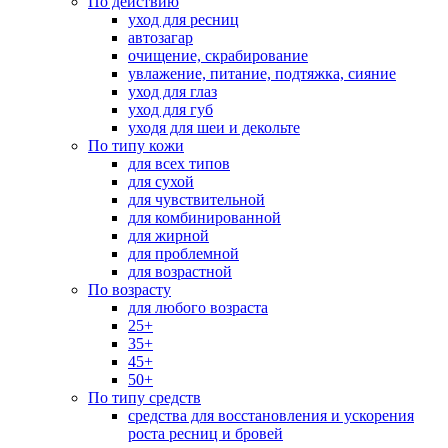
По действию
уход для ресниц
автозагар
очищение, скрабирование
увлажение, питание, подтяжка, сияние
уход для глаз
уход для губ
уходя для шеи и декольте
По типу кожи
для всех типов
для сухой
для чувствительной
для комбинированной
для жирной
для проблемной
для возрастной
По возрасту
для любого возраста
25+
35+
45+
50+
По типу средств
средства для восстановления и ускорения
роста ресниц и бровей