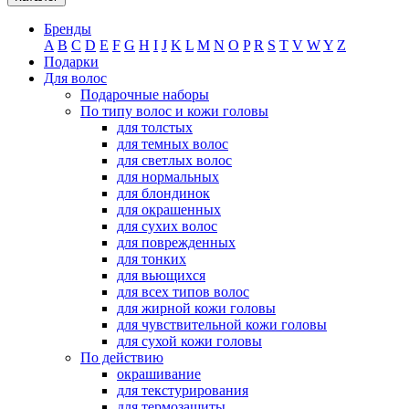
Бренды
A
B
C
D
E
F
G
H
I
J
K
L
M
N
O
P
R
S
T
V
W
Y
Z
Подарки
Для волос
Подарочные наборы
По типу волос и кожи головы
для толстых
для темных волос
для светлых волос
для нормальных
для блондинок
для окрашенных
для сухих волос
для поврежденных
для тонких
для вьющихся
для всех типов волос
для жирной кожи головы
для чувствительной кожи головы
для сухой кожи головы
По действию
окрашивание
для текстурирования
для термозащиты