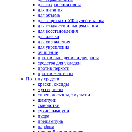
для сохранения цвета
для питания
для объема
для защиты от УФ-лучей и хлора
для гладкости и выпрямления
для восстановления
для блеска
для увлажнения
для укрепления
очищение
против выпадения и для роста
средства для укладки
против перхоти
против желтизны
По типу средств
краски, оксиды
муссы, пены
спреи, лосьоны, эмульсии
шампуни
сыворотки
сухие шампуни
пудра
прешампунь
парфюм
моющий кондиционер