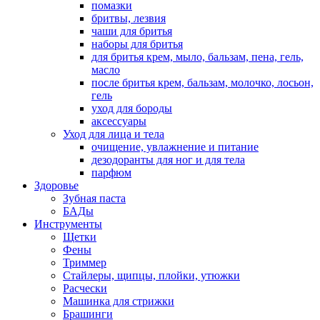
помазки
бритвы, лезвия
чаши для бритья
наборы для бритья
для бритья крем, мыло, бальзам, пена, гель,
масло
после бритья крем, бальзам, молочко, лосьон,
гель
уход для бороды
аксессуары
Уход для лица и тела
очищение, увлажнение и питание
дезодоранты для ног и для тела
парфюм
Здоровье
Зубная паста
БАДы
Инструменты
Щетки
Фены
Триммер
Стайлеры, щипцы, плойки, утюжки
Расчески
Машинка для стрижки
Брашинги