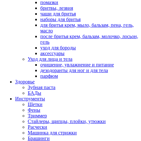
помазки
бритвы, лезвия
чаши для бритья
наборы для бритья
для бритья крем, мыло, бальзам, пена, гель,
масло
после бритья крем, бальзам, молочко, лосьон,
гель
уход для бороды
аксессуары
Уход для лица и тела
очищение, увлажнение и питание
дезодоранты для ног и для тела
парфюм
Здоровье
Зубная паста
БАДы
Инструменты
Щетки
Фены
Триммер
Стайлеры, щипцы, плойки, утюжки
Расчески
Машинка для стрижки
Брашинги