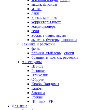
масла, флюиды
маски
лаки
крема, молочко
корректоры цвета
кондиционеры
гели
воски, глины, пасты
ампулы, бустеры, порошки
Техника и расчески
фены
плойки, стайлеры, утюги
брашинги, щетки, расчески
Аксессуары
Шу-шу
Резинки
Приколки
Обручи
Крабы Вандомы
Крабы
Заколки
Гребни
Шпильки FF
Для лица