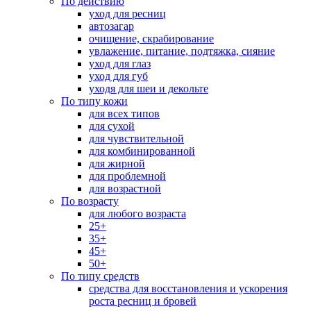
По действию
уход для ресниц
автозагар
очищение, скрабирование
увлажение, питание, подтяжка, сияние
уход для глаз
уход для губ
уходя для шеи и декольте
По типу кожи
для всех типов
для сухой
для чувствительной
для комбинированной
для жирной
для проблемной
для возрастной
По возрасту
для любого возраста
25+
35+
45+
50+
По типу средств
средства для восстановления и ускорения
роста ресниц и бровей