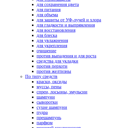
для сохранения цвета
для питания
для объема
для защиты от УФ-лучей и хлора
для гладкости и выпрямления
для восстановления
для блеска
для увлажнения
для укрепления
очищение
против выпадения и для роста
средства для укладки
против перхоти
против желтизны
По типу средств
краски, оксиды
муссы, пены
спреи, лосьоны, эмульсии
шампуни
сыворотки
сухие шампуни
пудра
прешампунь
парфюм
моющий кондиционер