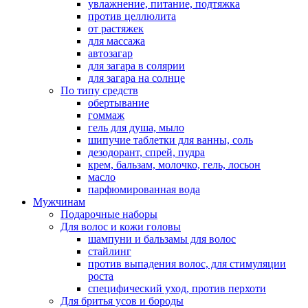
увлажнение, питание, подтяжка
против целлюлита
от растяжек
для массажа
автозагар
для загара в солярии
для загара на солнце
По типу средств
обертывание
гоммаж
гель для душа, мыло
шипучие таблетки для ванны, соль
дезодорант, спрей, пудра
крем, бальзам, молочко, гель, лосьон
масло
парфюмированная вода
Мужчинам
Подарочные наборы
Для волос и кожи головы
шампуни и бальзамы для волос
стайлинг
против выпадения волос, для стимуляции
роста
специфический уход, против перхоти
Для бритья усов и бороды