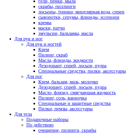
гели, пенки, мыла
скрабы, пиллинги
лосьоны, тоники, мицелярная вода, спреи
сыворотки, серумы, флюиды, эссенции
кремы
маски, патчи
эмульсии, бальзамы, масла
Для рук и ног
Для рук и ногтей
Крем
Пилинг, скраб
Масла, флюиды, жидкости
Дезодорант, спрей, лосьон, пудра
Специальные средства, пилки, аксессуары
Для ног
Крем, бальзам, мазь, молочко
Дезодорант, спрей, лосьон, пудра
Масло, флюид, смягчающая жидкость
Пилинг, соль, ванночка
Специальные и защитные средства
Пилки, пемзы, аксессуары
Для тела
Подарочные наборы
По действию
очищение, пилинги, скрабы