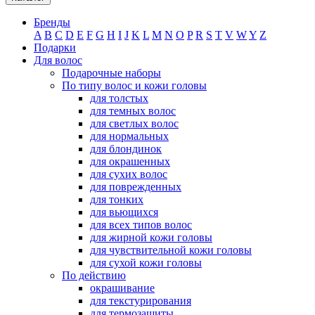
Бренды
A
B
C
D
E
F
G
H
I
J
K
L
M
N
O
P
R
S
T
V
W
Y
Z
Подарки
Для волос
Подарочные наборы
По типу волос и кожи головы
для толстых
для темных волос
для светлых волос
для нормальных
для блондинок
для окрашенных
для сухих волос
для поврежденных
для тонких
для вьющихся
для всех типов волос
для жирной кожи головы
для чувствительной кожи головы
для сухой кожи головы
По действию
окрашивание
для текстурирования
для термозащиты