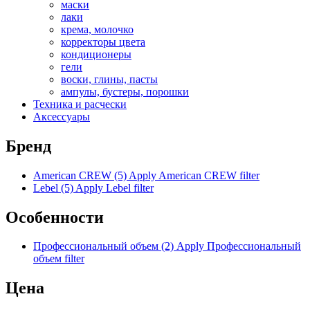
маски
лаки
крема, молочко
корректоры цвета
кондиционеры
гели
воски, глины, пасты
ампулы, бустеры, порошки
Техника и расчески
Аксессуары
Бренд
American CREW (5)
Apply American CREW filter
Lebel (5)
Apply Lebel filter
Особенности
Профессиональный объем (2)
Apply Профессиональный
объем filter
Цена