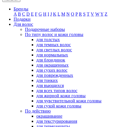
Бренды
A
B
C
D
E
F
G
H
I
J
K
L
M
N
O
P
R
S
T
V
W
Y
Z
Подарки
Для волос
Подарочные наборы
По типу волос и кожи головы
для толстых
для темных волос
для светлых волос
для нормальных
для блондинок
для окрашенных
для сухих волос
для поврежденных
для тонких
для вьющихся
для всех типов волос
для жирной кожи головы
для чувствительной кожи головы
для сухой кожи головы
По действию
окрашивание
для текстурирования
для термозащиты