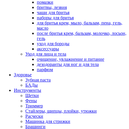
помазки
бритвы, лезвия
чаши для бритья
наборы для бритья
для бритья крем, мыло, бальзам, пена, гель,
масло
после бритья крем, бальзам, молочко, лосьон,
гель
уход для бороды
аксессуары
Уход для лица и тела
очищение, увлажнение и питание
дезодоранты для ног и для тела
парфюм
Здоровье
Зубная паста
БАДы
Инструменты
Щетки
Фены
Триммер
Стайлеры, щипцы, плойки, утюжки
Расчески
Машинка для стрижки
Брашинги