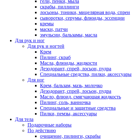
гели, пенки, мыла
скрабы, пиллинги
лосьоны, тоники, мицелярная вода, спреи
сыворотки, серумы, флюиды, эссенции
кремы
маски, патчи
эмульсии, бальзамы, масла
Для рук и ног
Для рук и ногтей
Крем
Пилинг, скраб
Масла, флюиды, жидкости
Дезодорант, спрей, лосьон, пудра
Специальные средства, пилки, аксессуары
Для ног
Крем, бальзам, мазь, молочко
Дезодорант, спрей, лосьон, пудра
Масло, флюид, смягчающая жидкость
Пилинг, соль, ванночка
Специальные и защитные средства
Пилки, пемзы, аксессуары
Для тела
Подарочные наборы
По действию
очищение, пилинги, скрабы