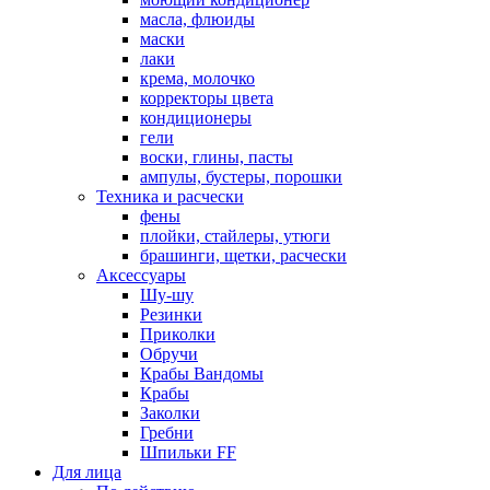
масла, флюиды
маски
лаки
крема, молочко
корректоры цвета
кондиционеры
гели
воски, глины, пасты
ампулы, бустеры, порошки
Техника и расчески
фены
плойки, стайлеры, утюги
брашинги, щетки, расчески
Аксессуары
Шу-шу
Резинки
Приколки
Обручи
Крабы Вандомы
Крабы
Заколки
Гребни
Шпильки FF
Для лица