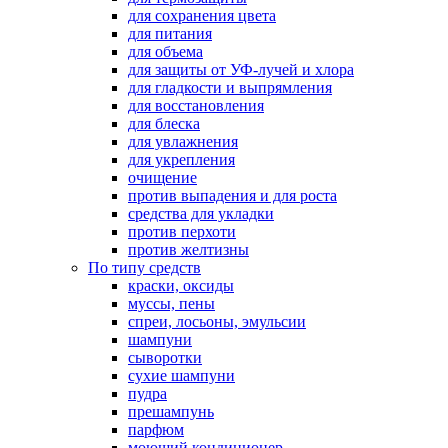
для сохранения цвета
для питания
для объема
для защиты от УФ-лучей и хлора
для гладкости и выпрямления
для восстановления
для блеска
для увлажнения
для укрепления
очищение
против выпадения и для роста
средства для укладки
против перхоти
против желтизны
По типу средств
краски, оксиды
муссы, пены
спреи, лосьоны, эмульсии
шампуни
сыворотки
сухие шампуни
пудра
прешампунь
парфюм
моющий кондиционер