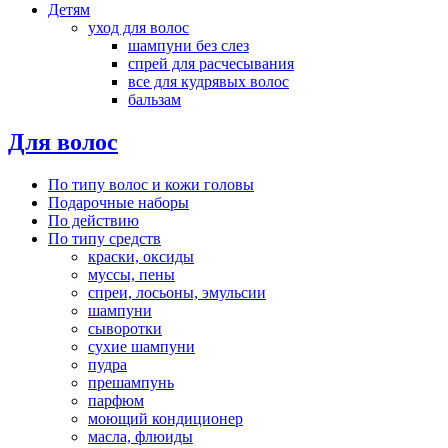
Детям
уход для волос
шампуни без слез
спрей для расчесывания
все для кудрявых волос
бальзам
Для волос
По типу волос и кожи головы
Подарочные наборы
По действию
По типу средств
краски, оксиды
муссы, пены
спреи, лосьоны, эмульсии
шампуни
сыворотки
сухие шампуни
пудра
прешампунь
парфюм
моющий кондиционер
масла, флюиды