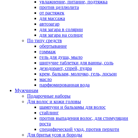
увлажнение, питание, подтяжка
против целлюлита
от растяжек
для массажа
автозагар
для загара в солярии
для загара на солнце
По типу средств
обертывание
гоммаж
гель для душа, мыло
шипучие таблетки для ванны, соль
дезодорант, спрей, пудра
крем, бальзам, молочко, гель, лосьон
масло
парфюмированная вода
Мужчинам
Подарочные наборы
Для волос и кожи головы
шампуни и бальзамы для волос
стайлинг
против выпадения волос, для стимуляции
роста
специфический уход, против перхоти
Для бритья усов и бороды