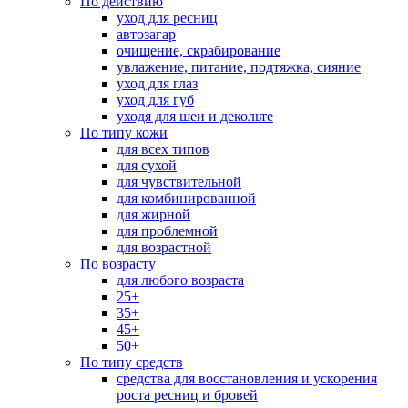
По действию
уход для ресниц
автозагар
очищение, скрабирование
увлажение, питание, подтяжка, сияние
уход для глаз
уход для губ
уходя для шеи и декольте
По типу кожи
для всех типов
для сухой
для чувствительной
для комбинированной
для жирной
для проблемной
для возрастной
По возрасту
для любого возраста
25+
35+
45+
50+
По типу средств
средства для восстановления и ускорения
роста ресниц и бровей