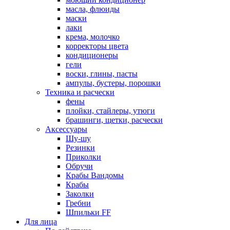
масла, флюиды
маски
лаки
крема, молочко
корректоры цвета
кондиционеры
гели
воски, глины, пасты
ампулы, бустеры, порошки
Техника и расчески
фены
плойки, стайлеры, утюги
брашинги, щетки, расчески
Аксессуары
Шу-шу
Резинки
Приколки
Обручи
Крабы Вандомы
Крабы
Заколки
Гребни
Шпильки FF
Для лица