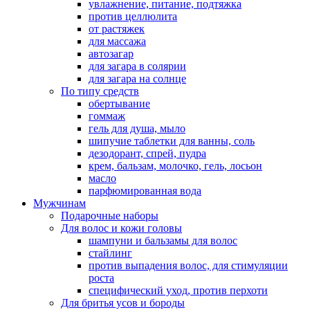
увлажнение, питание, подтяжка
против целлюлита
от растяжек
для массажа
автозагар
для загара в солярии
для загара на солнце
По типу средств
обертывание
гоммаж
гель для душа, мыло
шипучие таблетки для ванны, соль
дезодорант, спрей, пудра
крем, бальзам, молочко, гель, лосьон
масло
парфюмированная вода
Мужчинам
Подарочные наборы
Для волос и кожи головы
шампуни и бальзамы для волос
стайлинг
против выпадения волос, для стимуляции
роста
специфический уход, против перхоти
Для бритья усов и бороды