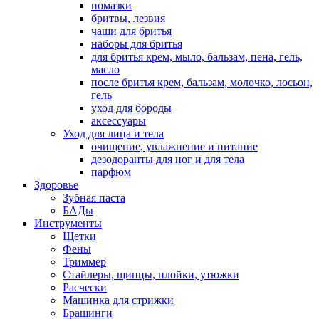
помазки
бритвы, лезвия
чаши для бритья
наборы для бритья
для бритья крем, мыло, бальзам, пена, гель,
масло
после бритья крем, бальзам, молочко, лосьон,
гель
уход для бороды
аксессуары
Уход для лица и тела
очищение, увлажнение и питание
дезодоранты для ног и для тела
парфюм
Здоровье
Зубная паста
БАДы
Инструменты
Щетки
Фены
Триммер
Стайлеры, щипцы, плойки, утюжки
Расчески
Машинка для стрижки
Брашинги