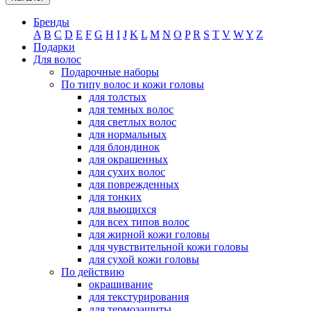
Бренды
A
B
C
D
E
F
G
H
I
J
K
L
M
N
O
P
R
S
T
V
W
Y
Z
Подарки
Для волос
Подарочные наборы
По типу волос и кожи головы
для толстых
для темных волос
для светлых волос
для нормальных
для блондинок
для окрашенных
для сухих волос
для поврежденных
для тонких
для вьющихся
для всех типов волос
для жирной кожи головы
для чувствительной кожи головы
для сухой кожи головы
По действию
окрашивание
для текстурирования
для термозащиты