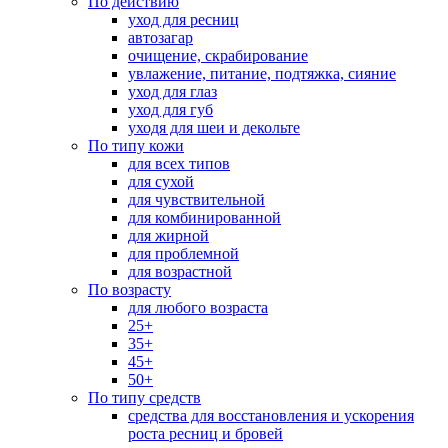
По действию
уход для ресниц
автозагар
очищение, скрабирование
увлажение, питание, подтяжка, сияние
уход для глаз
уход для губ
уходя для шеи и декольте
По типу кожи
для всех типов
для сухой
для чувствительной
для комбинированной
для жирной
для проблемной
для возрастной
По возрасту
для любого возраста
25+
35+
45+
50+
По типу средств
средства для восстановления и ускорения
роста ресниц и бровей