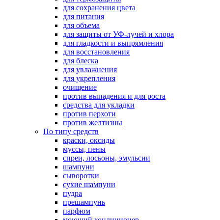
для сохранения цвета
для питания
для объема
для защиты от УФ-лучей и хлора
для гладкости и выпрямления
для восстановления
для блеска
для увлажнения
для укрепления
очищение
против выпадения и для роста
средства для укладки
против перхоти
против желтизны
По типу средств
краски, оксиды
муссы, пены
спреи, лосьоны, эмульсии
шампуни
сыворотки
сухие шампуни
пудра
прешампунь
парфюм
моющий кондиционер