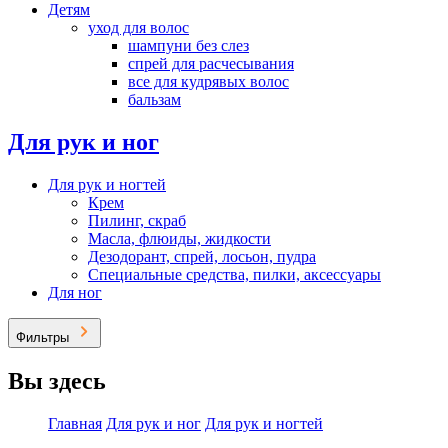
Детям
уход для волос
шампуни без слез
спрей для расчесывания
все для кудрявых волос
бальзам
Для рук и ног
Для рук и ногтей
Крем
Пилинг, скраб
Масла, флюиды, жидкости
Дезодорант, спрей, лосьон, пудра
Специальные средства, пилки, аксессуары
Для ног
Фильтры
Вы здесь
Главная
Для рук и ног
Для рук и ногтей