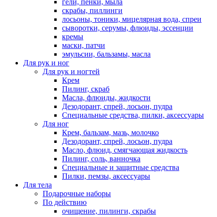
гели, пенки, мыла
скрабы, пиллинги
лосьоны, тоники, мицелярная вода, спреи
сыворотки, серумы, флюиды, эссенции
кремы
маски, патчи
эмульсии, бальзамы, масла
Для рук и ног
Для рук и ногтей
Крем
Пилинг, скраб
Масла, флюиды, жидкости
Дезодорант, спрей, лосьон, пудра
Специальные средства, пилки, аксессуары
Для ног
Крем, бальзам, мазь, молочко
Дезодорант, спрей, лосьон, пудра
Масло, флюид, смягчающая жидкость
Пилинг, соль, ванночка
Специальные и защитные средства
Пилки, пемзы, аксессуары
Для тела
Подарочные наборы
По действию
очищение, пилинги, скрабы