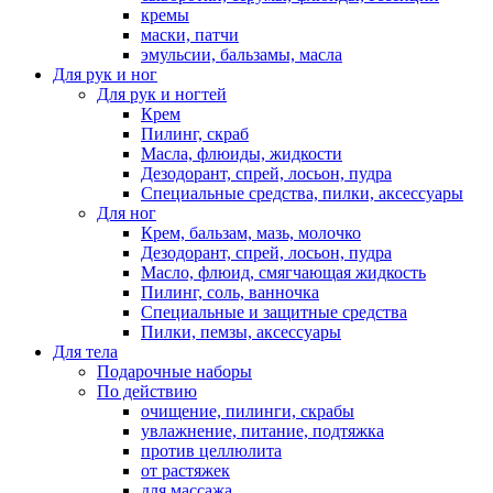
кремы
маски, патчи
эмульсии, бальзамы, масла
Для рук и ног
Для рук и ногтей
Крем
Пилинг, скраб
Масла, флюиды, жидкости
Дезодорант, спрей, лосьон, пудра
Специальные средства, пилки, аксессуары
Для ног
Крем, бальзам, мазь, молочко
Дезодорант, спрей, лосьон, пудра
Масло, флюид, смягчающая жидкость
Пилинг, соль, ванночка
Специальные и защитные средства
Пилки, пемзы, аксессуары
Для тела
Подарочные наборы
По действию
очищение, пилинги, скрабы
увлажнение, питание, подтяжка
против целлюлита
от растяжек
для массажа