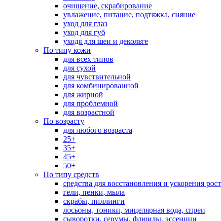
очищение, скрабирование
увлажение, питание, подтяжка, сияние
уход для глаз
уход для губ
уходя для шеи и декольте
По типу кожи
для всех типов
для сухой
для чувствительной
для комбинированной
для жирной
для проблемной
для возрастной
По возрасту
для любого возраста
25+
35+
45+
50+
По типу средств
средства для восстановления и ускорения рос
гели, пенки, мыла
скрабы, пиллинги
лосьоны, тоники, мицелярная вода, спреи
сыворотки, серумы, флюиды, эссенции