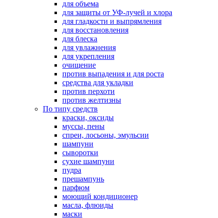
для объема
для защиты от УФ-лучей и хлора
для гладкости и выпрямления
для восстановления
для блеска
для увлажнения
для укрепления
очищение
против выпадения и для роста
средства для укладки
против перхоти
против желтизны
По типу средств
краски, оксиды
муссы, пены
спреи, лосьоны, эмульсии
шампуни
сыворотки
сухие шампуни
пудра
прешампунь
парфюм
моющий кондиционер
масла, флюиды
маски