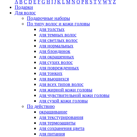
A
B
C
D
E
F
G
H
I
J
K
L
M
N
O
P
R
S
T
V
W
Y
Z
Подарки
Для волос
Подарочные наборы
По типу волос и кожи головы
для толстых
для темных волос
для светлых волос
для нормальных
для блондинок
для окрашенных
для сухих волос
для поврежденных
для тонких
для вьющихся
для всех типов волос
для жирной кожи головы
для чувствительной кожи головы
для сухой кожи головы
По действию
окрашивание
для текстурирования
для термозащиты
для сохранения цвета
для питания