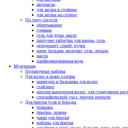
автозагар
для загара в солярии
для загара на солнце
По типу средств
обертывание
гоммаж
гель для душа, мыло
шипучие таблетки для ванны, соль
дезодорант, спрей, пудра
крем, бальзам, молочко, гель, лосьон
масло
парфюмированная вода
Мужчинам
Подарочные наборы
Для волос и кожи головы
шампуни и бальзамы для волос
стайлинг
против выпадения волос, для стимуляции рос
специфический уход, против перхоти
Для бритья усов и бороды
помазки
бритвы, лезвия
чаши для бритья
наборы для бритья
для бритья крем, мыло, бальзам, пена, гель, м