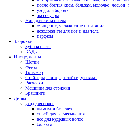
после бритья крем, бальзам, молочко, лосьон, 
уход для бороды
аксессуары
Уход для лица и тела
очищение, увлажнение и питание
дезодоранты для ног и для тела
парфюм
Здоровье
Зубная паста
БАДы
Инструменты
Щетки
Фены
Триммер
Стайлеры, щипцы, плойки, утюжки
Расчески
Машинка для стрижки
Брашинги
Детям
уход для волос
шампуни без слез
спрей для расчесывания
все для кудрявых волос
бальзам