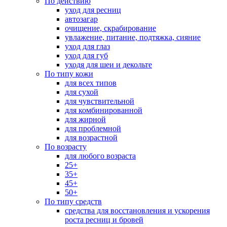
По действию
уход для ресниц
автозагар
очищение, скрабирование
увлажение, питание, подтяжка, сияние
уход для глаз
уход для губ
уходя для шеи и декольте
По типу кожи
для всех типов
для сухой
для чувствительной
для комбинированной
для жирной
для проблемной
для возрастной
По возрасту
для любого возраста
25+
35+
45+
50+
По типу средств
средства для восстановления и ускорения
роста ресниц и бровей