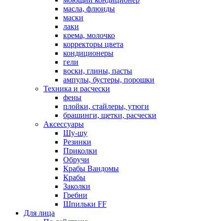
масла, флюиды
маски
лаки
крема, молочко
корректоры цвета
кондиционеры
гели
воски, глины, пасты
ампулы, бустеры, порошки
Техника и расчески
фены
плойки, стайлеры, утюги
брашинги, щетки, расчески
Аксессуары
Шу-шу
Резинки
Приколки
Обручи
Крабы Вандомы
Крабы
Заколки
Гребни
Шпильки FF
Для лица