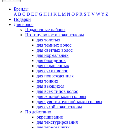
Бренды
A
B
C
D
E
F
G
H
I
J
K
L
M
N
O
P
R
S
T
V
W
Y
Z
Подарки
Для волос
Подарочные наборы
По типу волос и кожи головы
для толстых
для темных волос
для светлых волос
для нормальных
для блондинок
для окрашенных
для сухих волос
для поврежденных
для тонких
для вьющихся
для всех типов волос
для жирной кожи головы
для чувствительной кожи головы
для сухой кожи головы
По действию
окрашивание
для текстурирования
для термозащиты