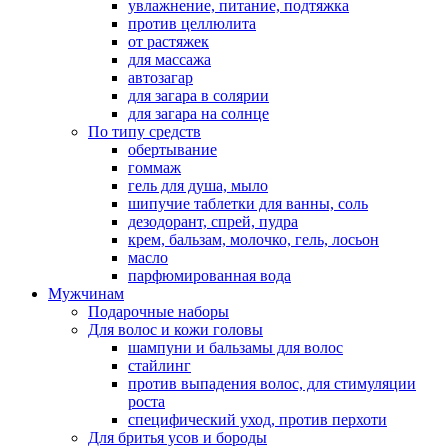
увлажнение, питание, подтяжка
против целлюлита
от растяжек
для массажа
автозагар
для загара в солярии
для загара на солнце
По типу средств
обертывание
гоммаж
гель для душа, мыло
шипучие таблетки для ванны, соль
дезодорант, спрей, пудра
крем, бальзам, молочко, гель, лосьон
масло
парфюмированная вода
Мужчинам
Подарочные наборы
Для волос и кожи головы
шампуни и бальзамы для волос
стайлинг
против выпадения волос, для стимуляции
роста
специфический уход, против перхоти
Для бритья усов и бороды