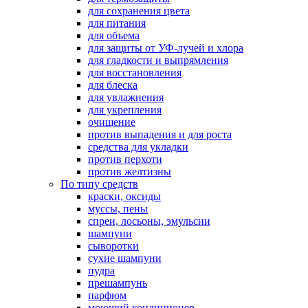
для сохранения цвета
для питания
для объема
для защиты от УФ-лучей и хлора
для гладкости и выпрямления
для восстановления
для блеска
для увлажнения
для укрепления
очищение
против выпадения и для роста
средства для укладки
против перхоти
против желтизны
По типу средств
краски, оксиды
муссы, пены
спреи, лосьоны, эмульсии
шампуни
сыворотки
сухие шампуни
пудра
прешампунь
парфюм
моющий кондиционер