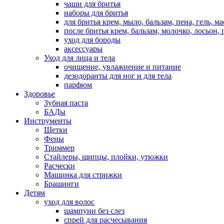
чаши для бритья
наборы для бритья
для бритья крем, мыло, бальзам, пена, гель, м
после бритья крем, бальзам, молочко, лосьон, 
уход для бороды
аксессуары
Уход для лица и тела
очищение, увлажнение и питание
дезодоранты для ног и для тела
парфюм
Здоровье
Зубная паста
БАДы
Инструменты
Щетки
Фены
Триммер
Стайлеры, щипцы, плойки, утюжки
Расчески
Машинка для стрижки
Брашинги
Детям
уход для волос
шампуни без слез
спрей для расчесывания