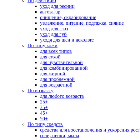
По действию
уход для ресниц
автозагар
очищение, скрабирование
увлажение, питание, подтяжка, сияние
уход для глаз
уход для губ
уходя для шеи и декольте
По типу кожи
для всех типов
для сухой
для чувствительной
для комбинированной
для жирной
для проблемной
для возрастной
По возрасту
для любого возраста
25+
35+
45+
50+
По типу средств
средства для восстановления и ускорения рос
гели, пенки, мыла