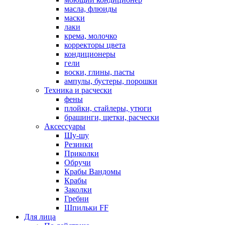
масла, флюиды
маски
лаки
крема, молочко
корректоры цвета
кондиционеры
гели
воски, глины, пасты
ампулы, бустеры, порошки
Техника и расчески
фены
плойки, стайлеры, утюги
брашинги, щетки, расчески
Аксессуары
Шу-шу
Резинки
Приколки
Обручи
Крабы Вандомы
Крабы
Заколки
Гребни
Шпильки FF
Для лица