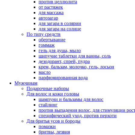
против целлюлита
от растяжек
для массажа
автозагар
для загара в солярии
для загара на солнце
По типу средств
обертывание
гоммаж
гель для душа, мыло
шипучие таблетки для ванны, соль
дезодорант, спрей, пудра
крем, бальзам, молочко, гель, лосьон
масло
парфюмированная вода
Мужчинам
Подарочные наборы
Для волос и кожи головы
шампуни и бальзамы для волос
стайлинг
против выпадения волос, для стимуляции рос
специфический уход, против перхоти
Для бритья усов и бороды
помазки
бритвы, лезвия