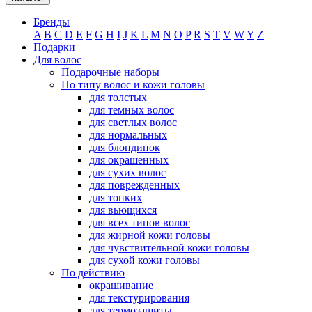
Бренды
A
B
C
D
E
F
G
H
I
J
K
L
M
N
O
P
R
S
T
V
W
Y
Z
Подарки
Для волос
Подарочные наборы
По типу волос и кожи головы
для толстых
для темных волос
для светлых волос
для нормальных
для блондинок
для окрашенных
для сухих волос
для поврежденных
для тонких
для вьющихся
для всех типов волос
для жирной кожи головы
для чувствительной кожи головы
для сухой кожи головы
По действию
окрашивание
для текстурирования
для термозащиты