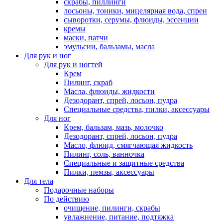
скрабы, пиллинги
лосьоны, тоники, мицелярная вода, спреи
сыворотки, серумы, флюиды, эссенции
кремы
маски, патчи
эмульсии, бальзамы, масла
Для рук и ног
Для рук и ногтей
Крем
Пилинг, скраб
Масла, флюиды, жидкости
Дезодорант, спрей, лосьон, пудра
Специальные средства, пилки, аксессуары
Для ног
Крем, бальзам, мазь, молочко
Дезодорант, спрей, лосьон, пудра
Масло, флюид, смягчающая жидкость
Пилинг, соль, ванночка
Специальные и защитные средства
Пилки, пемзы, аксессуары
Для тела
Подарочные наборы
По действию
очищение, пилинги, скрабы
увлажнение, питание, подтяжка