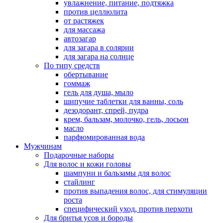
увлажнение, питание, подтяжка
против целлюлита
от растяжек
для массажа
автозагар
для загара в солярии
для загара на солнце
По типу средств
обертывание
гоммаж
гель для душа, мыло
шипучие таблетки для ванны, соль
дезодорант, спрей, пудра
крем, бальзам, молочко, гель, лосьон
масло
парфюмированная вода
Мужчинам
Подарочные наборы
Для волос и кожи головы
шампуни и бальзамы для волос
стайлинг
против выпадения волос, для стимуляции
роста
специфический уход, против перхоти
Для бритья усов и бороды