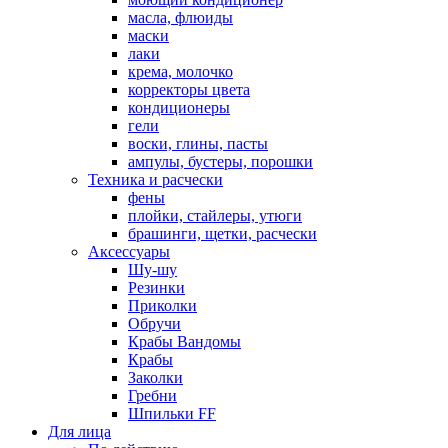
масла, флюиды
маски
лаки
крема, молочко
корректоры цвета
кондиционеры
гели
воски, глины, пасты
ампулы, бустеры, порошки
Техника и расчески
фены
плойки, стайлеры, утюги
брашинги, щетки, расчески
Аксессуары
Шу-шу
Резинки
Приколки
Обручи
Крабы Вандомы
Крабы
Заколки
Гребни
Шпильки FF
Для лица