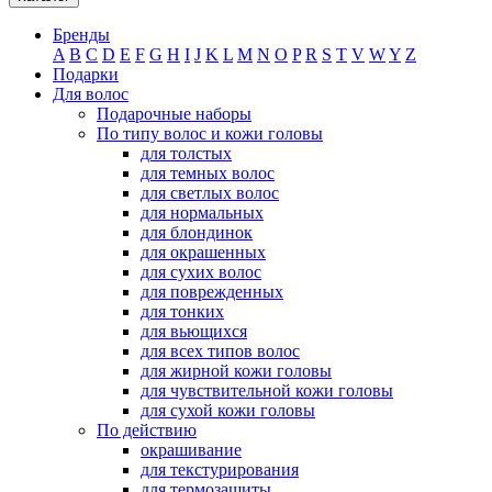
Бренды
A
B
C
D
E
F
G
H
I
J
K
L
M
N
O
P
R
S
T
V
W
Y
Z
Подарки
Для волос
Подарочные наборы
По типу волос и кожи головы
для толстых
для темных волос
для светлых волос
для нормальных
для блондинок
для окрашенных
для сухих волос
для поврежденных
для тонких
для вьющихся
для всех типов волос
для жирной кожи головы
для чувствительной кожи головы
для сухой кожи головы
По действию
окрашивание
для текстурирования
для термозащиты