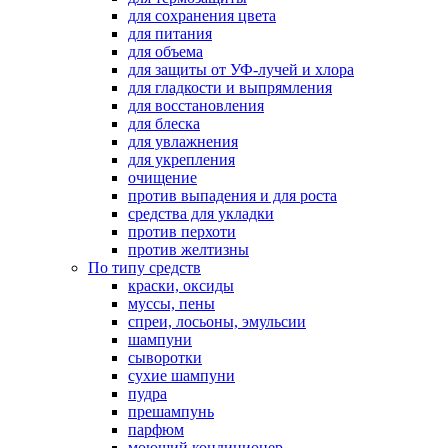
для сохранения цвета
для питания
для объема
для защиты от УФ-лучей и хлора
для гладкости и выпрямления
для восстановления
для блеска
для увлажнения
для укрепления
очищение
против выпадения и для роста
средства для укладки
против перхоти
против желтизны
По типу средств
краски, оксиды
муссы, пены
спреи, лосьоны, эмульсии
шампуни
сыворотки
сухие шампуни
пудра
прешампунь
парфюм
моющий кондиционер