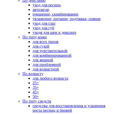
По действию
уход для ресниц
автозагар
очищение, скрабирование
увлажение, питание, подтяжка, сияние
уход для глаз
уход для губ
уходя для шеи и декольте
По типу кожи
для всех типов
для сухой
для чувствительной
для комбинированной
для жирной
для проблемной
для возрастной
По возрасту
для любого возраста
25+
35+
45+
50+
По типу средств
средства для восстановления и ускорения
роста ресниц и бровей