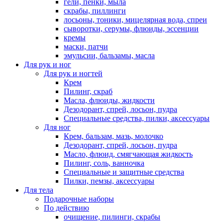
гели, пенки, мыла
скрабы, пиллинги
лосьоны, тоники, мицелярная вода, спреи
сыворотки, серумы, флюиды, эссенции
кремы
маски, патчи
эмульсии, бальзамы, масла
Для рук и ног
Для рук и ногтей
Крем
Пилинг, скраб
Масла, флюиды, жидкости
Дезодорант, спрей, лосьон, пудра
Специальные средства, пилки, аксессуары
Для ног
Крем, бальзам, мазь, молочко
Дезодорант, спрей, лосьон, пудра
Масло, флюид, смягчающая жидкость
Пилинг, соль, ванночка
Специальные и защитные средства
Пилки, пемзы, аксессуары
Для тела
Подарочные наборы
По действию
очищение, пилинги, скрабы