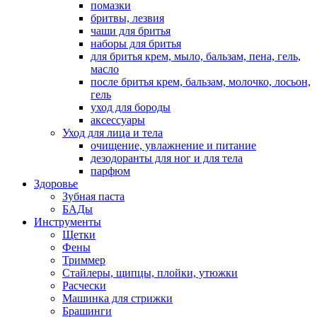
помазки
бритвы, лезвия
чаши для бритья
наборы для бритья
для бритья крем, мыло, бальзам, пена, гель,
масло
после бритья крем, бальзам, молочко, лосьон,
гель
уход для бороды
аксессуары
Уход для лица и тела
очищение, увлажнение и питание
дезодоранты для ног и для тела
парфюм
Здоровье
Зубная паста
БАДы
Инструменты
Щетки
Фены
Триммер
Стайлеры, щипцы, плойки, утюжки
Расчески
Машинка для стрижки
Брашинги