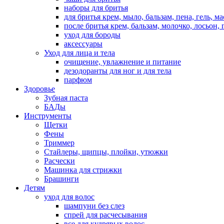
наборы для бритья
для бритья крем, мыло, бальзам, пена, гель, м
после бритья крем, бальзам, молочко, лосьон, 
уход для бороды
аксессуары
Уход для лица и тела
очищение, увлажнение и питание
дезодоранты для ног и для тела
парфюм
Здоровье
Зубная паста
БАДы
Инструменты
Щетки
Фены
Триммер
Стайлеры, щипцы, плойки, утюжки
Расчески
Машинка для стрижки
Брашинги
Детям
уход для волос
шампуни без слез
спрей для расчесывания
все для кудрявых волос