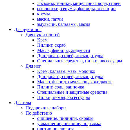
лосьоны, тоники, мицелярная вода, спреи
сыворотки, серумы, флюиды, эссенции
кремы
маски, патчи
эмульсии, бальзамы, масла
Для рук и ног
Для рук и ногтей
Крем
Пилинг, скраб
Масла, флюиды, жидкости
Дезодорант, спрей, лосьон, пудра
Специальные средства, пилки, аксессуары
Для ног
Крем, бальзам, мазь, молочко
Дезодорант, спрей, лосьон, пудра
Масло, флюид, смягчающая жидкость
Пилинг, соль, ванночка
Специальные и защитные средства
Пилки, пемзы, аксессуары
Для тела
Подарочные наборы
По действию
очищение, пилинги, скрабы
увлажнение, питание, подтяжка
против целлюлита