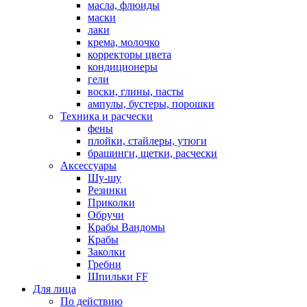
масла, флюиды
маски
лаки
крема, молочко
корректоры цвета
кондиционеры
гели
воски, глины, пасты
ампулы, бустеры, порошки
Техника и расчески
фены
плойки, стайлеры, утюги
брашинги, щетки, расчески
Аксессуары
Шу-шу
Резинки
Приколки
Обручи
Крабы Вандомы
Крабы
Заколки
Гребни
Шпильки FF
Для лица
По действию