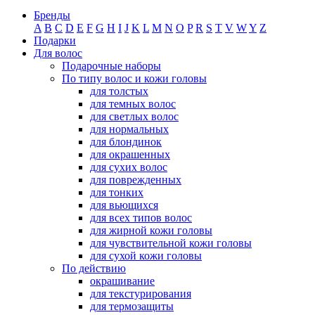
Бренды
A
B
C
D
E
F
G
H
I
J
K
L
M
N
O
P
R
S
T
V
W
Y
Z
Подарки
Для волос
Подарочные наборы
По типу волос и кожи головы
для толстых
для темных волос
для светлых волос
для нормальных
для блондинок
для окрашенных
для сухих волос
для поврежденных
для тонких
для вьющихся
для всех типов волос
для жирной кожи головы
для чувствительной кожи головы
для сухой кожи головы
По действию
окрашивание
для текстурирования
для термозащиты