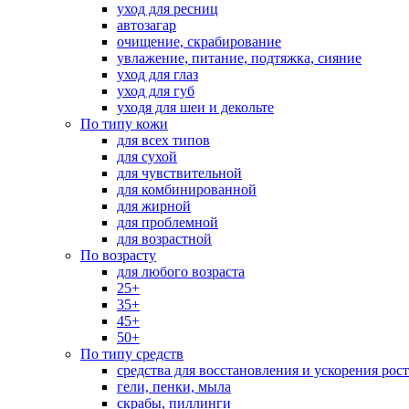
уход для ресниц
автозагар
очищение, скрабирование
увлажение, питание, подтяжка, сияние
уход для глаз
уход для губ
уходя для шеи и декольте
По типу кожи
для всех типов
для сухой
для чувствительной
для комбинированной
для жирной
для проблемной
для возрастной
По возрасту
для любого возраста
25+
35+
45+
50+
По типу средств
средства для восстановления и ускорения рос
гели, пенки, мыла
скрабы, пиллинги