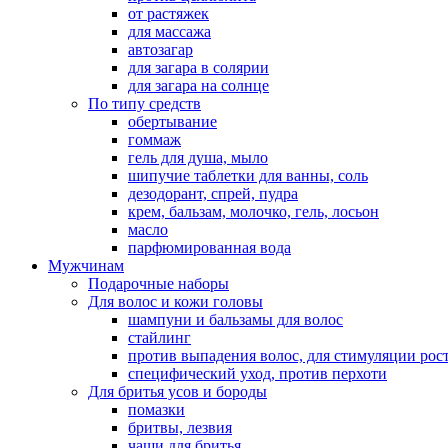
от растяжек
для массажа
автозагар
для загара в солярии
для загара на солнце
По типу средств
обертывание
гоммаж
гель для душа, мыло
шипучие таблетки для ванны, соль
дезодорант, спрей, пудра
крем, бальзам, молочко, гель, лосьон
масло
парфюмированная вода
Мужчинам
Подарочные наборы
Для волос и кожи головы
шампуни и бальзамы для волос
стайлинг
против выпадения волос, для стимуляции рос
специфический уход, против перхоти
Для бритья усов и бороды
помазки
бритвы, лезвия
чаши для бритья