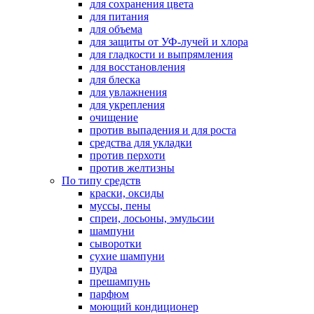
для сохранения цвета
для питания
для объема
для защиты от УФ-лучей и хлора
для гладкости и выпрямления
для восстановления
для блеска
для увлажнения
для укрепления
очищение
против выпадения и для роста
средства для укладки
против перхоти
против желтизны
По типу средств
краски, оксиды
муссы, пены
спреи, лосьоны, эмульсии
шампуни
сыворотки
сухие шампуни
пудра
прешампунь
парфюм
моющий кондиционер