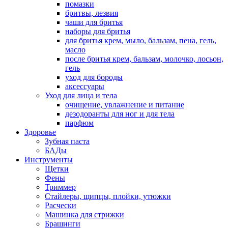
помазки
бритвы, лезвия
чаши для бритья
наборы для бритья
для бритья крем, мыло, бальзам, пена, гель,
масло
после бритья крем, бальзам, молочко, лосьон,
гель
уход для бороды
аксессуары
Уход для лица и тела
очищение, увлажнение и питание
дезодоранты для ног и для тела
парфюм
Здоровье
Зубная паста
БАДы
Инструменты
Щетки
Фены
Триммер
Стайлеры, щипцы, плойки, утюжки
Расчески
Машинка для стрижки
Брашинги