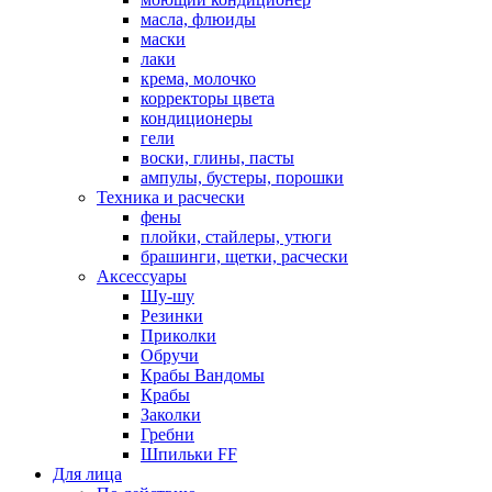
масла, флюиды
маски
лаки
крема, молочко
корректоры цвета
кондиционеры
гели
воски, глины, пасты
ампулы, бустеры, порошки
Техника и расчески
фены
плойки, стайлеры, утюги
брашинги, щетки, расчески
Аксессуары
Шу-шу
Резинки
Приколки
Обручи
Крабы Вандомы
Крабы
Заколки
Гребни
Шпильки FF
Для лица