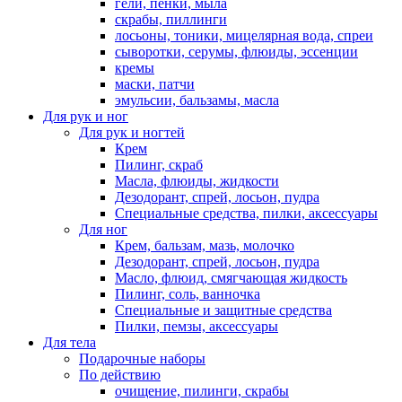
гели, пенки, мыла
скрабы, пиллинги
лосьоны, тоники, мицелярная вода, спреи
сыворотки, серумы, флюиды, эссенции
кремы
маски, патчи
эмульсии, бальзамы, масла
Для рук и ног
Для рук и ногтей
Крем
Пилинг, скраб
Масла, флюиды, жидкости
Дезодорант, спрей, лосьон, пудра
Специальные средства, пилки, аксессуары
Для ног
Крем, бальзам, мазь, молочко
Дезодорант, спрей, лосьон, пудра
Масло, флюид, смягчающая жидкость
Пилинг, соль, ванночка
Специальные и защитные средства
Пилки, пемзы, аксессуары
Для тела
Подарочные наборы
По действию
очищение, пилинги, скрабы