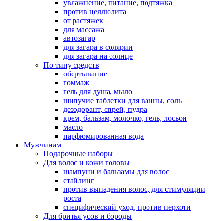
увлажнение, питание, подтяжка
против целлюлита
от растяжек
для массажа
автозагар
для загара в солярии
для загара на солнце
По типу средств
обертывание
гоммаж
гель для душа, мыло
шипучие таблетки для ванны, соль
дезодорант, спрей, пудра
крем, бальзам, молочко, гель, лосьон
масло
парфюмированная вода
Мужчинам
Подарочные наборы
Для волос и кожи головы
шампуни и бальзамы для волос
стайлинг
против выпадения волос, для стимуляции
роста
специфический уход, против перхоти
Для бритья усов и бороды