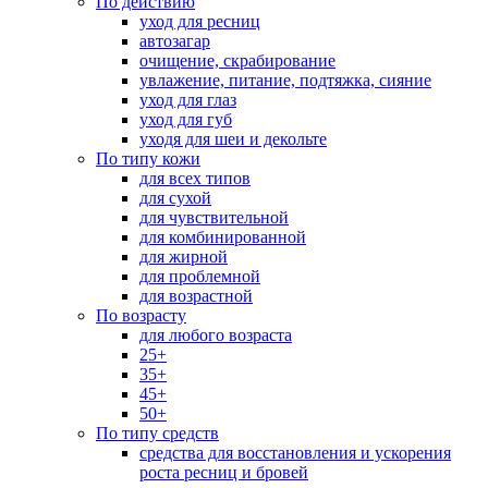
По действию
уход для ресниц
автозагар
очищение, скрабирование
увлажение, питание, подтяжка, сияние
уход для глаз
уход для губ
уходя для шеи и декольте
По типу кожи
для всех типов
для сухой
для чувствительной
для комбинированной
для жирной
для проблемной
для возрастной
По возрасту
для любого возраста
25+
35+
45+
50+
По типу средств
средства для восстановления и ускорения
роста ресниц и бровей