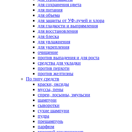
для сохранения цвета
для питания
для объема
для защиты от УФ-лучей и хлора
для гладкости и выпрямления
для восстановления
для блеска
для увлажнения
для укрепления
очищение
против выпадения и для роста
средства для укладки
против перхоти
против желтизны
По типу средств
краски, оксиды
муссы, пены
спреи, лосьоны, эмульсии
шампуни
сыворотки
сухие шампуни
пудра
прешампунь
парфюм
моющий кондиционер