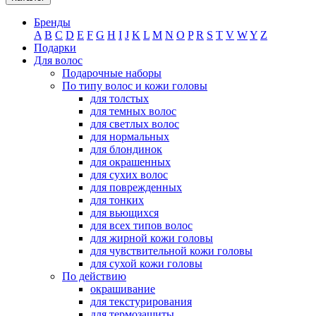
Бренды
A
B
C
D
E
F
G
H
I
J
K
L
M
N
O
P
R
S
T
V
W
Y
Z
Подарки
Для волос
Подарочные наборы
По типу волос и кожи головы
для толстых
для темных волос
для светлых волос
для нормальных
для блондинок
для окрашенных
для сухих волос
для поврежденных
для тонких
для вьющихся
для всех типов волос
для жирной кожи головы
для чувствительной кожи головы
для сухой кожи головы
По действию
окрашивание
для текстурирования
для термозащиты