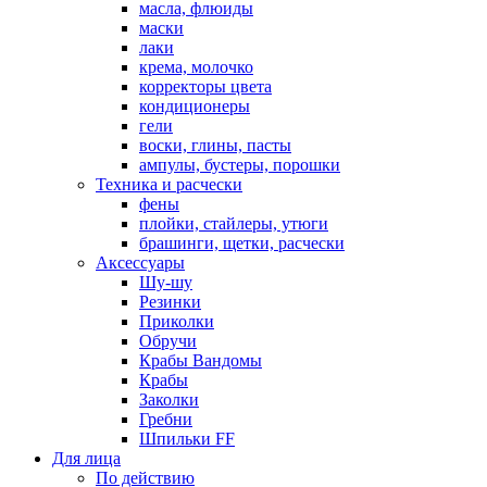
масла, флюиды
маски
лаки
крема, молочко
корректоры цвета
кондиционеры
гели
воски, глины, пасты
ампулы, бустеры, порошки
Техника и расчески
фены
плойки, стайлеры, утюги
брашинги, щетки, расчески
Аксессуары
Шу-шу
Резинки
Приколки
Обручи
Крабы Вандомы
Крабы
Заколки
Гребни
Шпильки FF
Для лица
По действию