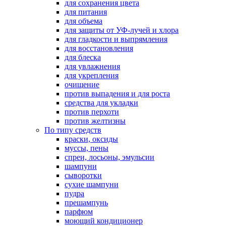
для сохранения цвета
для питания
для объема
для защиты от УФ-лучей и хлора
для гладкости и выпрямления
для восстановления
для блеска
для увлажнения
для укрепления
очищение
против выпадения и для роста
средства для укладки
против перхоти
против желтизны
По типу средств
краски, оксиды
муссы, пены
спреи, лосьоны, эмульсии
шампуни
сыворотки
сухие шампуни
пудра
прешампунь
парфюм
моющий кондиционер