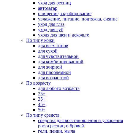
уход для ресниц
автозагар
очищение, скрабирование
увлажение, питание, подтяжка, сияние
уход для глаз
уход для губ
уходя для шеи и декольте
По типу кожи
для всех типов
для сухой
для чувствительной
для комбинированной
для жирной
для проблемной
для возрастной
По возрасту
для любого возраста
25+
35+
45+
50+
По типу средств
средства для восстановления и ускорения
роста ресниц и бровей
гели, пенки, мыла