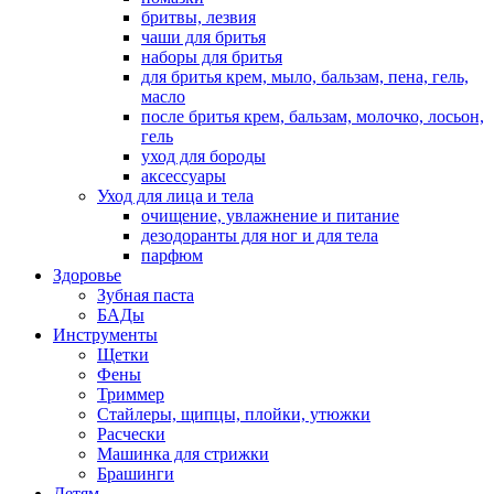
бритвы, лезвия
чаши для бритья
наборы для бритья
для бритья крем, мыло, бальзам, пена, гель,
масло
после бритья крем, бальзам, молочко, лосьон,
гель
уход для бороды
аксессуары
Уход для лица и тела
очищение, увлажнение и питание
дезодоранты для ног и для тела
парфюм
Здоровье
Зубная паста
БАДы
Инструменты
Щетки
Фены
Триммер
Стайлеры, щипцы, плойки, утюжки
Расчески
Машинка для стрижки
Брашинги
Детям