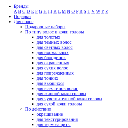
Бренды
A
B
C
D
E
F
G
H
I
J
K
L
M
N
O
P
R
S
T
V
W
Y
Z
Подарки
Для волос
Подарочные наборы
По типу волос и кожи головы
для толстых
для темных волос
для светлых волос
для нормальных
для блондинок
для окрашенных
для сухих волос
для поврежденных
для тонких
для вьющихся
для всех типов волос
для жирной кожи головы
для чувствительной кожи головы
для сухой кожи головы
По действию
окрашивание
для текстурирования
для термозащиты