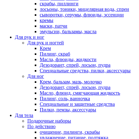
скрабы, пиллинги
лосьоны, тоники, мицелярная вода, спреи
сыворотки, серумы, флюиды, эссенции
кремы
маски, патчи
эмульсии, бальзамы, масла
Для рук и ног
Для рук и ногтей
Крем
Пилинг, скраб
Масла, флюиды, жидкости
Дезодорант, спрей, лосьон, пудра
Специальные средства, пилки, аксессуары
Для ног
Крем, бальзам, мазь, молочко
Дезодорант, спрей, лосьон, пудра
Масло, флюид, смягчающая жидкость
Пилинг, соль, ванночка
Специальные и защитные средства
Пилки, пемзы, аксессуары
Для тела
Подарочные наборы
По действию
очищение, пилинги, скрабы
увлажнение, питание, подтяжка