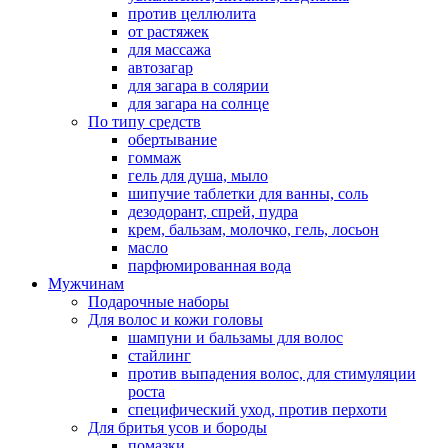
против целлюлита
от растяжек
для массажа
автозагар
для загара в солярии
для загара на солнце
По типу средств
обертывание
гоммаж
гель для душа, мыло
шипучие таблетки для ванны, соль
дезодорант, спрей, пудра
крем, бальзам, молочко, гель, лосьон
масло
парфюмированная вода
Мужчинам
Подарочные наборы
Для волос и кожи головы
шампуни и бальзамы для волос
стайлинг
против выпадения волос, для стимуляции
роста
специфический уход, против перхоти
Для бритья усов и бороды
помазки