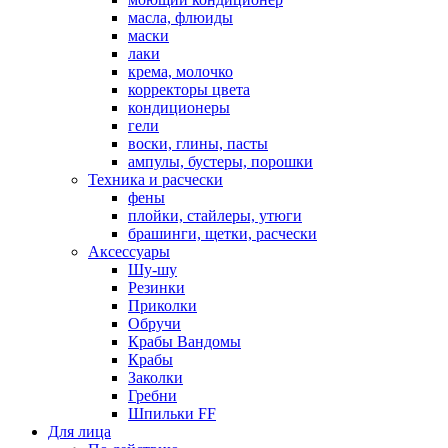
масла, флюиды
маски
лаки
крема, молочко
корректоры цвета
кондиционеры
гели
воски, глины, пасты
ампулы, бустеры, порошки
Техника и расчески
фены
плойки, стайлеры, утюги
брашинги, щетки, расчески
Аксессуары
Шу-шу
Резинки
Приколки
Обручи
Крабы Вандомы
Крабы
Заколки
Гребни
Шпильки FF
Для лица