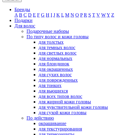
Бренды
A
B
C
D
E
F
G
H
I
J
K
L
M
N
O
P
R
S
T
V
W
Y
Z
Подарки
Для волос
Подарочные наборы
По типу волос и кожи головы
для толстых
для темных волос
для светлых волос
для нормальных
для блондинок
для окрашенных
для сухих волос
для поврежденных
для тонких
для вьющихся
для всех типов волос
для жирной кожи головы
для чувствительной кожи головы
для сухой кожи головы
По действию
окрашивание
для текстурирования
для термозащиты