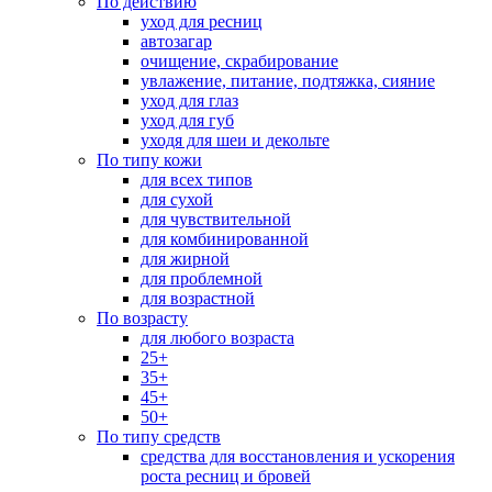
По действию
уход для ресниц
автозагар
очищение, скрабирование
увлажение, питание, подтяжка, сияние
уход для глаз
уход для губ
уходя для шеи и декольте
По типу кожи
для всех типов
для сухой
для чувствительной
для комбинированной
для жирной
для проблемной
для возрастной
По возрасту
для любого возраста
25+
35+
45+
50+
По типу средств
средства для восстановления и ускорения
роста ресниц и бровей