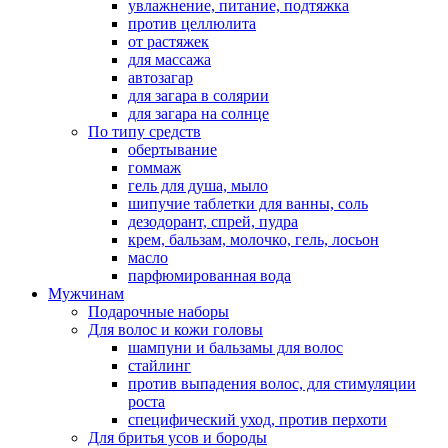
увлажнение, питание, подтяжка
против целлюлита
от растяжек
для массажа
автозагар
для загара в солярии
для загара на солнце
По типу средств
обертывание
гоммаж
гель для душа, мыло
шипучие таблетки для ванны, соль
дезодорант, спрей, пудра
крем, бальзам, молочко, гель, лосьон
масло
парфюмированная вода
Мужчинам
Подарочные наборы
Для волос и кожи головы
шампуни и бальзамы для волос
стайлинг
против выпадения волос, для стимуляции
роста
специфический уход, против перхоти
Для бритья усов и бороды