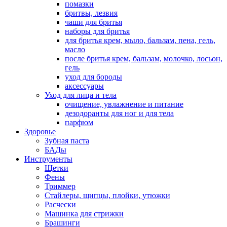
помазки
бритвы, лезвия
чаши для бритья
наборы для бритья
для бритья крем, мыло, бальзам, пена, гель,
масло
после бритья крем, бальзам, молочко, лосьон,
гель
уход для бороды
аксессуары
Уход для лица и тела
очищение, увлажнение и питание
дезодоранты для ног и для тела
парфюм
Здоровье
Зубная паста
БАДы
Инструменты
Щетки
Фены
Триммер
Стайлеры, щипцы, плойки, утюжки
Расчески
Машинка для стрижки
Брашинги