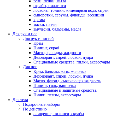
гели, пенки, мыла
скрабы, пиллинги
лосьоны, тоники, мицелярная вода, спреи
сыворотки, серумы, флюиды, эссенции
кремы
маски, патчи
эмульсии, бальзамы, масла
Для рук и ног
Для рук и ногтей
Крем
Пилинг, скраб
Масла, флюиды, жидкости
Дезодорант, спрей, лосьон, пудра
Специальные средства, пилки, аксессуары
Для ног
Крем, бальзам, мазь, молочко
Дезодорант, спрей, лосьон, пудра
Масло, флюид, смягчающая жидкость
Пилинг, соль, ванночка
Специальные и защитные средства
Пилки, пемзы, аксессуары
Для тела
Подарочные наборы
По действию
очищение, пилинги, скрабы