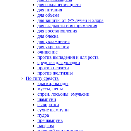
для сохранения цвета
для питания
для объема
для защиты от УФ-лучей и хлора
для гладкости и выпрямления
для восстановления
для блеска
для увлажнения
для укрепления
очищение
против выпадения и для роста
средства для укладки
против перхоти
против желтизны
По типу средств
краски, оксиды
муссы, пены
спреи, лосьоны, эмульсии
шампуни
сыворотки
сухие шампуни
пудра
прешампунь
парфюм
моющий кондиционер