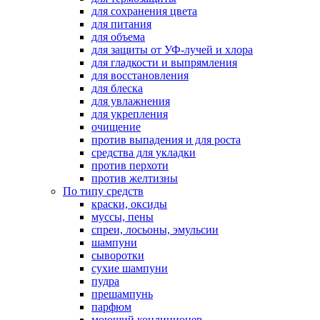
для сохранения цвета
для питания
для объема
для защиты от УФ-лучей и хлора
для гладкости и выпрямления
для восстановления
для блеска
для увлажнения
для укрепления
очищение
против выпадения и для роста
средства для укладки
против перхоти
против желтизны
По типу средств
краски, оксиды
муссы, пены
спреи, лосьоны, эмульсии
шампуни
сыворотки
сухие шампуни
пудра
прешампунь
парфюм
моющий кондиционер