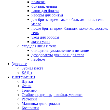
помазки
бритвы, лезвия
чаши для бритья
наборы для бритья
для бритья крем, мыло, бальзам, пена, гель,
масло
после бритья крем, бальзам, молочко, лосьон,
гель
уход для бороды
аксессуары
Уход для лица и тела
очищение, увлажнение и питание
дезодоранты для ног и для тела
парфюм
Здоровье
Зубная паста
БАДы
Инструменты
Щетки
Фены
Триммер
Стайлеры, щипцы, плойки, утюжки
Расчески
Машинка для стрижки
Брашинги