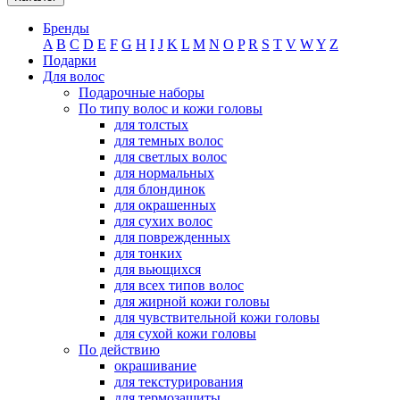
Бренды
A
B
C
D
E
F
G
H
I
J
K
L
M
N
O
P
R
S
T
V
W
Y
Z
Подарки
Для волос
Подарочные наборы
По типу волос и кожи головы
для толстых
для темных волос
для светлых волос
для нормальных
для блондинок
для окрашенных
для сухих волос
для поврежденных
для тонких
для вьющихся
для всех типов волос
для жирной кожи головы
для чувствительной кожи головы
для сухой кожи головы
По действию
окрашивание
для текстурирования
для термозащиты