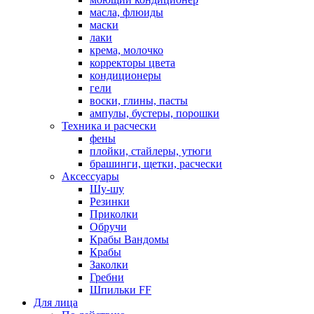
масла, флюиды
маски
лаки
крема, молочко
корректоры цвета
кондиционеры
гели
воски, глины, пасты
ампулы, бустеры, порошки
Техника и расчески
фены
плойки, стайлеры, утюги
брашинги, щетки, расчески
Аксессуары
Шу-шу
Резинки
Приколки
Обручи
Крабы Вандомы
Крабы
Заколки
Гребни
Шпильки FF
Для лица