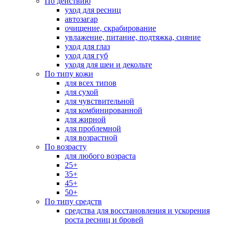
По действию
уход для ресниц
автозагар
очищение, скрабирование
увлажение, питание, подтяжка, сияние
уход для глаз
уход для губ
уходя для шеи и декольте
По типу кожи
для всех типов
для сухой
для чувствительной
для комбинированной
для жирной
для проблемной
для возрастной
По возрасту
для любого возраста
25+
35+
45+
50+
По типу средств
средства для восстановления и ускорения
роста ресниц и бровей