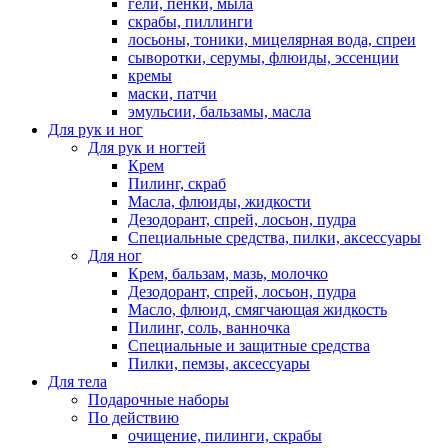
гели, пенки, мыла
скрабы, пиллинги
лосьоны, тоники, мицелярная вода, спреи
сыворотки, серумы, флюиды, эссенции
кремы
маски, патчи
эмульсии, бальзамы, масла
Для рук и ног
Для рук и ногтей
Крем
Пилинг, скраб
Масла, флюиды, жидкости
Дезодорант, спрей, лосьон, пудра
Специальные средства, пилки, аксессуары
Для ног
Крем, бальзам, мазь, молочко
Дезодорант, спрей, лосьон, пудра
Масло, флюид, смягчающая жидкость
Пилинг, соль, ванночка
Специальные и защитные средства
Пилки, пемзы, аксессуары
Для тела
Подарочные наборы
По действию
очищение, пилинги, скрабы