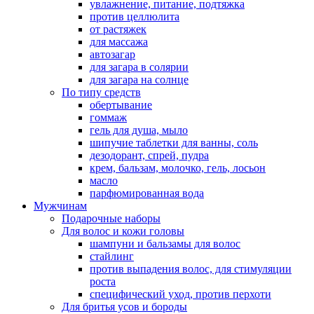
увлажнение, питание, подтяжка
против целлюлита
от растяжек
для массажа
автозагар
для загара в солярии
для загара на солнце
По типу средств
обертывание
гоммаж
гель для душа, мыло
шипучие таблетки для ванны, соль
дезодорант, спрей, пудра
крем, бальзам, молочко, гель, лосьон
масло
парфюмированная вода
Мужчинам
Подарочные наборы
Для волос и кожи головы
шампуни и бальзамы для волос
стайлинг
против выпадения волос, для стимуляции
роста
специфический уход, против перхоти
Для бритья усов и бороды