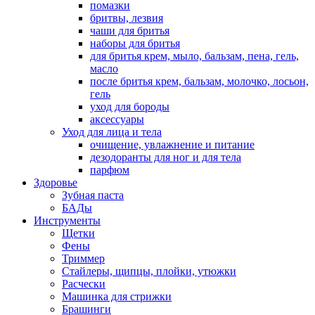
помазки
бритвы, лезвия
чаши для бритья
наборы для бритья
для бритья крем, мыло, бальзам, пена, гель,
масло
после бритья крем, бальзам, молочко, лосьон,
гель
уход для бороды
аксессуары
Уход для лица и тела
очищение, увлажнение и питание
дезодоранты для ног и для тела
парфюм
Здоровье
Зубная паста
БАДы
Инструменты
Щетки
Фены
Триммер
Стайлеры, щипцы, плойки, утюжки
Расчески
Машинка для стрижки
Брашинги