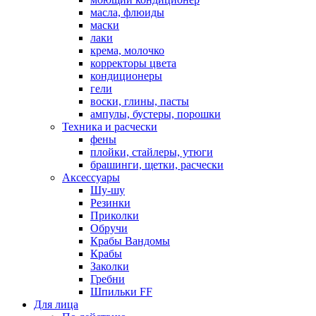
масла, флюиды
маски
лаки
крема, молочко
корректоры цвета
кондиционеры
гели
воски, глины, пасты
ампулы, бустеры, порошки
Техника и расчески
фены
плойки, стайлеры, утюги
брашинги, щетки, расчески
Аксессуары
Шу-шу
Резинки
Приколки
Обручи
Крабы Вандомы
Крабы
Заколки
Гребни
Шпильки FF
Для лица