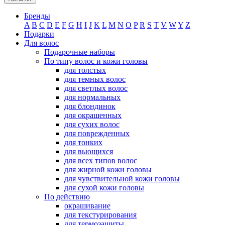
Бренды
A
B
C
D
E
F
G
H
I
J
K
L
M
N
O
P
R
S
T
V
W
Y
Z
Подарки
Для волос
Подарочные наборы
По типу волос и кожи головы
для толстых
для темных волос
для светлых волос
для нормальных
для блондинок
для окрашенных
для сухих волос
для поврежденных
для тонких
для вьющихся
для всех типов волос
для жирной кожи головы
для чувствительной кожи головы
для сухой кожи головы
По действию
окрашивание
для текстурирования
для термозащиты