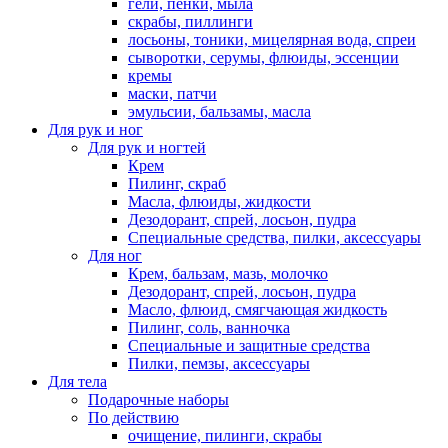
гели, пенки, мыла
скрабы, пиллинги
лосьоны, тоники, мицелярная вода, спреи
сыворотки, серумы, флюиды, эссенции
кремы
маски, патчи
эмульсии, бальзамы, масла
Для рук и ног
Для рук и ногтей
Крем
Пилинг, скраб
Масла, флюиды, жидкости
Дезодорант, спрей, лосьон, пудра
Специальные средства, пилки, аксессуары
Для ног
Крем, бальзам, мазь, молочко
Дезодорант, спрей, лосьон, пудра
Масло, флюид, смягчающая жидкость
Пилинг, соль, ванночка
Специальные и защитные средства
Пилки, пемзы, аксессуары
Для тела
Подарочные наборы
По действию
очищение, пилинги, скрабы