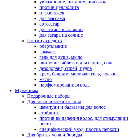
увлажнение, питание, подтяжка
против целлюлита
от растяжек
для массажа
автозагар
для загара в солярии
для загара на солнце
По типу средств
обертывание
гоммаж
гель для душа, мыло
шипучие таблетки для ванны, соль
дезодорант, спрей, пудра
крем, бальзам, молочко, гель, лосьон
масло
парфюмированная вода
Мужчинам
Подарочные наборы
Для волос и кожи головы
шампуни и бальзамы для волос
стайлинг
против выпадения волос, для стимуляции
роста
специфический уход, против перхоти
Для бритья усов и бороды