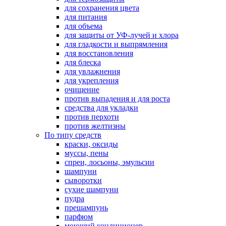
для сохранения цвета
для питания
для объема
для защиты от УФ-лучей и хлора
для гладкости и выпрямления
для восстановления
для блеска
для увлажнения
для укрепления
очищение
против выпадения и для роста
средства для укладки
против перхоти
против желтизны
По типу средств
краски, оксиды
муссы, пены
спреи, лосьоны, эмульсии
шампуни
сыворотки
сухие шампуни
пудра
прешампунь
парфюм
моющий кондиционер