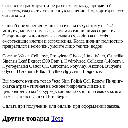
Состав не травмирует и не раздражает кожу, придает ей
свежесть, гладкость, сияние и увлажнение. Подходит для всех
типов кожи.
Способ применения: Нанести гель на сухую кожу на 1-2
минуты, минуя зону глаз, а затем активно помассировать.
Средство должно начать скатываться, собирая на себя
омертвевшие клетки и загрязнения. Когда пилинг полностью
превратился в комочки, умойте лицо теплой водой.
Состав: Water, Cellulose, Propylene Glycol, Lime Water, Camellia
Sinensis Leaf Extract (300 Ppm.), Hydrolyzed Collagen (140ppm.),
Hydrogenated Castor Oil, Carbomer, Polyvinyl Alcohol, Butylene
Glycol, Disodium Edta, Ethylhexylglycerin, Fragrance.
Вы можете купить товар "tete Skin Polish Сell Renew Пилинг-
скатка атравматичная на основе гидролата лимона и
целлюлозы 75 мл" с курьерской доставкой или самовывозом
из магазинов в Санкт-Петербурге.
Оплата при получении или онлайн при оформлении заказа.
Другие товары
Tete