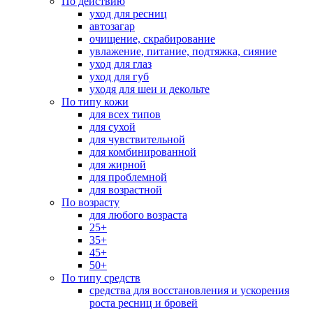
По действию
уход для ресниц
автозагар
очищение, скрабирование
увлажение, питание, подтяжка, сияние
уход для глаз
уход для губ
уходя для шеи и декольте
По типу кожи
для всех типов
для сухой
для чувствительной
для комбинированной
для жирной
для проблемной
для возрастной
По возрасту
для любого возраста
25+
35+
45+
50+
По типу средств
средства для восстановления и ускорения
роста ресниц и бровей