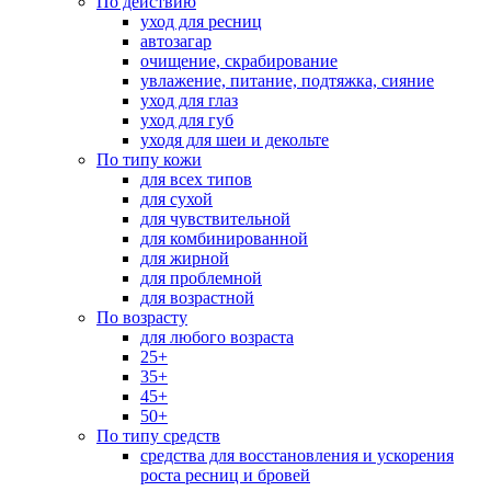
По действию
уход для ресниц
автозагар
очищение, скрабирование
увлажение, питание, подтяжка, сияние
уход для глаз
уход для губ
уходя для шеи и декольте
По типу кожи
для всех типов
для сухой
для чувствительной
для комбинированной
для жирной
для проблемной
для возрастной
По возрасту
для любого возраста
25+
35+
45+
50+
По типу средств
средства для восстановления и ускорения
роста ресниц и бровей