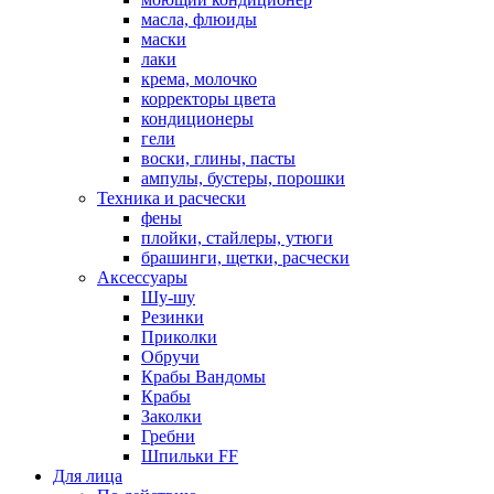
масла, флюиды
маски
лаки
крема, молочко
корректоры цвета
кондиционеры
гели
воски, глины, пасты
ампулы, бустеры, порошки
Техника и расчески
фены
плойки, стайлеры, утюги
брашинги, щетки, расчески
Аксессуары
Шу-шу
Резинки
Приколки
Обручи
Крабы Вандомы
Крабы
Заколки
Гребни
Шпильки FF
Для лица