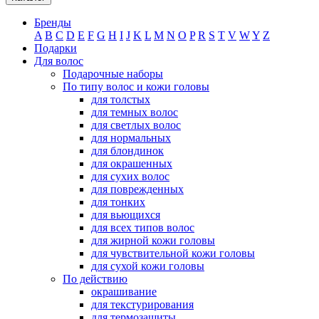
Бренды
A
B
C
D
E
F
G
H
I
J
K
L
M
N
O
P
R
S
T
V
W
Y
Z
Подарки
Для волос
Подарочные наборы
По типу волос и кожи головы
для толстых
для темных волос
для светлых волос
для нормальных
для блондинок
для окрашенных
для сухих волос
для поврежденных
для тонких
для вьющихся
для всех типов волос
для жирной кожи головы
для чувствительной кожи головы
для сухой кожи головы
По действию
окрашивание
для текстурирования
для термозащиты