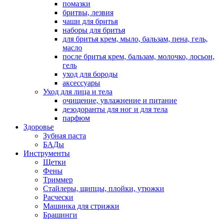
помазки
бритвы, лезвия
чаши для бритья
наборы для бритья
для бритья крем, мыло, бальзам, пена, гель,
масло
после бритья крем, бальзам, молочко, лосьон,
гель
уход для бороды
аксессуары
Уход для лица и тела
очищение, увлажнение и питание
дезодоранты для ног и для тела
парфюм
Здоровье
Зубная паста
БАДы
Инструменты
Щетки
Фены
Триммер
Стайлеры, щипцы, плойки, утюжки
Расчески
Машинка для стрижки
Брашинги