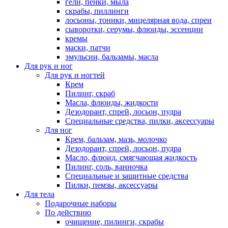
гели, пенки, мыла
скрабы, пиллинги
лосьоны, тоники, мицелярная вода, спреи
сыворотки, серумы, флюиды, эссенции
кремы
маски, патчи
эмульсии, бальзамы, масла
Для рук и ног
Для рук и ногтей
Крем
Пилинг, скраб
Масла, флюиды, жидкости
Дезодорант, спрей, лосьон, пудра
Специальные средства, пилки, аксессуары
Для ног
Крем, бальзам, мазь, молочко
Дезодорант, спрей, лосьон, пудра
Масло, флюид, смягчающая жидкость
Пилинг, соль, ванночка
Специальные и защитные средства
Пилки, пемзы, аксессуары
Для тела
Подарочные наборы
По действию
очищение, пилинги, скрабы