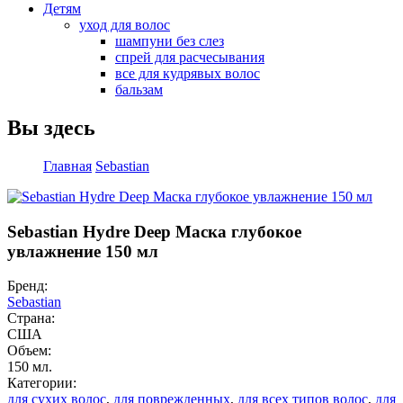
Детям
уход для волос
шампуни без слез
спрей для расчесывания
все для кудрявых волос
бальзам
Вы здесь
Главная
Sebastian
Sebastian Hydre Deep Маска глубокое
увлажнение 150 мл
Бренд:
Sebastian
Страна:
США
Объем:
150 мл.
Категории:
для сухих волос
,
для поврежденных
,
для всех типов волос
,
для