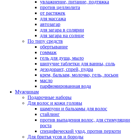
увлажнение, питание, подтяжка
против целлюлита
от растяжек
для массажа
автозагар
для загара в солярии
для загара на солнце
По типу средств
обертывание
гоммаж
гель для душа, мыло
шипучие таблетки для ванны, соль
дезодорант, спрей, пудра
крем, бальзам, молочко, гель, лосьон
масло
парфюмированная вода
Мужчинам
Подарочные наборы
Для волос и кожи головы
шампуни и бальзамы для волос
стайлинг
против выпадения волос, для стимуляции
роста
специфический уход, против перхоти
Для бритья усов и бороды