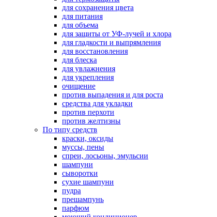
для сохранения цвета
для питания
для объема
для защиты от УФ-лучей и хлора
для гладкости и выпрямления
для восстановления
для блеска
для увлажнения
для укрепления
очищение
против выпадения и для роста
средства для укладки
против перхоти
против желтизны
По типу средств
краски, оксиды
муссы, пены
спреи, лосьоны, эмульсии
шампуни
сыворотки
сухие шампуни
пудра
прешампунь
парфюм
моющий кондиционер