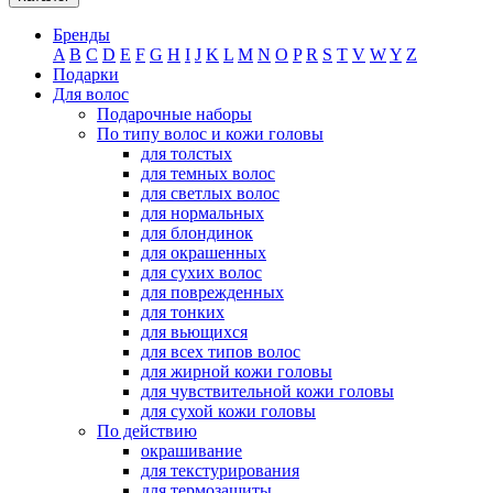
Бренды
A
B
C
D
E
F
G
H
I
J
K
L
M
N
O
P
R
S
T
V
W
Y
Z
Подарки
Для волос
Подарочные наборы
По типу волос и кожи головы
для толстых
для темных волос
для светлых волос
для нормальных
для блондинок
для окрашенных
для сухих волос
для поврежденных
для тонких
для вьющихся
для всех типов волос
для жирной кожи головы
для чувствительной кожи головы
для сухой кожи головы
По действию
окрашивание
для текстурирования
для термозащиты