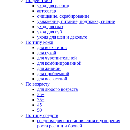
По действию
уход для ресниц
автозагар
очищение, скрабирование
увлажение, питание, подтяжка, сияние
уход для глаз
уход для губ
уходя для шеи и декольте
По типу кожи
для всех типов
для сухой
для чувствительной
для комбинированной
для жирной
для проблемной
для возрастной
По возрасту
для любого возраста
25+
35+
45+
50+
По типу средств
средства для восстановления и ускорения
роста ресниц и бровей