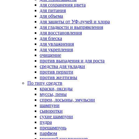
для сохранения цвета
для питания
для объема
для защиты от УФ-лучей и хлора
для гладкости и выпрямления
для восстановления
для блеска
для увлажнения
для укрепления
очищение
против выпадения и для роста
средства для укладки
против перхоти
против желтизны
По типу средств
краски, оксиды
муссы, пены
спреи, лосьоны, эмульсии
шампуни
сыворотки
сухие шампуни
пудра
прешампунь
парфюм
моющий кондиционер