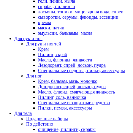
гели, пенки, мыла
скрабы, пиллинги
лосьоны, тоники, мицелярная вода, спреи
сыворотки, серумы, флюиды, эссенции
кремы
маски, патчи
эмульсии, бальзамы, масла
Для рук и ног
Для рук и ногтей
Крем
Пилинг, скраб
Масла, флюиды, жидкости
Дезодорант, спрей, лосьон, пудра
Специальные средства, пилки, аксессуары
Для ног
Крем, бальзам, мазь, молочко
Дезодорант, спрей, лосьон, пудра
Масло, флюид, смягчающая жидкость
Пилинг, соль, ванночка
Специальные и защитные средства
Пилки, пемзы, аксессуары
Для тела
Подарочные наборы
По действию
очищение, пилинги, скрабы