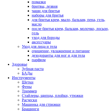
помазки
бритвы, лезвия
чаши для бритья
наборы для бритья
для бритья крем, мыло, бальзам, пена, гель,
масло
после бритья крем, бальзам, молочко, лосьон,
гель
уход для бороды
аксессуары
Уход для лица и тела
очищение, увлажнение и питание
дезодоранты для ног и для тела
парфюм
Здоровье
Зубная паста
БАДы
Инструменты
Щетки
Фены
Триммер
Стайлеры, щипцы, плойки, утюжки
Расчески
Машинка для стрижки
Брашинги