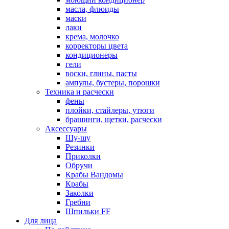
масла, флюиды
маски
лаки
крема, молочко
корректоры цвета
кондиционеры
гели
воски, глины, пасты
ампулы, бустеры, порошки
Техника и расчески
фены
плойки, стайлеры, утюги
брашинги, щетки, расчески
Аксессуары
Шу-шу
Резинки
Приколки
Обручи
Крабы Вандомы
Крабы
Заколки
Гребни
Шпильки FF
Для лица