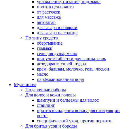
увлажнение, питание, подтяжка
против целлюлита
от растяжек
для массажа
автозагар
для загара в солярии
для загара на солнце
По типу средств
обертывание
гоммаж
гель для душа, мыло
шипучие таблетки для ванны, соль
дезодорант, спрей, пудра
крем, бальзам, молочко, гель, лосьон
масло
парфюмированная вода
Мужчинам
Подарочные наборы
Для волос и кожи головы
шампуни и бальзамы для волос
стайлинг
против выпадения волос, для стимуляции
роста
специфический уход, против перхоти
Для бритья усов и бороды