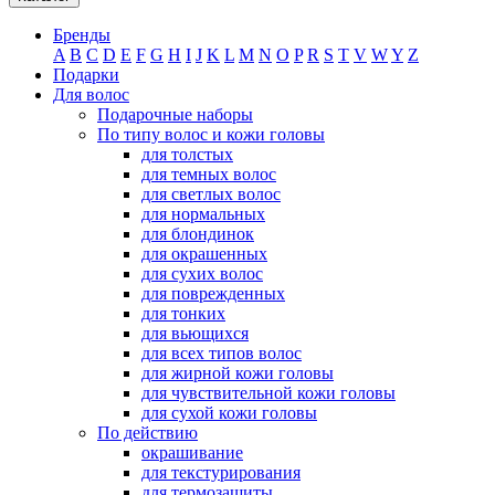
Бренды
A
B
C
D
E
F
G
H
I
J
K
L
M
N
O
P
R
S
T
V
W
Y
Z
Подарки
Для волос
Подарочные наборы
По типу волос и кожи головы
для толстых
для темных волос
для светлых волос
для нормальных
для блондинок
для окрашенных
для сухих волос
для поврежденных
для тонких
для вьющихся
для всех типов волос
для жирной кожи головы
для чувствительной кожи головы
для сухой кожи головы
По действию
окрашивание
для текстурирования
для термозащиты