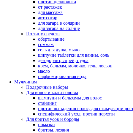
против целлюлита
от растяжек
для массажа
автозагар
для загара в солярии
для загара на солнце
По типу средств
обертывание
гоммаж
гель для душа, мыло
шипучие таблетки для ванны, соль
дезодорант, спрей, пудра
крем, бальзам, молочко, гель, лосьон
масло
парфюмированная вода
Мужчинам
Подарочные наборы
Для волос и кожи головы
шампуни и бальзамы для волос
стайлинг
против выпадения волос, для стимуляции рос
специфический уход, против перхоти
Для бритья усов и бороды
помазки
бритвы, лезвия