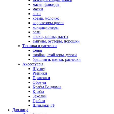
масла, флюиды
маски
лаки
крема, молочко
корректоры цвета
кондиционеры
гели
воски, глины, пасты
ампулы, бустеры, порошки
Техника и расчески
фены
плойки, стайлеры, утюги
брашинги, щетки, расчески
Аксессуары
Шу-шу
Резинки
Приколки
Обручи
Крабы Вандомы
Крабы
Заколки
Гребни
Шпильки FF
Для лица