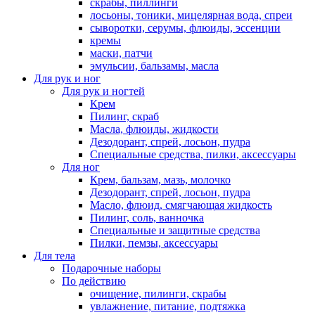
скрабы, пиллинги
лосьоны, тоники, мицелярная вода, спреи
сыворотки, серумы, флюиды, эссенции
кремы
маски, патчи
эмульсии, бальзамы, масла
Для рук и ног
Для рук и ногтей
Крем
Пилинг, скраб
Масла, флюиды, жидкости
Дезодорант, спрей, лосьон, пудра
Специальные средства, пилки, аксессуары
Для ног
Крем, бальзам, мазь, молочко
Дезодорант, спрей, лосьон, пудра
Масло, флюид, смягчающая жидкость
Пилинг, соль, ванночка
Специальные и защитные средства
Пилки, пемзы, аксессуары
Для тела
Подарочные наборы
По действию
очищение, пилинги, скрабы
увлажнение, питание, подтяжка