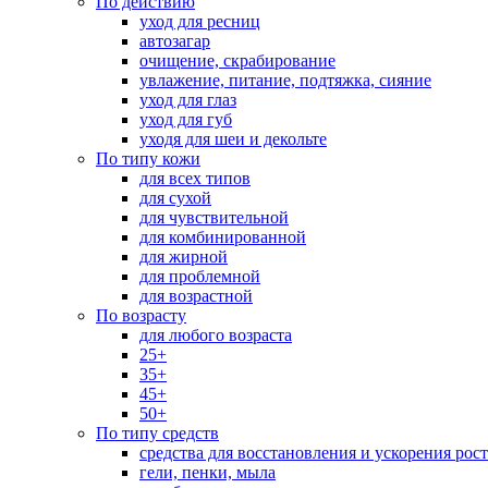
По действию
уход для ресниц
автозагар
очищение, скрабирование
увлажение, питание, подтяжка, сияние
уход для глаз
уход для губ
уходя для шеи и декольте
По типу кожи
для всех типов
для сухой
для чувствительной
для комбинированной
для жирной
для проблемной
для возрастной
По возрасту
для любого возраста
25+
35+
45+
50+
По типу средств
средства для восстановления и ускорения рос
гели, пенки, мыла