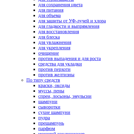
для сохранения цвета
для питания
для объема
для защиты от УФ-лучей и хлора
для гладкости и выпрямления
для восстановления
для блеска
для увлажнения
для укрепления
очищение
против выпадения и для роста
средства для укладки
против перхоти
против желтизны
По типу средств
краски, оксиды
муссы, пены
спреи, лосьоны, эмульсии
шампуни
сыворотки
сухие шампуни
пудра
прешампунь
парфюм
моющий кондиционер