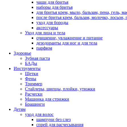
чаши для бритья
наборы для бритья
для бритья крем, мыло, бальзам, пена, гель, м
после бритья крем, бальзам, молочко, лосьон, 
уход для бороды
аксессуары
Уход для лица и тела
очищение, увлажнение и питание
дезодоранты для ног и для тела
парфюм
Здоровье
Зубная паста
БАДы
Инструменты
Щетки
Фены
Триммер
Стайлеры, щипцы, плойки, утюжки
Расчески
Машинка для стрижки
Брашинги
Детям
уход для волос
шампуни без слез
спрей для расчесывания