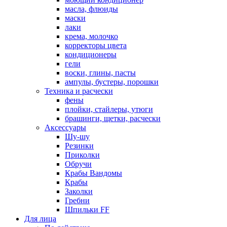
масла, флюиды
маски
лаки
крема, молочко
корректоры цвета
кондиционеры
гели
воски, глины, пасты
ампулы, бустеры, порошки
Техника и расчески
фены
плойки, стайлеры, утюги
брашинги, щетки, расчески
Аксессуары
Шу-шу
Резинки
Приколки
Обручи
Крабы Вандомы
Крабы
Заколки
Гребни
Шпильки FF
Для лица