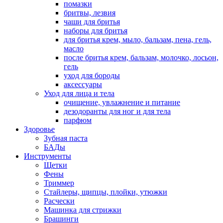
помазки
бритвы, лезвия
чаши для бритья
наборы для бритья
для бритья крем, мыло, бальзам, пена, гель,
масло
после бритья крем, бальзам, молочко, лосьон,
гель
уход для бороды
аксессуары
Уход для лица и тела
очищение, увлажнение и питание
дезодоранты для ног и для тела
парфюм
Здоровье
Зубная паста
БАДы
Инструменты
Щетки
Фены
Триммер
Стайлеры, щипцы, плойки, утюжки
Расчески
Машинка для стрижки
Брашинги