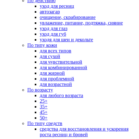
По действию
уход для ресниц
автозагар
очищение, скрабирование
увлажение, питание, подтяжка, сияние
уход для глаз
уход для губ
уходя для шеи и декольте
По типу кожи
для всех типов
для сухой
для чувствительной
для комбинированной
для жирной
для проблемной
для возрастной
По возрасту
для любого возраста
25+
35+
45+
50+
По типу средств
средства для восстановления и ускорения
роста ресниц и бровей