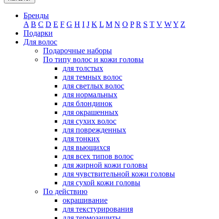
Бренды
A
B
C
D
E
F
G
H
I
J
K
L
M
N
O
P
R
S
T
V
W
Y
Z
Подарки
Для волос
Подарочные наборы
По типу волос и кожи головы
для толстых
для темных волос
для светлых волос
для нормальных
для блондинок
для окрашенных
для сухих волос
для поврежденных
для тонких
для вьющихся
для всех типов волос
для жирной кожи головы
для чувствительной кожи головы
для сухой кожи головы
По действию
окрашивание
для текстурирования
для термозащиты