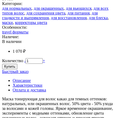
Категории:
для нормальных
,
для окрашенных
,
для вьющихся
,
для всех
типов волос
,
для сохранения цвета
,
для питания
,
для
гладкости и выпрямления
,
для восстановления
,
для блеска
,
маски
,
корректоры цвета
Особенности:
travel форматы
Наличие:
В наличии
1 070 ₽
Количество
-
+
Купить
Быстрый заказ
Описание
Характеристики
Оплата и доставка
Маска тонирующая для волос какао для темных оттенков:
натуральных, или окрашенных волос. 50% цвета - 50% ухода
за волосами и кожей головы. Яркое временное окрашивание,
эксперименты с модными оттенками, обновление цвета
окрашенных волос - освежает оттенок и придает яркость.