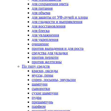
для сохранения цвета
для питания
для объема
для защиты от УФ-лучей и хлора
для гладкости и выпрямления
для восстановления
для блеска
для увлажнения
для укрепления
очищение
против выпадения и для роста
средства для укладки
против перхоти
против желтизны
По типу средств
краски, оксиды
муссы, пены
спреи, лосьоны, эмульсии
шампуни
сыворотки
сухие шампуни
пудра
прешампунь
парфюм
моющий кондиционер