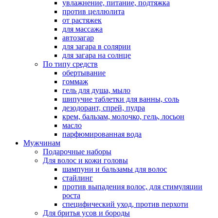
увлажнение, питание, подтяжка
против целлюлита
от растяжек
для массажа
автозагар
для загара в солярии
для загара на солнце
По типу средств
обертывание
гоммаж
гель для душа, мыло
шипучие таблетки для ванны, соль
дезодорант, спрей, пудра
крем, бальзам, молочко, гель, лосьон
масло
парфюмированная вода
Мужчинам
Подарочные наборы
Для волос и кожи головы
шампуни и бальзамы для волос
стайлинг
против выпадения волос, для стимуляции
роста
специфический уход, против перхоти
Для бритья усов и бороды