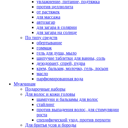
увлажнение, питание, подтяжка
против целлюлита
от растяжек
для массажа
автозагар
для загара в солярии
для загара на солнце
По типу средств
обертывание
гоммаж
гель для душа, мыло
шипучие таблетки для ванны, соль
дезодорант, спрей, пудра
крем, бальзам, молочко, гель, лосьон
масло
парфюмированная вода
Мужчинам
Подарочные наборы
Для волос и кожи головы
шампуни и бальзамы для волос
стайлинг
против выпадения волос, для стимуляции
роста
специфический уход, против перхоти
Для бритья усов и бороды