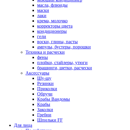
масла, флюиды
маски
лаки
крема, молочко
корректоры цвета
кондиционеры
гели
воски, глины, пасты
ампулы, бустеры, порошки
Техника и расчески
фены
плойки, стайлеры, утюги
брашинги, щетки, расчески
Аксессуары
Шу-шу
Резинки
Приколки
Обручи
Крабы Вандомы
Крабы
Заколки
Гребни
Шпильки FF
Для лица