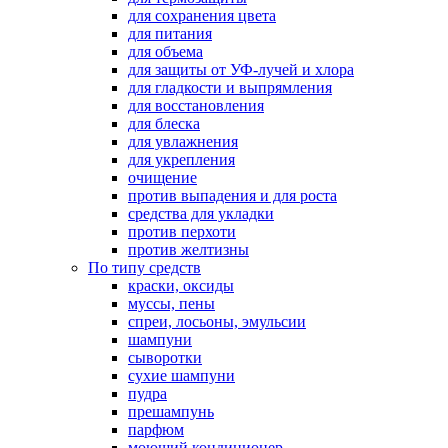
для сохранения цвета
для питания
для объема
для защиты от УФ-лучей и хлора
для гладкости и выпрямления
для восстановления
для блеска
для увлажнения
для укрепления
очищение
против выпадения и для роста
средства для укладки
против перхоти
против желтизны
По типу средств
краски, оксиды
муссы, пены
спреи, лосьоны, эмульсии
шампуни
сыворотки
сухие шампуни
пудра
прешампунь
парфюм
моющий кондиционер