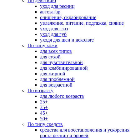
По действию
уход для ресниц
автозагар
очищение, скрабирование
увлажение, питание, подтяжка, сияние
уход для глаз
уход для губ
уходя для шеи и декольте
По типу кожи
для всех типов
для сухой
для чувствительной
для комбинированной
для жирной
для проблемной
для возрастной
По возрасту
для любого возраста
25+
35+
45+
50+
По типу средств
средства для восстановления и ускорения
роста ресниц и бровей