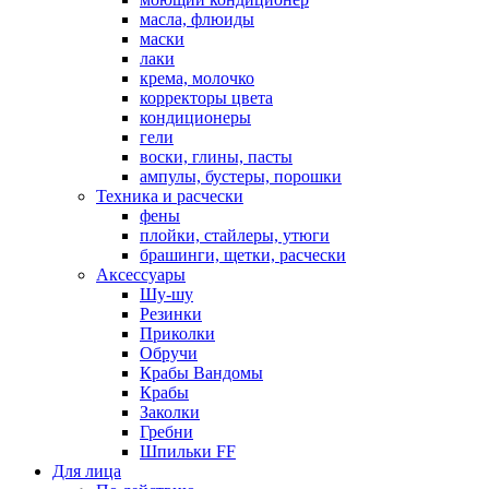
масла, флюиды
маски
лаки
крема, молочко
корректоры цвета
кондиционеры
гели
воски, глины, пасты
ампулы, бустеры, порошки
Техника и расчески
фены
плойки, стайлеры, утюги
брашинги, щетки, расчески
Аксессуары
Шу-шу
Резинки
Приколки
Обручи
Крабы Вандомы
Крабы
Заколки
Гребни
Шпильки FF
Для лица