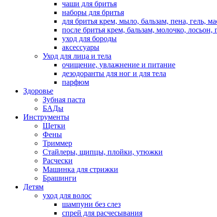
чаши для бритья
наборы для бритья
для бритья крем, мыло, бальзам, пена, гель, м
после бритья крем, бальзам, молочко, лосьон, 
уход для бороды
аксессуары
Уход для лица и тела
очищение, увлажнение и питание
дезодоранты для ног и для тела
парфюм
Здоровье
Зубная паста
БАДы
Инструменты
Щетки
Фены
Триммер
Стайлеры, щипцы, плойки, утюжки
Расчески
Машинка для стрижки
Брашинги
Детям
уход для волос
шампуни без слез
спрей для расчесывания