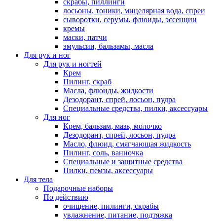
скрабы, пиллинги
лосьоны, тоники, мицелярная вода, спреи
сыворотки, серумы, флюиды, эссенции
кремы
маски, патчи
эмульсии, бальзамы, масла
Для рук и ног
Для рук и ногтей
Крем
Пилинг, скраб
Масла, флюиды, жидкости
Дезодорант, спрей, лосьон, пудра
Специальные средства, пилки, аксессуары
Для ног
Крем, бальзам, мазь, молочко
Дезодорант, спрей, лосьон, пудра
Масло, флюид, смягчающая жидкость
Пилинг, соль, ванночка
Специальные и защитные средства
Пилки, пемзы, аксессуары
Для тела
Подарочные наборы
По действию
очищение, пилинги, скрабы
увлажнение, питание, подтяжка