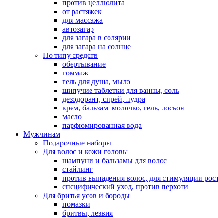
против целлюлита
от растяжек
для массажа
автозагар
для загара в солярии
для загара на солнце
По типу средств
обертывание
гоммаж
гель для душа, мыло
шипучие таблетки для ванны, соль
дезодорант, спрей, пудра
крем, бальзам, молочко, гель, лосьон
масло
парфюмированная вода
Мужчинам
Подарочные наборы
Для волос и кожи головы
шампуни и бальзамы для волос
стайлинг
против выпадения волос, для стимуляции рос
специфический уход, против перхоти
Для бритья усов и бороды
помазки
бритвы, лезвия