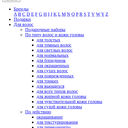
Бренды
A
B
C
D
E
F
G
H
I
J
K
L
M
N
O
P
R
S
T
V
W
Y
Z
Подарки
Для волос
Подарочные наборы
По типу волос и кожи головы
для толстых
для темных волос
для светлых волос
для нормальных
для блондинок
для окрашенных
для сухих волос
для поврежденных
для тонких
для вьющихся
для всех типов волос
для жирной кожи головы
для чувствительной кожи головы
для сухой кожи головы
По действию
окрашивание
для текстурирования
для термозащиты