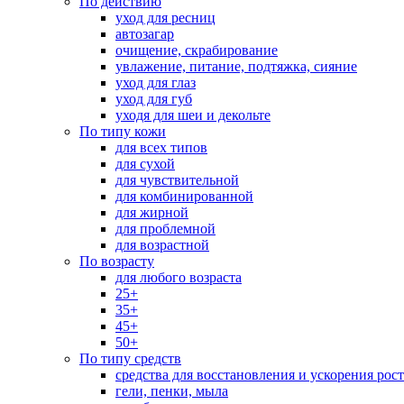
По действию
уход для ресниц
автозагар
очищение, скрабирование
увлажение, питание, подтяжка, сияние
уход для глаз
уход для губ
уходя для шеи и декольте
По типу кожи
для всех типов
для сухой
для чувствительной
для комбинированной
для жирной
для проблемной
для возрастной
По возрасту
для любого возраста
25+
35+
45+
50+
По типу средств
средства для восстановления и ускорения рос
гели, пенки, мыла