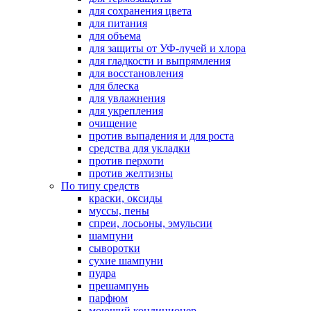
для сохранения цвета
для питания
для объема
для защиты от УФ-лучей и хлора
для гладкости и выпрямления
для восстановления
для блеска
для увлажнения
для укрепления
очищение
против выпадения и для роста
средства для укладки
против перхоти
против желтизны
По типу средств
краски, оксиды
муссы, пены
спреи, лосьоны, эмульсии
шампуни
сыворотки
сухие шампуни
пудра
прешампунь
парфюм
моющий кондиционер