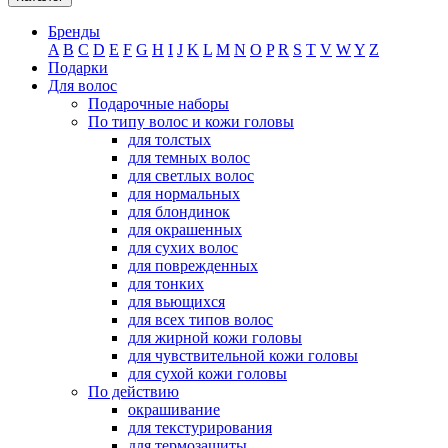
Бренды
A
B
C
D
E
F
G
H
I
J
K
L
M
N
O
P
R
S
T
V
W
Y
Z
Подарки
Для волос
Подарочные наборы
По типу волос и кожи головы
для толстых
для темных волос
для светлых волос
для нормальных
для блондинок
для окрашенных
для сухих волос
для поврежденных
для тонких
для вьющихся
для всех типов волос
для жирной кожи головы
для чувствительной кожи головы
для сухой кожи головы
По действию
окрашивание
для текстурирования
для термозащиты