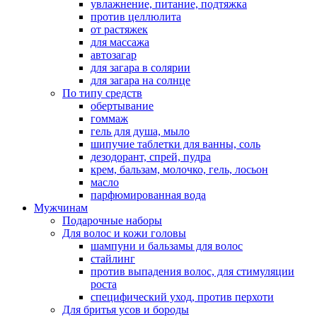
увлажнение, питание, подтяжка
против целлюлита
от растяжек
для массажа
автозагар
для загара в солярии
для загара на солнце
По типу средств
обертывание
гоммаж
гель для душа, мыло
шипучие таблетки для ванны, соль
дезодорант, спрей, пудра
крем, бальзам, молочко, гель, лосьон
масло
парфюмированная вода
Мужчинам
Подарочные наборы
Для волос и кожи головы
шампуни и бальзамы для волос
стайлинг
против выпадения волос, для стимуляции
роста
специфический уход, против перхоти
Для бритья усов и бороды