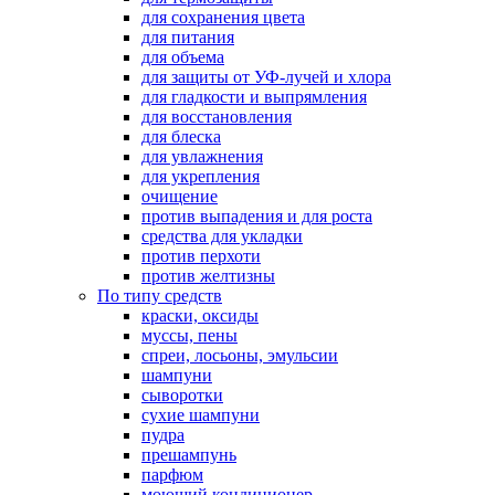
для сохранения цвета
для питания
для объема
для защиты от УФ-лучей и хлора
для гладкости и выпрямления
для восстановления
для блеска
для увлажнения
для укрепления
очищение
против выпадения и для роста
средства для укладки
против перхоти
против желтизны
По типу средств
краски, оксиды
муссы, пены
спреи, лосьоны, эмульсии
шампуни
сыворотки
сухие шампуни
пудра
прешампунь
парфюм
моющий кондиционер