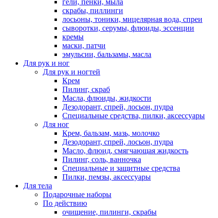
гели, пенки, мыла
скрабы, пиллинги
лосьоны, тоники, мицелярная вода, спреи
сыворотки, серумы, флюиды, эссенции
кремы
маски, патчи
эмульсии, бальзамы, масла
Для рук и ног
Для рук и ногтей
Крем
Пилинг, скраб
Масла, флюиды, жидкости
Дезодорант, спрей, лосьон, пудра
Специальные средства, пилки, аксессуары
Для ног
Крем, бальзам, мазь, молочко
Дезодорант, спрей, лосьон, пудра
Масло, флюид, смягчающая жидкость
Пилинг, соль, ванночка
Специальные и защитные средства
Пилки, пемзы, аксессуары
Для тела
Подарочные наборы
По действию
очищение, пилинги, скрабы