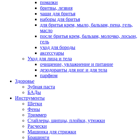
помазки
бритвы, лезвия
чаши для бритья
наборы для бритья
для бритья крем, мыло, бальзам, пена, гель,
масло
после бритья крем, бальзам, молочко, лосьон,
гель
уход для бороды
аксессуары
Уход для лица и тела
очищение, увлажнение и питание
дезодоранты для ног и для тела
парфюм
Здоровье
Зубная паста
БАДы
Инструменты
Щетки
Фены
Триммер
Стайлеры, щипцы, плойки, утюжки
Расчески
Машинка для стрижки
Брашинги