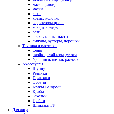
масла, флюиды
маски
лаки
крема, молочко
корректоры цвета
кондиционеры
гели
воски, глины, пасты
ампулы, бустеры, порошки
Техника и расчески
фены
плойки, стайлеры, утюги
брашинги, щетки, расчески
Аксессуары
Шу-шу
Резинки
Приколки
Обручи
Крабы Вандомы
Крабы
Заколки
Гребни
Шпильки FF
Для лица