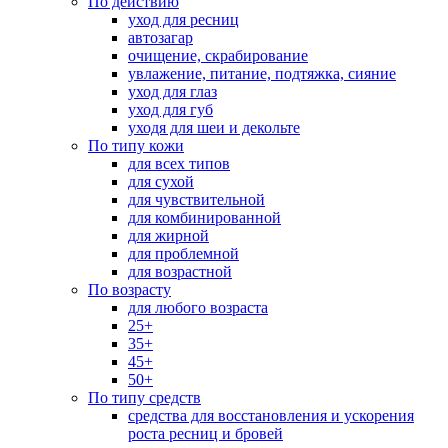
По действию
уход для ресниц
автозагар
очищение, скрабирование
увлажение, питание, подтяжка, сияние
уход для глаз
уход для губ
уходя для шеи и декольте
По типу кожи
для всех типов
для сухой
для чувствительной
для комбинированной
для жирной
для проблемной
для возрастной
По возрасту
для любого возраста
25+
35+
45+
50+
По типу средств
средства для восстановления и ускорения
роста ресниц и бровей