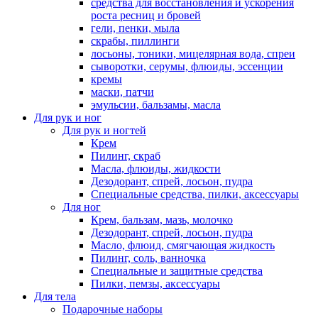
средства для восстановления и ускорения
роста ресниц и бровей
гели, пенки, мыла
скрабы, пиллинги
лосьоны, тоники, мицелярная вода, спреи
сыворотки, серумы, флюиды, эссенции
кремы
маски, патчи
эмульсии, бальзамы, масла
Для рук и ног
Для рук и ногтей
Крем
Пилинг, скраб
Масла, флюиды, жидкости
Дезодорант, спрей, лосьон, пудра
Специальные средства, пилки, аксессуары
Для ног
Крем, бальзам, мазь, молочко
Дезодорант, спрей, лосьон, пудра
Масло, флюид, смягчающая жидкость
Пилинг, соль, ванночка
Специальные и защитные средства
Пилки, пемзы, аксессуары
Для тела
Подарочные наборы