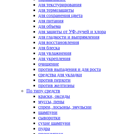
для текстурирования
для термозащиты
для сохранения цвета
для питания
для объема
для защиты от УФ-лучей и хлора
для гладкости и выпрямления
для восстановления
для блеска
для увлажнения
для укрепления
очищение
против выпадения и для роста
средства для укладки
против перхоти
против желтизны
По типу средств
краски, оксиды
муссы, пены
спреи, лосьоны, эмульсии
шампуни
сыворотки
сухие шампуни
пудра
прешампунь