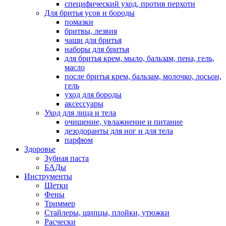
специфический уход, против перхоти
Для бритья усов и бороды
помазки
бритвы, лезвия
чаши для бритья
наборы для бритья
для бритья крем, мыло, бальзам, пена, гель,
масло
после бритья крем, бальзам, молочко, лосьон,
гель
уход для бороды
аксессуары
Уход для лица и тела
очищение, увлажнение и питание
дезодоранты для ног и для тела
парфюм
Здоровье
Зубная паста
БАДы
Инструменты
Щетки
Фены
Триммер
Стайлеры, щипцы, плойки, утюжки
Расчески