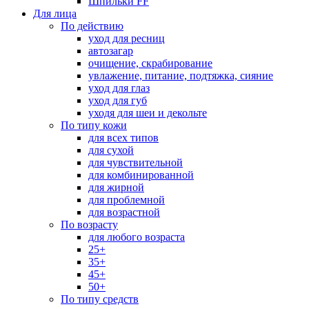
Шпильки FF
Для лица
По действию
уход для ресниц
автозагар
очищение, скрабирование
увлажение, питание, подтяжка, сияние
уход для глаз
уход для губ
уходя для шеи и декольте
По типу кожи
для всех типов
для сухой
для чувствительной
для комбинированной
для жирной
для проблемной
для возрастной
По возрасту
для любого возраста
25+
35+
45+
50+
По типу средств