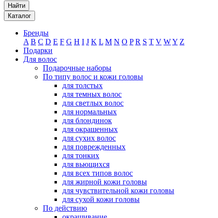
Найти
Каталог
Бренды
A
B
C
D
E
F
G
H
I
J
K
L
M
N
O
P
R
S
T
V
W
Y
Z
Подарки
Для волос
Подарочные наборы
По типу волос и кожи головы
для толстых
для темных волос
для светлых волос
для нормальных
для блондинок
для окрашенных
для сухих волос
для поврежденных
для тонких
для вьющихся
для всех типов волос
для жирной кожи головы
для чувствительной кожи головы
для сухой кожи головы
По действию
окрашивание