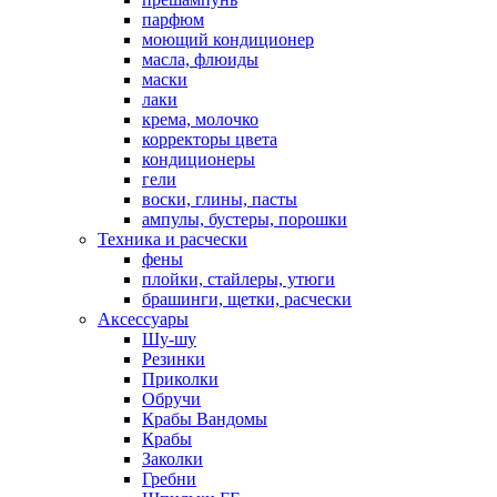
парфюм
моющий кондиционер
масла, флюиды
маски
лаки
крема, молочко
корректоры цвета
кондиционеры
гели
воски, глины, пасты
ампулы, бустеры, порошки
Техника и расчески
фены
плойки, стайлеры, утюги
брашинги, щетки, расчески
Аксессуары
Шу-шу
Резинки
Приколки
Обручи
Крабы Вандомы
Крабы
Заколки
Гребни