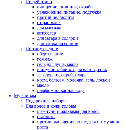
По действию
очищение, пилинги, скрабы
увлажнение, питание, подтяжка
против целлюлита
от растяжек
для массажа
автозагар
для загара в солярии
для загара на солнце
По типу средств
обертывание
гоммаж
гель для душа, мыло
шипучие таблетки для ванны, соль
дезодорант, спрей, пудра
крем, бальзам, молочко, гель, лосьон
масло
парфюмированная вода
Мужчинам
Подарочные наборы
Для волос и кожи головы
шампуни и бальзамы для волос
стайлинг
против выпадения волос, для стимуляции
роста