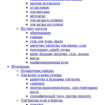
против целлюлита
от растяжек
для массажа
автозагар
для загара в солярии
для загара на солнце
По типу средств
обертывание
гоммаж
гель для душа, мыло
шипучие таблетки для ванны, соль
дезодорант, спрей, пудра
крем, бальзам, молочко, гель, лосьон
масло
парфюмированная вода
Мужчинам
Подарочные наборы
Для волос и кожи головы
шампуни и бальзамы для волос
стайлинг
против выпадения волос, для стимуляции
роста
специфический уход, против перхоти
Для бритья усов и бороды
помазки