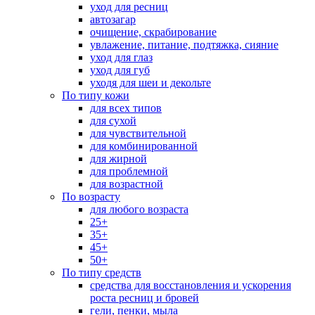
уход для ресниц
автозагар
очищение, скрабирование
увлажение, питание, подтяжка, сияние
уход для глаз
уход для губ
уходя для шеи и декольте
По типу кожи
для всех типов
для сухой
для чувствительной
для комбинированной
для жирной
для проблемной
для возрастной
По возрасту
для любого возраста
25+
35+
45+
50+
По типу средств
средства для восстановления и ускорения
роста ресниц и бровей
гели, пенки, мыла