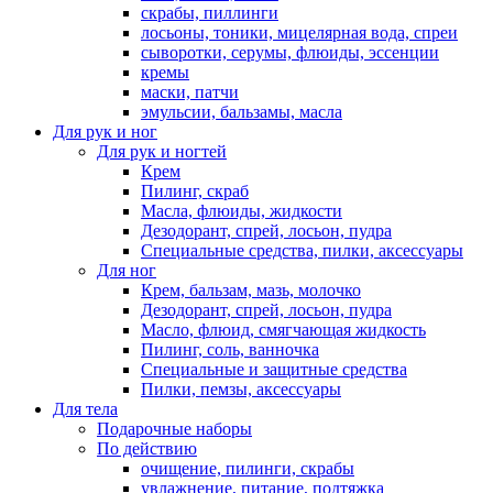
скрабы, пиллинги
лосьоны, тоники, мицелярная вода, спреи
сыворотки, серумы, флюиды, эссенции
кремы
маски, патчи
эмульсии, бальзамы, масла
Для рук и ног
Для рук и ногтей
Крем
Пилинг, скраб
Масла, флюиды, жидкости
Дезодорант, спрей, лосьон, пудра
Специальные средства, пилки, аксессуары
Для ног
Крем, бальзам, мазь, молочко
Дезодорант, спрей, лосьон, пудра
Масло, флюид, смягчающая жидкость
Пилинг, соль, ванночка
Специальные и защитные средства
Пилки, пемзы, аксессуары
Для тела
Подарочные наборы
По действию
очищение, пилинги, скрабы
увлажнение, питание, подтяжка