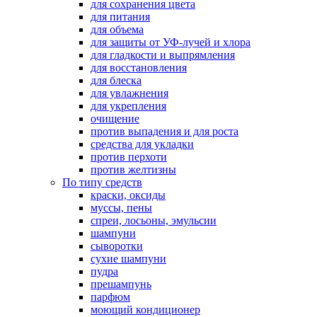
для сохранения цвета
для питания
для объема
для защиты от УФ-лучей и хлора
для гладкости и выпрямления
для восстановления
для блеска
для увлажнения
для укрепления
очищение
против выпадения и для роста
средства для укладки
против перхоти
против желтизны
По типу средств
краски, оксиды
муссы, пены
спреи, лосьоны, эмульсии
шампуни
сыворотки
сухие шампуни
пудра
прешампунь
парфюм
моющий кондиционер