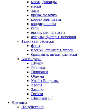
масла, флюиды
маски
лаки
крема, молочко
корректоры цвета
кондиционеры
гели
воски, глины, пасты
ампулы, бустеры, порошки
Техника и расчески
фены
плойки, стайлеры, утюги
брашинги, щетки, расчески
Аксессуары
Шу-шу
Резинки
Приколки
Обручи
Крабы Вандомы
Крабы
Заколки
Гребни
Шпильки FF
Для лица
По действию