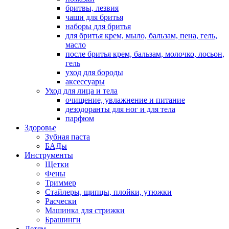
бритвы, лезвия
чаши для бритья
наборы для бритья
для бритья крем, мыло, бальзам, пена, гель,
масло
после бритья крем, бальзам, молочко, лосьон,
гель
уход для бороды
аксессуары
Уход для лица и тела
очищение, увлажнение и питание
дезодоранты для ног и для тела
парфюм
Здоровье
Зубная паста
БАДы
Инструменты
Щетки
Фены
Триммер
Стайлеры, щипцы, плойки, утюжки
Расчески
Машинка для стрижки
Брашинги
Детям