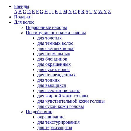
Бренды
A
B
C
D
E
F
G
H
I
J
K
L
M
N
O
P
R
S
T
V
W
Y
Z
Подарки
Для волос
Подарочные наборы
По типу волос и кожи головы
для толстых
для темных волос
для светлых волос
для нормальных
для блондинок
для окрашенных
для сухих волос
для поврежденных
для тонких
для вьющихся
для всех типов волос
для жирной кожи головы
для чувствительной кожи головы
для сухой кожи головы
По действию
окрашивание
для текстурирования
для термозащиты