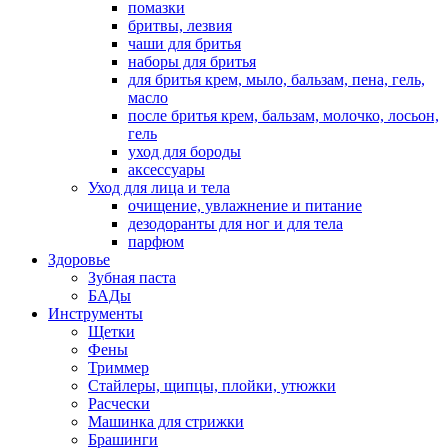
помазки
бритвы, лезвия
чаши для бритья
наборы для бритья
для бритья крем, мыло, бальзам, пена, гель,
масло
после бритья крем, бальзам, молочко, лосьон,
гель
уход для бороды
аксессуары
Уход для лица и тела
очищение, увлажнение и питание
дезодоранты для ног и для тела
парфюм
Здоровье
Зубная паста
БАДы
Инструменты
Щетки
Фены
Триммер
Стайлеры, щипцы, плойки, утюжки
Расчески
Машинка для стрижки
Брашинги