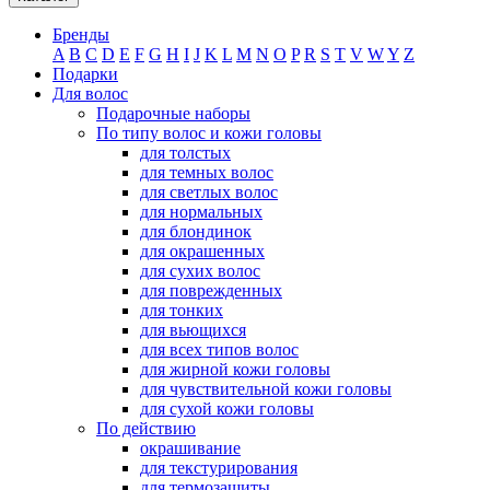
Бренды
A
B
C
D
E
F
G
H
I
J
K
L
M
N
O
P
R
S
T
V
W
Y
Z
Подарки
Для волос
Подарочные наборы
По типу волос и кожи головы
для толстых
для темных волос
для светлых волос
для нормальных
для блондинок
для окрашенных
для сухих волос
для поврежденных
для тонких
для вьющихся
для всех типов волос
для жирной кожи головы
для чувствительной кожи головы
для сухой кожи головы
По действию
окрашивание
для текстурирования
для термозащиты