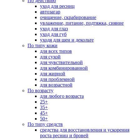
По действию
уход для ресниц
автозагар
очищение, скрабирование
увлажение, питание, подтяжка, сияние
уход для глаз
уход для губ
уходя для шеи и декольте
По типу кожи
для всех типов
для сухой
для чувствительной
для комбинированной
для жирной
для проблемной
для возрастной
По возрасту
для любого возраста
25+
35+
45+
50+
По типу средств
средства для восстановления и ускорения
роста ресниц и бровей