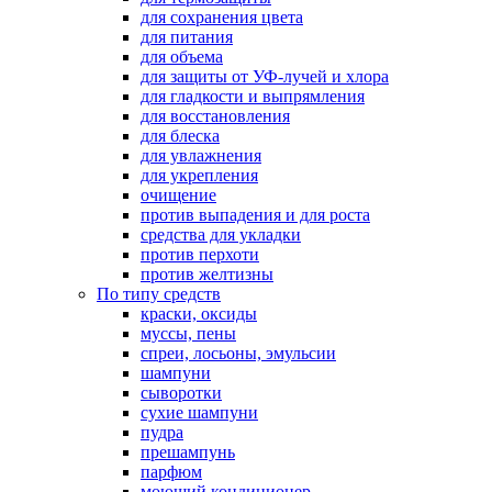
для сохранения цвета
для питания
для объема
для защиты от УФ-лучей и хлора
для гладкости и выпрямления
для восстановления
для блеска
для увлажнения
для укрепления
очищение
против выпадения и для роста
средства для укладки
против перхоти
против желтизны
По типу средств
краски, оксиды
муссы, пены
спреи, лосьоны, эмульсии
шампуни
сыворотки
сухие шампуни
пудра
прешампунь
парфюм
моющий кондиционер