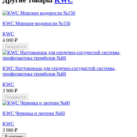
Другие товары
KWC
KWC Морские водоросли №150
KWC
4 000 ₽
Ожидается
KWC Наттокиназа для сердечно-сосудистой системы,
профилактика тромбозов №60
KWC
3 900 ₽
Ожидается
KWC Черника и лютеин №60
KWC
3 980 ₽
В корзину