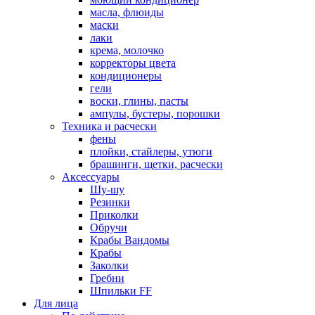
масла, флюиды
маски
лаки
крема, молочко
корректоры цвета
кондиционеры
гели
воски, глины, пасты
ампулы, бустеры, порошки
Техника и расчески
фены
плойки, стайлеры, утюги
брашинги, щетки, расчески
Аксессуары
Шу-шу
Резинки
Приколки
Обручи
Крабы Вандомы
Крабы
Заколки
Гребни
Шпильки FF
Для лица