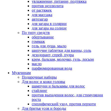
увлажнение, питание, подтяжка
против целлюлита
от растяжек
для массажа
автозагар
для загара в солярии
для загара на солнце
По типу средств
обертывание
гоммаж
гель для душа, мыло
шипучие таблетки для ванны, соль
дезодорант, спрей, пудра
крем, бальзам, молочко, гель, лосьон
масло
парфюмированная вода
Мужчинам
Подарочные наборы
Для волос и кожи головы
шампуни и бальзамы для волос
стайлинг
против выпадения волос, для стимуляции
роста
специфический уход, против перхоти
Для бритья усов и бороды