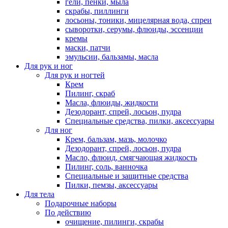
гели, пенки, мыла
скрабы, пиллинги
лосьоны, тоники, мицелярная вода, спреи
сыворотки, серумы, флюиды, эссенции
кремы
маски, патчи
эмульсии, бальзамы, масла
Для рук и ног
Для рук и ногтей
Крем
Пилинг, скраб
Масла, флюиды, жидкости
Дезодорант, спрей, лосьон, пудра
Специальные средства, пилки, аксессуары
Для ног
Крем, бальзам, мазь, молочко
Дезодорант, спрей, лосьон, пудра
Масло, флюид, смягчающая жидкость
Пилинг, соль, ванночка
Специальные и защитные средства
Пилки, пемзы, аксессуары
Для тела
Подарочные наборы
По действию
очищение, пилинги, скрабы