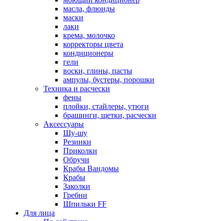
масла, флюиды
маски
лаки
крема, молочко
корректоры цвета
кондиционеры
гели
воски, глины, пасты
ампулы, бустеры, порошки
Техника и расчески
фены
плойки, стайлеры, утюги
брашинги, щетки, расчески
Аксессуары
Шу-шу
Резинки
Приколки
Обручи
Крабы Вандомы
Крабы
Заколки
Гребни
Шпильки FF
Для лица