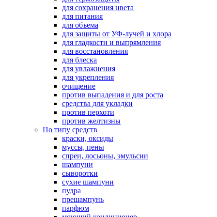
для сохранения цвета
для питания
для объема
для защиты от УФ-лучей и хлора
для гладкости и выпрямления
для восстановления
для блеска
для увлажнения
для укрепления
очищение
против выпадения и для роста
средства для укладки
против перхоти
против желтизны
По типу средств
краски, оксиды
муссы, пены
спреи, лосьоны, эмульсии
шампуни
сыворотки
сухие шампуни
пудра
прешампунь
парфюм
моющий кондиционер