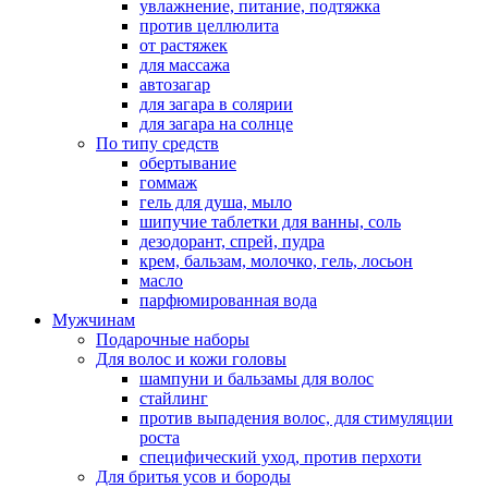
увлажнение, питание, подтяжка
против целлюлита
от растяжек
для массажа
автозагар
для загара в солярии
для загара на солнце
По типу средств
обертывание
гоммаж
гель для душа, мыло
шипучие таблетки для ванны, соль
дезодорант, спрей, пудра
крем, бальзам, молочко, гель, лосьон
масло
парфюмированная вода
Мужчинам
Подарочные наборы
Для волос и кожи головы
шампуни и бальзамы для волос
стайлинг
против выпадения волос, для стимуляции
роста
специфический уход, против перхоти
Для бритья усов и бороды