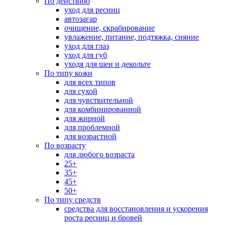
По действию
уход для ресниц
автозагар
очищение, скрабирование
увлажение, питание, подтяжка, сияние
уход для глаз
уход для губ
уходя для шеи и декольте
По типу кожи
для всех типов
для сухой
для чувствительной
для комбинированной
для жирной
для проблемной
для возрастной
По возрасту
для любого возраста
25+
35+
45+
50+
По типу средств
средства для восстановления и ускорения
роста ресниц и бровей