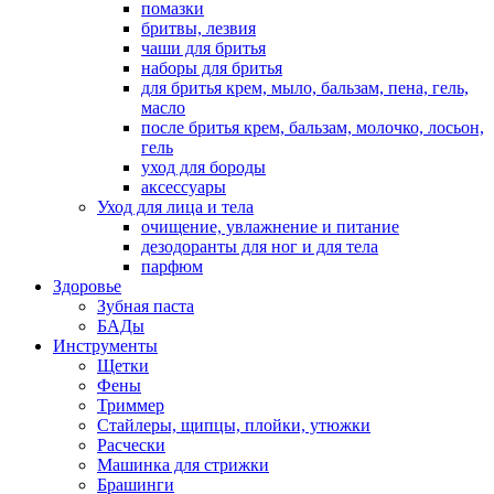
помазки
бритвы, лезвия
чаши для бритья
наборы для бритья
для бритья крем, мыло, бальзам, пена, гель,
масло
после бритья крем, бальзам, молочко, лосьон,
гель
уход для бороды
аксессуары
Уход для лица и тела
очищение, увлажнение и питание
дезодоранты для ног и для тела
парфюм
Здоровье
Зубная паста
БАДы
Инструменты
Щетки
Фены
Триммер
Стайлеры, щипцы, плойки, утюжки
Расчески
Машинка для стрижки
Брашинги