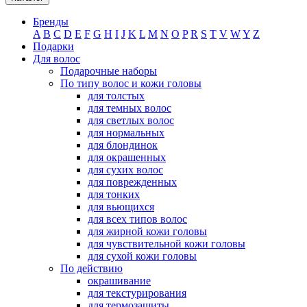
Бренды
A
B
C
D
E
F
G
H
I
J
K
L
M
N
O
P
R
S
T
V
W
Y
Z
Подарки
Для волос
Подарочные наборы
По типу волос и кожи головы
для толстых
для темных волос
для светлых волос
для нормальных
для блондинок
для окрашенных
для сухих волос
для поврежденных
для тонких
для вьющихся
для всех типов волос
для жирной кожи головы
для чувствительной кожи головы
для сухой кожи головы
По действию
окрашивание
для текстурирования
для термозащиты