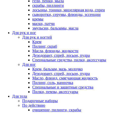
гели, пенки, мыла
скрабы, пиллинги
лосьоны, тоники, мицелярная вода, спреи
сыворотки, серумы, флюиды, эссенции
кремы
маски, патчи
эмульсии, бальзамы, масла
Для рук и ног
Для рук и ногтей
Крем
Пилинг, скраб
Масла, флюиды, жидкости
Дезодорант, спрей, лосьон, пудра
Специальные средства, пилки, аксессуары
Для ног
Крем, бальзам, мазь, молочко
Дезодорант, спрей, лосьон, пудра
Масло, флюид, смягчающая жидкость
Пилинг, соль, ванночка
Специальные и защитные средства
Пилки, пемзы, аксессуары
Для тела
Подарочные наборы
По действию
очищение, пилинги, скрабы