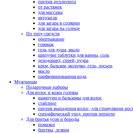
против целлюлита
от растяжек
для массажа
автозагар
для загара в солярии
для загара на солнце
По типу средств
обертывание
гоммаж
гель для душа, мыло
шипучие таблетки для ванны, соль
дезодорант, спрей, пудра
крем, бальзам, молочко, гель, лосьон
масло
парфюмированная вода
Мужчинам
Подарочные наборы
Для волос и кожи головы
шампуни и бальзамы для волос
стайлинг
против выпадения волос, для стимуляции рос
специфический уход, против перхоти
Для бритья усов и бороды
помазки
бритвы, лезвия