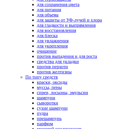
для сохранения цвета
для питания
для объема
для защиты от УФ-лучей и хлора
для гладкости и выпрямления
для восстановления
для блеска
для увлажнения
для укрепления
очищение
против выпадения и для роста
средства для укладки
против перхоти
против желтизны
По типу средств
краски, оксиды
муссы, пены
спреи, лосьоны, эмульсии
шампуни
сыворотки
сухие шампуни
пудра
прешампунь
парфюм
моющий кондиционер