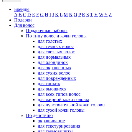
Бренды
A
B
C
D
E
F
G
H
I
J
K
L
M
N
O
P
R
S
T
V
W
Y
Z
Подарки
Для волос
Подарочные наборы
По типу волос и кожи головы
для толстых
для темных волос
для светлых волос
для нормальных
для блондинок
для окрашенных
для сухих волос
для поврежденных
для тонких
для вьющихся
для всех типов волос
для жирной кожи головы
для чувствительной кожи головы
для сухой кожи головы
По действию
окрашивание
для текстурирования
для термозащиты