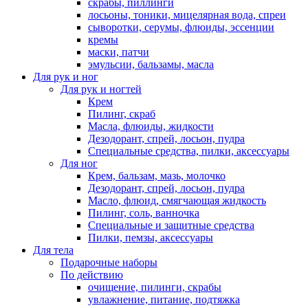
скрабы, пиллинги
лосьоны, тоники, мицелярная вода, спреи
сыворотки, серумы, флюиды, эссенции
кремы
маски, патчи
эмульсии, бальзамы, масла
Для рук и ног
Для рук и ногтей
Крем
Пилинг, скраб
Масла, флюиды, жидкости
Дезодорант, спрей, лосьон, пудра
Специальные средства, пилки, аксессуары
Для ног
Крем, бальзам, мазь, молочко
Дезодорант, спрей, лосьон, пудра
Масло, флюид, смягчающая жидкость
Пилинг, соль, ванночка
Специальные и защитные средства
Пилки, пемзы, аксессуары
Для тела
Подарочные наборы
По действию
очищение, пилинги, скрабы
увлажнение, питание, подтяжка