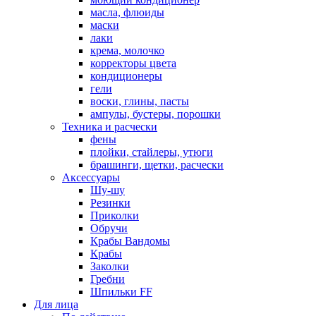
масла, флюиды
маски
лаки
крема, молочко
корректоры цвета
кондиционеры
гели
воски, глины, пасты
ампулы, бустеры, порошки
Техника и расчески
фены
плойки, стайлеры, утюги
брашинги, щетки, расчески
Аксессуары
Шу-шу
Резинки
Приколки
Обручи
Крабы Вандомы
Крабы
Заколки
Гребни
Шпильки FF
Для лица