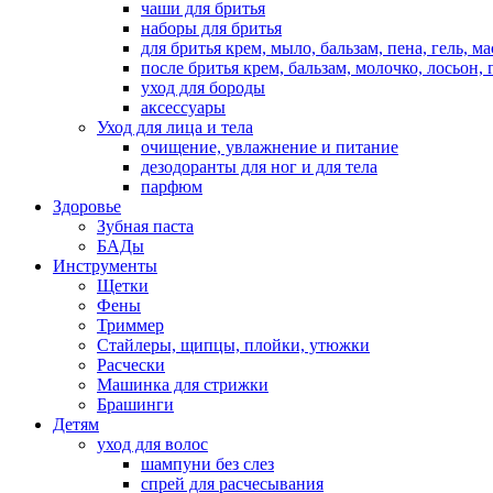
чаши для бритья
наборы для бритья
для бритья крем, мыло, бальзам, пена, гель, м
после бритья крем, бальзам, молочко, лосьон, 
уход для бороды
аксессуары
Уход для лица и тела
очищение, увлажнение и питание
дезодоранты для ног и для тела
парфюм
Здоровье
Зубная паста
БАДы
Инструменты
Щетки
Фены
Триммер
Стайлеры, щипцы, плойки, утюжки
Расчески
Машинка для стрижки
Брашинги
Детям
уход для волос
шампуни без слез
спрей для расчесывания