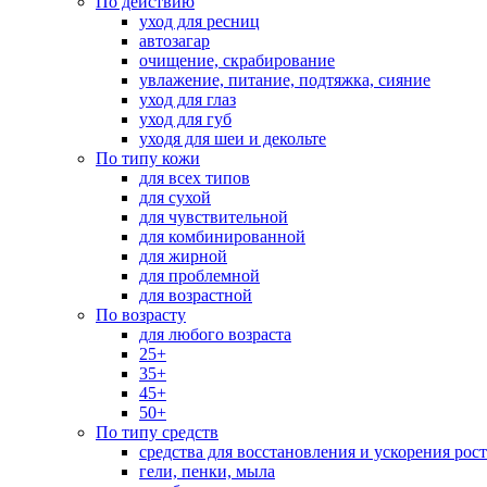
По действию
уход для ресниц
автозагар
очищение, скрабирование
увлажение, питание, подтяжка, сияние
уход для глаз
уход для губ
уходя для шеи и декольте
По типу кожи
для всех типов
для сухой
для чувствительной
для комбинированной
для жирной
для проблемной
для возрастной
По возрасту
для любого возраста
25+
35+
45+
50+
По типу средств
средства для восстановления и ускорения рос
гели, пенки, мыла