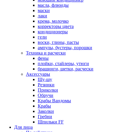
масла, флюиды
маски
лаки
крема, молочко
корректоры цвета
кондиционеры
гели
воски, глины, пасты
ампулы, бустеры, порошки
Техника и расчески
фены
плойки, стайлеры, утюги
брашинги, щетки, расчески
Аксессуары
Шу-шу
Резинки
Приколки
Обручи
Крабы Вандомы
Крабы
Заколки
Гребни
Шпильки FF
Для лица