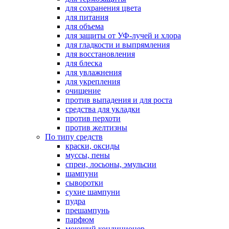
для сохранения цвета
для питания
для объема
для защиты от УФ-лучей и хлора
для гладкости и выпрямления
для восстановления
для блеска
для увлажнения
для укрепления
очищение
против выпадения и для роста
средства для укладки
против перхоти
против желтизны
По типу средств
краски, оксиды
муссы, пены
спреи, лосьоны, эмульсии
шампуни
сыворотки
сухие шампуни
пудра
прешампунь
парфюм
моющий кондиционер