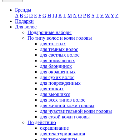
Бренды
A
B
C
D
E
F
G
H
I
J
K
L
M
N
O
P
R
S
T
V
W
Y
Z
Подарки
Для волос
Подарочные наборы
По типу волос и кожи головы
для толстых
для темных волос
для светлых волос
для нормальных
для блондинок
для окрашенных
для сухих волос
для поврежденных
для тонких
для вьющихся
для всех типов волос
для жирной кожи головы
для чувствительной кожи головы
для сухой кожи головы
По действию
окрашивание
для текстурирования
для термозащиты