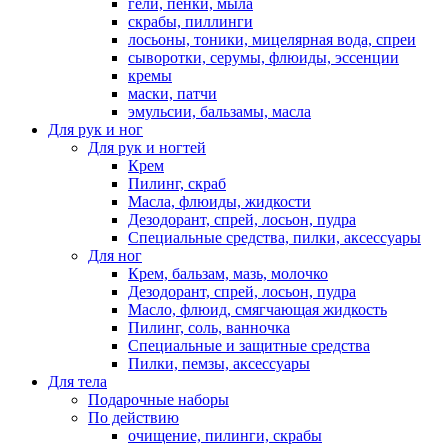
гели, пенки, мыла
скрабы, пиллинги
лосьоны, тоники, мицелярная вода, спреи
сыворотки, серумы, флюиды, эссенции
кремы
маски, патчи
эмульсии, бальзамы, масла
Для рук и ног
Для рук и ногтей
Крем
Пилинг, скраб
Масла, флюиды, жидкости
Дезодорант, спрей, лосьон, пудра
Специальные средства, пилки, аксессуары
Для ног
Крем, бальзам, мазь, молочко
Дезодорант, спрей, лосьон, пудра
Масло, флюид, смягчающая жидкость
Пилинг, соль, ванночка
Специальные и защитные средства
Пилки, пемзы, аксессуары
Для тела
Подарочные наборы
По действию
очищение, пилинги, скрабы