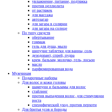
увлажнение, питание, подтяжка
против целлюлита
от растяжек
для массажа
автозагар
для загара в солярии
для загара на солнце
По типу средств
обертывание
гоммаж
гель для душа, мыло
шипучие таблетки для ванны, соль
дезодорант, спрей, пудра
крем, бальзам, молочко, гель, лосьон
масло
парфюмированная вода
Мужчинам
Подарочные наборы
Для волос и кожи головы
шампуни и бальзамы для волос
стайлинг
против выпадения волос, для стимуляции
роста
специфический уход, против перхоти
Для бритья усов и бороды