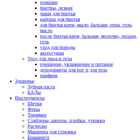
помазки
бритвы, лезвия
чаши для бритья
наборы для бритья
для бритья крем, мыло, бальзам, пена, гель,
масло
после бритья крем, бальзам, молочко, лосьон,
гель
уход для бороды
аксессуары
Уход для лица и тела
очищение, увлажнение и питание
дезодоранты для ног и для тела
парфюм
Здоровье
Зубная паста
БАДы
Инструменты
Щетки
Фены
Триммер
Стайлеры, щипцы, плойки, утюжки
Расчески
Машинка для стрижки
Брашинги