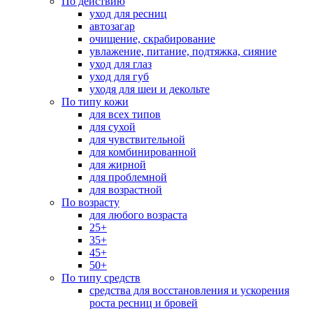
По действию
уход для ресниц
автозагар
очищение, скрабирование
увлажение, питание, подтяжка, сияние
уход для глаз
уход для губ
уходя для шеи и декольте
По типу кожи
для всех типов
для сухой
для чувствительной
для комбинированной
для жирной
для проблемной
для возрастной
По возрасту
для любого возраста
25+
35+
45+
50+
По типу средств
средства для восстановления и ускорения
роста ресниц и бровей