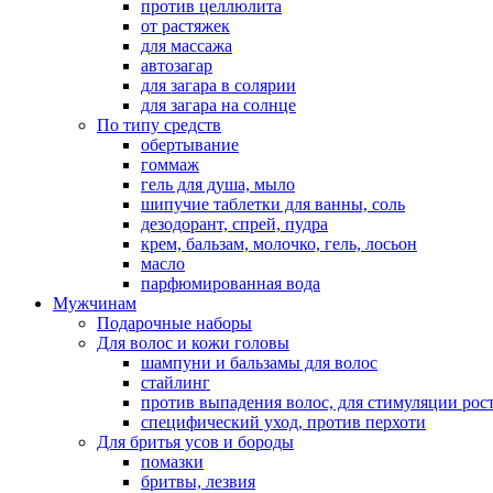
против целлюлита
от растяжек
для массажа
автозагар
для загара в солярии
для загара на солнце
По типу средств
обертывание
гоммаж
гель для душа, мыло
шипучие таблетки для ванны, соль
дезодорант, спрей, пудра
крем, бальзам, молочко, гель, лосьон
масло
парфюмированная вода
Мужчинам
Подарочные наборы
Для волос и кожи головы
шампуни и бальзамы для волос
стайлинг
против выпадения волос, для стимуляции рос
специфический уход, против перхоти
Для бритья усов и бороды
помазки
бритвы, лезвия