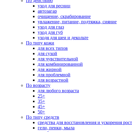
По действию
уход для ресниц
автозагар
очищение, скрабирование
увлажение, питание, подтяжка, сияние
уход для глаз
уход для губ
уходя для шеи и декольте
По типу кожи
для всех типов
для сухой
для чувствительной
для комбинированной
для жирной
для проблемной
для возрастной
По возрасту
для любого возраста
25+
35+
45+
50+
По типу средств
средства для восстановления и ускорения рос
гели, пенки, мыла