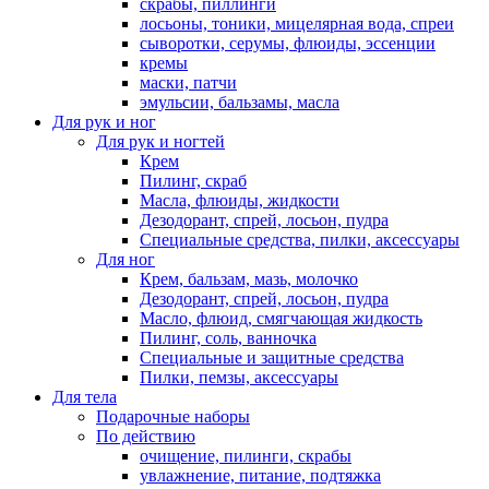
скрабы, пиллинги
лосьоны, тоники, мицелярная вода, спреи
сыворотки, серумы, флюиды, эссенции
кремы
маски, патчи
эмульсии, бальзамы, масла
Для рук и ног
Для рук и ногтей
Крем
Пилинг, скраб
Масла, флюиды, жидкости
Дезодорант, спрей, лосьон, пудра
Специальные средства, пилки, аксессуары
Для ног
Крем, бальзам, мазь, молочко
Дезодорант, спрей, лосьон, пудра
Масло, флюид, смягчающая жидкость
Пилинг, соль, ванночка
Специальные и защитные средства
Пилки, пемзы, аксессуары
Для тела
Подарочные наборы
По действию
очищение, пилинги, скрабы
увлажнение, питание, подтяжка