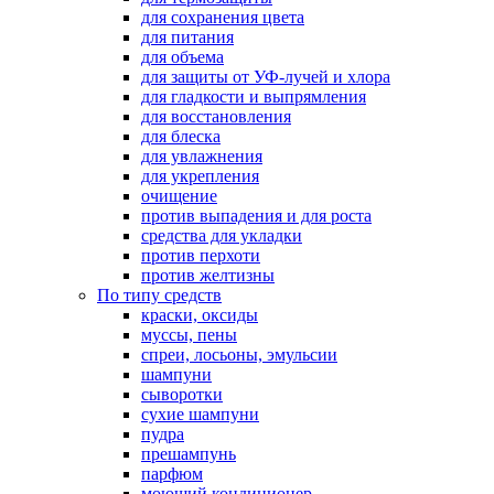
для сохранения цвета
для питания
для объема
для защиты от УФ-лучей и хлора
для гладкости и выпрямления
для восстановления
для блеска
для увлажнения
для укрепления
очищение
против выпадения и для роста
средства для укладки
против перхоти
против желтизны
По типу средств
краски, оксиды
муссы, пены
спреи, лосьоны, эмульсии
шампуни
сыворотки
сухие шампуни
пудра
прешампунь
парфюм
моющий кондиционер