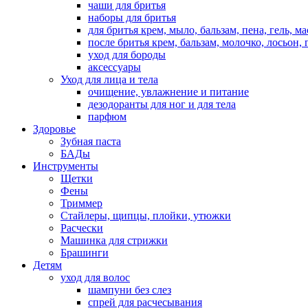
чаши для бритья
наборы для бритья
для бритья крем, мыло, бальзам, пена, гель, м
после бритья крем, бальзам, молочко, лосьон, 
уход для бороды
аксессуары
Уход для лица и тела
очищение, увлажнение и питание
дезодоранты для ног и для тела
парфюм
Здоровье
Зубная паста
БАДы
Инструменты
Щетки
Фены
Триммер
Стайлеры, щипцы, плойки, утюжки
Расчески
Машинка для стрижки
Брашинги
Детям
уход для волос
шампуни без слез
спрей для расчесывания