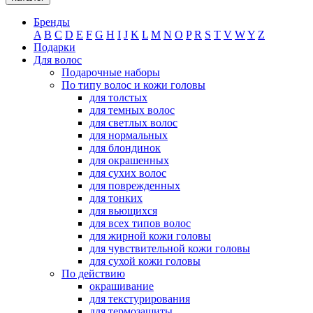
Бренды
A
B
C
D
E
F
G
H
I
J
K
L
M
N
O
P
R
S
T
V
W
Y
Z
Подарки
Для волос
Подарочные наборы
По типу волос и кожи головы
для толстых
для темных волос
для светлых волос
для нормальных
для блондинок
для окрашенных
для сухих волос
для поврежденных
для тонких
для вьющихся
для всех типов волос
для жирной кожи головы
для чувствительной кожи головы
для сухой кожи головы
По действию
окрашивание
для текстурирования
для термозащиты