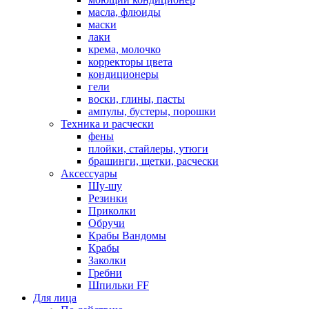
масла, флюиды
маски
лаки
крема, молочко
корректоры цвета
кондиционеры
гели
воски, глины, пасты
ампулы, бустеры, порошки
Техника и расчески
фены
плойки, стайлеры, утюги
брашинги, щетки, расчески
Аксессуары
Шу-шу
Резинки
Приколки
Обручи
Крабы Вандомы
Крабы
Заколки
Гребни
Шпильки FF
Для лица