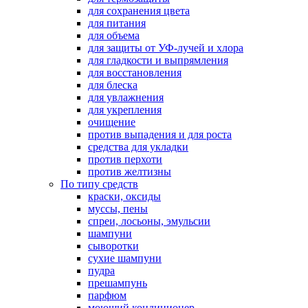
для сохранения цвета
для питания
для объема
для защиты от УФ-лучей и хлора
для гладкости и выпрямления
для восстановления
для блеска
для увлажнения
для укрепления
очищение
против выпадения и для роста
средства для укладки
против перхоти
против желтизны
По типу средств
краски, оксиды
муссы, пены
спреи, лосьоны, эмульсии
шампуни
сыворотки
сухие шампуни
пудра
прешампунь
парфюм
моющий кондиционер