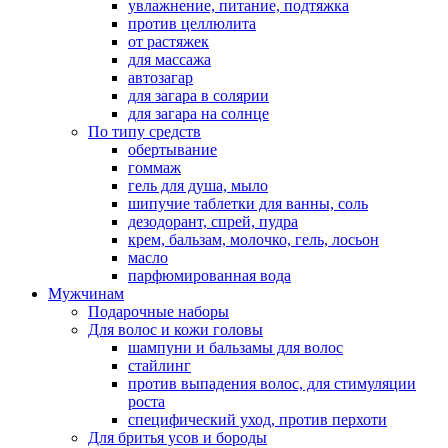
увлажнение, питание, подтяжка
против целлюлита
от растяжек
для массажа
автозагар
для загара в солярии
для загара на солнце
По типу средств
обертывание
гоммаж
гель для душа, мыло
шипучие таблетки для ванны, соль
дезодорант, спрей, пудра
крем, бальзам, молочко, гель, лосьон
масло
парфюмированная вода
Мужчинам
Подарочные наборы
Для волос и кожи головы
шампуни и бальзамы для волос
стайлинг
против выпадения волос, для стимуляции
роста
специфический уход, против перхоти
Для бритья усов и бороды