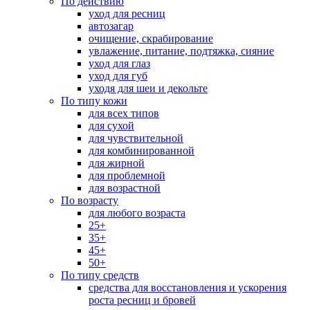
По действию
уход для ресниц
автозагар
очищение, скрабирование
увлажение, питание, подтяжка, сияние
уход для глаз
уход для губ
уходя для шеи и декольте
По типу кожи
для всех типов
для сухой
для чувствительной
для комбинированной
для жирной
для проблемной
для возрастной
По возрасту
для любого возраста
25+
35+
45+
50+
По типу средств
средства для восстановления и ускорения
роста ресниц и бровей