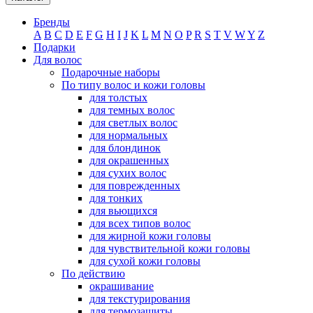
Бренды
A
B
C
D
E
F
G
H
I
J
K
L
M
N
O
P
R
S
T
V
W
Y
Z
Подарки
Для волос
Подарочные наборы
По типу волос и кожи головы
для толстых
для темных волос
для светлых волос
для нормальных
для блондинок
для окрашенных
для сухих волос
для поврежденных
для тонких
для вьющихся
для всех типов волос
для жирной кожи головы
для чувствительной кожи головы
для сухой кожи головы
По действию
окрашивание
для текстурирования
для термозащиты