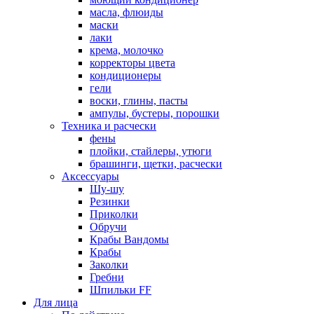
масла, флюиды
маски
лаки
крема, молочко
корректоры цвета
кондиционеры
гели
воски, глины, пасты
ампулы, бустеры, порошки
Техника и расчески
фены
плойки, стайлеры, утюги
брашинги, щетки, расчески
Аксессуары
Шу-шу
Резинки
Приколки
Обручи
Крабы Вандомы
Крабы
Заколки
Гребни
Шпильки FF
Для лица