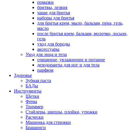
помазки
бритвы, лезвия
чаши для бритья
наборы для бритья
для бритья крем, мыло, бальзам, пена, гель,
масло
после бритья крем, бальзам, молочко, лосьон,
гель
уход для бороды
аксессуары
Уход для лица и тела
очищение, увлажнение и питание
дезодоранты для ног и для тела
парфюм
Здоровье
Зубная паста
БАДы
Инструменты
Щетки
Фены
Триммер
Стайлеры, щипцы, плойки, утюжки
Расчески
Машинка для стрижки
Брашинги