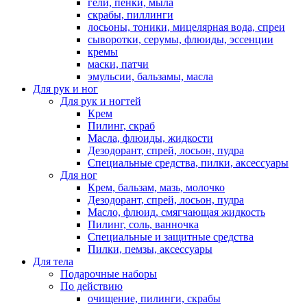
гели, пенки, мыла
скрабы, пиллинги
лосьоны, тоники, мицелярная вода, спреи
сыворотки, серумы, флюиды, эссенции
кремы
маски, патчи
эмульсии, бальзамы, масла
Для рук и ног
Для рук и ногтей
Крем
Пилинг, скраб
Масла, флюиды, жидкости
Дезодорант, спрей, лосьон, пудра
Специальные средства, пилки, аксессуары
Для ног
Крем, бальзам, мазь, молочко
Дезодорант, спрей, лосьон, пудра
Масло, флюид, смягчающая жидкость
Пилинг, соль, ванночка
Специальные и защитные средства
Пилки, пемзы, аксессуары
Для тела
Подарочные наборы
По действию
очищение, пилинги, скрабы