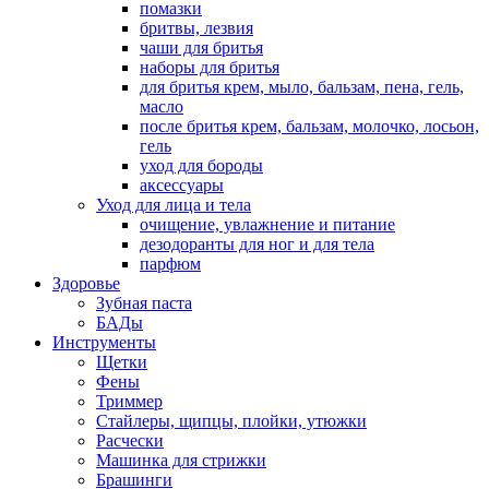
помазки
бритвы, лезвия
чаши для бритья
наборы для бритья
для бритья крем, мыло, бальзам, пена, гель,
масло
после бритья крем, бальзам, молочко, лосьон,
гель
уход для бороды
аксессуары
Уход для лица и тела
очищение, увлажнение и питание
дезодоранты для ног и для тела
парфюм
Здоровье
Зубная паста
БАДы
Инструменты
Щетки
Фены
Триммер
Стайлеры, щипцы, плойки, утюжки
Расчески
Машинка для стрижки
Брашинги