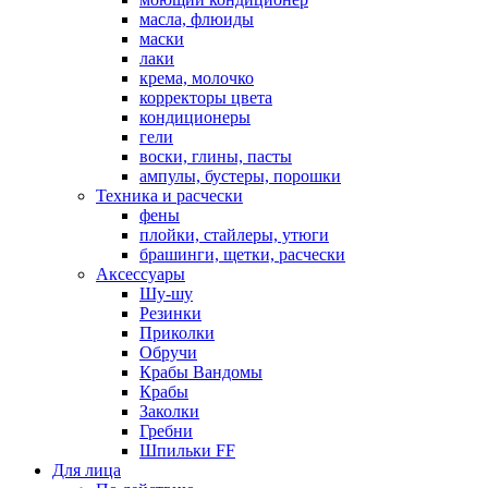
масла, флюиды
маски
лаки
крема, молочко
корректоры цвета
кондиционеры
гели
воски, глины, пасты
ампулы, бустеры, порошки
Техника и расчески
фены
плойки, стайлеры, утюги
брашинги, щетки, расчески
Аксессуары
Шу-шу
Резинки
Приколки
Обручи
Крабы Вандомы
Крабы
Заколки
Гребни
Шпильки FF
Для лица