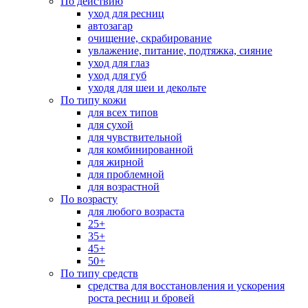
По действию
уход для ресниц
автозагар
очищение, скрабирование
увлажение, питание, подтяжка, сияние
уход для глаз
уход для губ
уходя для шеи и декольте
По типу кожи
для всех типов
для сухой
для чувствительной
для комбинированной
для жирной
для проблемной
для возрастной
По возрасту
для любого возраста
25+
35+
45+
50+
По типу средств
средства для восстановления и ускорения
роста ресниц и бровей