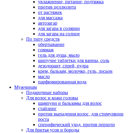
увлажнение, питание, подтяжка
против целлюлита
от растяжек
для массажа
автозагар
для загара в солярии
для загара на солнце
По типу средств
обертывание
гоммаж
гель для душа, мыло
шипучие таблетки для ванны, соль
дезодорант, спрей, пудра
крем, бальзам, молочко, гель, лосьон
масло
парфюмированная вода
Мужчинам
Подарочные наборы
Для волос и кожи головы
шампуни и бальзамы для волос
стайлинг
против выпадения волос, для стимуляции
роста
специфический уход, против перхоти
Для бритья усов и бороды