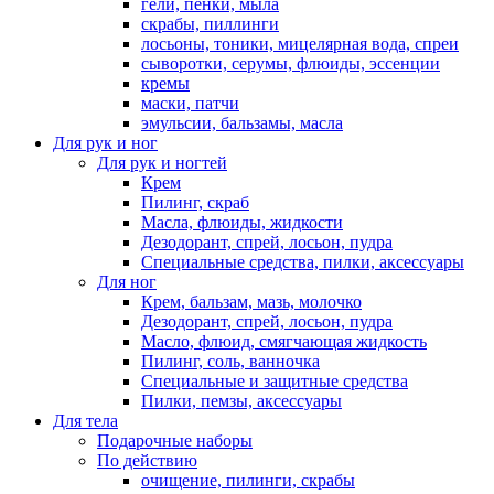
гели, пенки, мыла
скрабы, пиллинги
лосьоны, тоники, мицелярная вода, спреи
сыворотки, серумы, флюиды, эссенции
кремы
маски, патчи
эмульсии, бальзамы, масла
Для рук и ног
Для рук и ногтей
Крем
Пилинг, скраб
Масла, флюиды, жидкости
Дезодорант, спрей, лосьон, пудра
Специальные средства, пилки, аксессуары
Для ног
Крем, бальзам, мазь, молочко
Дезодорант, спрей, лосьон, пудра
Масло, флюид, смягчающая жидкость
Пилинг, соль, ванночка
Специальные и защитные средства
Пилки, пемзы, аксессуары
Для тела
Подарочные наборы
По действию
очищение, пилинги, скрабы