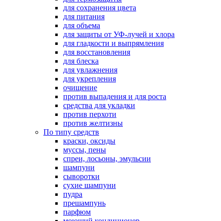
для сохранения цвета
для питания
для объема
для защиты от УФ-лучей и хлора
для гладкости и выпрямления
для восстановления
для блеска
для увлажнения
для укрепления
очищение
против выпадения и для роста
средства для укладки
против перхоти
против желтизны
По типу средств
краски, оксиды
муссы, пены
спреи, лосьоны, эмульсии
шампуни
сыворотки
сухие шампуни
пудра
прешампунь
парфюм
моющий кондиционер