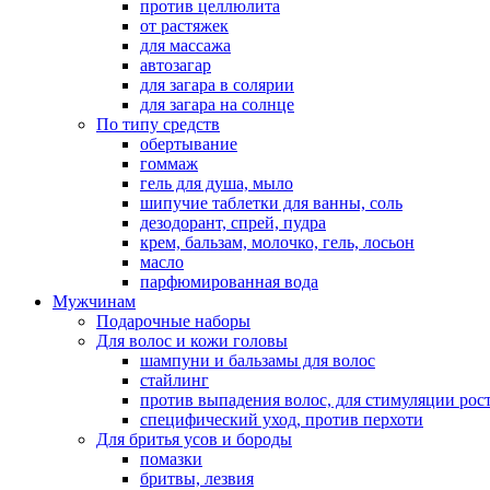
против целлюлита
от растяжек
для массажа
автозагар
для загара в солярии
для загара на солнце
По типу средств
обертывание
гоммаж
гель для душа, мыло
шипучие таблетки для ванны, соль
дезодорант, спрей, пудра
крем, бальзам, молочко, гель, лосьон
масло
парфюмированная вода
Мужчинам
Подарочные наборы
Для волос и кожи головы
шампуни и бальзамы для волос
стайлинг
против выпадения волос, для стимуляции рос
специфический уход, против перхоти
Для бритья усов и бороды
помазки
бритвы, лезвия