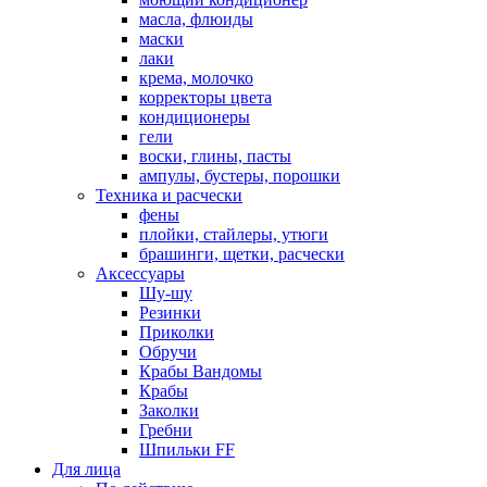
масла, флюиды
маски
лаки
крема, молочко
корректоры цвета
кондиционеры
гели
воски, глины, пасты
ампулы, бустеры, порошки
Техника и расчески
фены
плойки, стайлеры, утюги
брашинги, щетки, расчески
Аксессуары
Шу-шу
Резинки
Приколки
Обручи
Крабы Вандомы
Крабы
Заколки
Гребни
Шпильки FF
Для лица