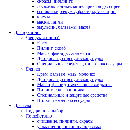
скрабы, пиллинги
лосьоны, тоники, мицелярная вода, спреи
сыворотки, серумы, флюиды, эссенции
кремы
маски, патчи
эмульсии, бальзамы, масла
Для рук и ног
Для рук и ногтей
Крем
Пилинг, скраб
Масла, флюиды, жидкости
Дезодорант, спрей, лосьон, пудра
Специальные средства, пилки, аксессуары
Для ног
Крем, бальзам, мазь, молочко
Дезодорант, спрей, лосьон, пудра
Масло, флюид, смягчающая жидкость
Пилинг, соль, ванночка
Специальные и защитные средства
Пилки, пемзы, аксессуары
Для тела
Подарочные наборы
По действию
очищение, пилинги, скрабы
увлажнение, питание, подтяжка