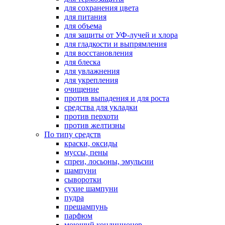
для сохранения цвета
для питания
для объема
для защиты от УФ-лучей и хлора
для гладкости и выпрямления
для восстановления
для блеска
для увлажнения
для укрепления
очищение
против выпадения и для роста
средства для укладки
против перхоти
против желтизны
По типу средств
краски, оксиды
муссы, пены
спреи, лосьоны, эмульсии
шампуни
сыворотки
сухие шампуни
пудра
прешампунь
парфюм
моющий кондиционер