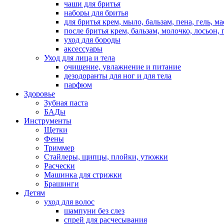
чаши для бритья
наборы для бритья
для бритья крем, мыло, бальзам, пена, гель, м
после бритья крем, бальзам, молочко, лосьон, 
уход для бороды
аксессуары
Уход для лица и тела
очищение, увлажнение и питание
дезодоранты для ног и для тела
парфюм
Здоровье
Зубная паста
БАДы
Инструменты
Щетки
Фены
Триммер
Стайлеры, щипцы, плойки, утюжки
Расчески
Машинка для стрижки
Брашинги
Детям
уход для волос
шампуни без слез
спрей для расчесывания