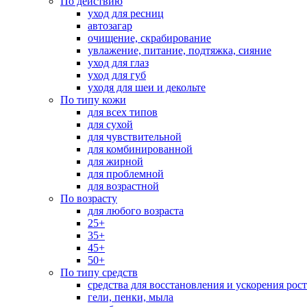
По действию
уход для ресниц
автозагар
очищение, скрабирование
увлажение, питание, подтяжка, сияние
уход для глаз
уход для губ
уходя для шеи и декольте
По типу кожи
для всех типов
для сухой
для чувствительной
для комбинированной
для жирной
для проблемной
для возрастной
По возрасту
для любого возраста
25+
35+
45+
50+
По типу средств
средства для восстановления и ускорения рос
гели, пенки, мыла