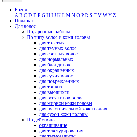
Бренды
A
B
C
D
E
F
G
H
I
J
K
L
M
N
O
P
R
S
T
V
W
Y
Z
Подарки
Для волос
Подарочные наборы
По типу волос и кожи головы
для толстых
для темных волос
для светлых волос
для нормальных
для блондинок
для окрашенных
для сухих волос
для поврежденных
для тонких
для вьющихся
для всех типов волос
для жирной кожи головы
для чувствительной кожи головы
для сухой кожи головы
По действию
окрашивание
для текстурирования
для термозащиты