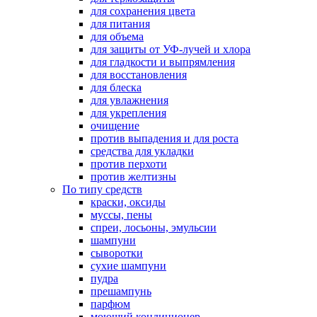
для сохранения цвета
для питания
для объема
для защиты от УФ-лучей и хлора
для гладкости и выпрямления
для восстановления
для блеска
для увлажнения
для укрепления
очищение
против выпадения и для роста
средства для укладки
против перхоти
против желтизны
По типу средств
краски, оксиды
муссы, пены
спреи, лосьоны, эмульсии
шампуни
сыворотки
сухие шампуни
пудра
прешампунь
парфюм
моющий кондиционер