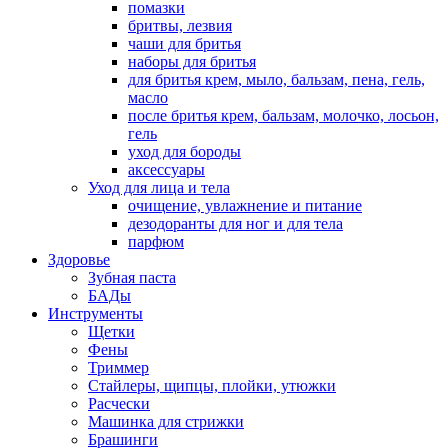
помазки
бритвы, лезвия
чаши для бритья
наборы для бритья
для бритья крем, мыло, бальзам, пена, гель,
масло
после бритья крем, бальзам, молочко, лосьон,
гель
уход для бороды
аксессуары
Уход для лица и тела
очищение, увлажнение и питание
дезодоранты для ног и для тела
парфюм
Здоровье
Зубная паста
БАДы
Инструменты
Щетки
Фены
Триммер
Стайлеры, щипцы, плойки, утюжки
Расчески
Машинка для стрижки
Брашинги