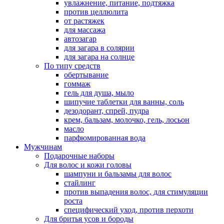
увлажнение, питание, подтяжка
против целлюлита
от растяжек
для массажа
автозагар
для загара в солярии
для загара на солнце
По типу средств
обертывание
гоммаж
гель для душа, мыло
шипучие таблетки для ванны, соль
дезодорант, спрей, пудра
крем, бальзам, молочко, гель, лосьон
масло
парфюмированная вода
Мужчинам
Подарочные наборы
Для волос и кожи головы
шампуни и бальзамы для волос
стайлинг
против выпадения волос, для стимуляции
роста
специфический уход, против перхоти
Для бритья усов и бороды