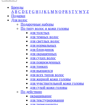
Бренды
A
B
C
D
E
F
G
H
I
J
K
L
M
N
O
P
R
S
T
V
W
Y
Z
Подарки
Для волос
Подарочные наборы
По типу волос и кожи головы
для толстых
для темных волос
для светлых волос
для нормальных
для блондинок
для окрашенных
для сухих волос
для поврежденных
для тонких
для вьющихся
для всех типов волос
для жирной кожи головы
для чувствительной кожи головы
для сухой кожи головы
По действию
окрашивание
для текстурирования
для термозащиты