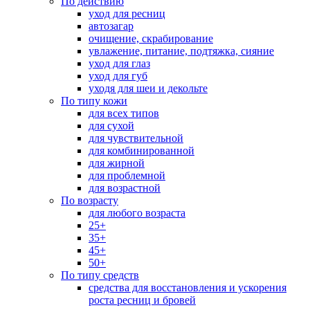
По действию
уход для ресниц
автозагар
очищение, скрабирование
увлажение, питание, подтяжка, сияние
уход для глаз
уход для губ
уходя для шеи и декольте
По типу кожи
для всех типов
для сухой
для чувствительной
для комбинированной
для жирной
для проблемной
для возрастной
По возрасту
для любого возраста
25+
35+
45+
50+
По типу средств
средства для восстановления и ускорения
роста ресниц и бровей