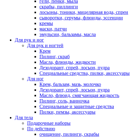
гели, пенки, мыла
скрабы, пиллинги
лосьоны, тоники, мицелярная вода, спреи
сыворотки, серумы, флюиды, эссенции
кремы
маски, патчи
эмульсии, бальзамы, масла
Для рук и ног
Для рук и ногтей
Крем
Пилинг, скраб
Масла, флюиды, жидкости
Дезодорант, спрей, лосьон, пудра
Специальные средства, пилки, аксессуары
Для ног
Крем, бальзам, мазь, молочко
Дезодорант, спрей, лосьон, пудра
Масло, флюид, смягчающая жидкость
Пилинг, соль, ванночка
Специальные и защитные средства
Пилки, пемзы, аксессуары
Для тела
Подарочные наборы
По действию
очищение, пилинги, скрабы