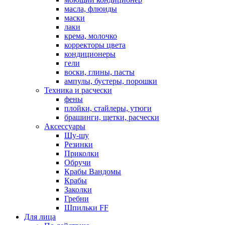
масла, флюиды
маски
лаки
крема, молочко
корректоры цвета
кондиционеры
гели
воски, глины, пасты
ампулы, бустеры, порошки
Техника и расчески
фены
плойки, стайлеры, утюги
брашинги, щетки, расчески
Аксессуары
Шу-шу
Резинки
Приколки
Обручи
Крабы Вандомы
Крабы
Заколки
Гребни
Шпильки FF
Для лица