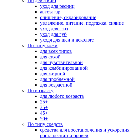
По действию
уход для ресниц
автозагар
очищение, скрабирование
увлажение, питание, подтяжка, сияние
уход для глаз
уход для губ
уходя для шеи и декольте
По типу кожи
для всех типов
для сухой
для чувствительной
для комбинированной
для жирной
для проблемной
для возрастной
По возрасту
для любого возраста
25+
35+
45+
50+
По типу средств
средства для восстановления и ускорения
роста ресниц и бровей