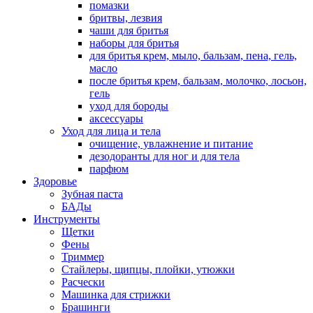
помазки
бритвы, лезвия
чаши для бритья
наборы для бритья
для бритья крем, мыло, бальзам, пена, гель,
масло
после бритья крем, бальзам, молочко, лосьон,
гель
уход для бороды
аксессуары
Уход для лица и тела
очищение, увлажнение и питание
дезодоранты для ног и для тела
парфюм
Здоровье
Зубная паста
БАДы
Инструменты
Щетки
Фены
Триммер
Стайлеры, щипцы, плойки, утюжки
Расчески
Машинка для стрижки
Брашинги