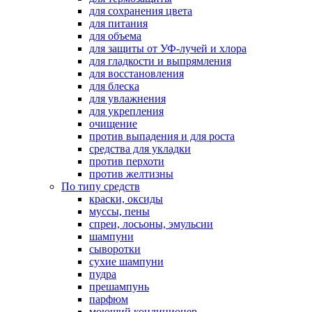
для сохранения цвета
для питания
для объема
для защиты от УФ-лучей и хлора
для гладкости и выпрямления
для восстановления
для блеска
для увлажнения
для укрепления
очищение
против выпадения и для роста
средства для укладки
против перхоти
против желтизны
По типу средств
краски, оксиды
муссы, пены
спреи, лосьоны, эмульсии
шампуни
сыворотки
сухие шампуни
пудра
прешампунь
парфюм
моющий кондиционер