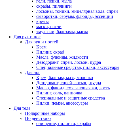
гели, пенки, мыла
скрабы, пиллинги
лосьоны, тоники, мицелярная вода, спреи
сыворотки, серумы, флюиды, эссенции
кремы
маски, патчи
эмульсии, бальзамы, масла
Для рук и ног
Для рук и ногтей
Крем
Пилинг, скраб
Масла, флюиды, жидкости
Дезодорант, спрей, лосьон, пудра
Специальные средства, пилки, аксессуары
Для ног
Крем, бальзам, мазь, молочко
Дезодорант, спрей, лосьон, пудра
Масло, флюид, смягчающая жидкость
Пилинг, соль, ванночка
Специальные и защитные средства
Пилки, пемзы, аксессуары
Для тела
Подарочные наборы
По действию
очищение, пилинги, скрабы