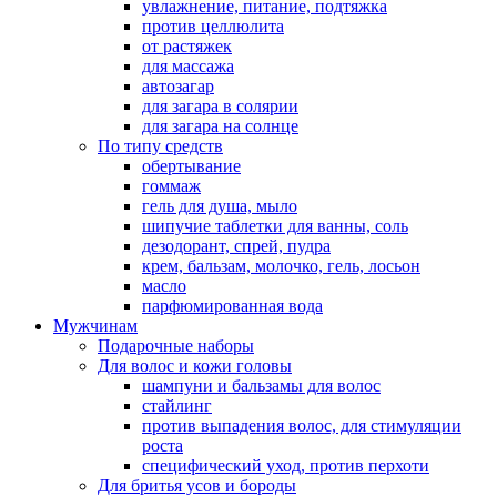
увлажнение, питание, подтяжка
против целлюлита
от растяжек
для массажа
автозагар
для загара в солярии
для загара на солнце
По типу средств
обертывание
гоммаж
гель для душа, мыло
шипучие таблетки для ванны, соль
дезодорант, спрей, пудра
крем, бальзам, молочко, гель, лосьон
масло
парфюмированная вода
Мужчинам
Подарочные наборы
Для волос и кожи головы
шампуни и бальзамы для волос
стайлинг
против выпадения волос, для стимуляции
роста
специфический уход, против перхоти
Для бритья усов и бороды