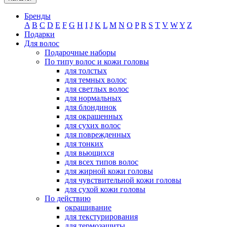
Бренды
A
B
C
D
E
F
G
H
I
J
K
L
M
N
O
P
R
S
T
V
W
Y
Z
Подарки
Для волос
Подарочные наборы
По типу волос и кожи головы
для толстых
для темных волос
для светлых волос
для нормальных
для блондинок
для окрашенных
для сухих волос
для поврежденных
для тонких
для вьющихся
для всех типов волос
для жирной кожи головы
для чувствительной кожи головы
для сухой кожи головы
По действию
окрашивание
для текстурирования
для термозащиты