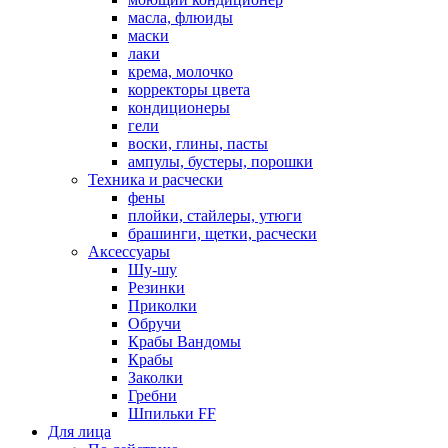
масла, флюиды
маски
лаки
крема, молочко
корректоры цвета
кондиционеры
гели
воски, глины, пасты
ампулы, бустеры, порошки
Техника и расчески
фены
плойки, стайлеры, утюги
брашинги, щетки, расчески
Аксессуары
Шу-шу
Резинки
Приколки
Обручи
Крабы Вандомы
Крабы
Заколки
Гребни
Шпильки FF
Для лица