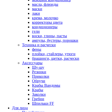
масла, флюиды
маски
лаки
крема, молочко
корректоры цвета
кондиционеры
гели
воски, глины, пасты
ампулы, бустеры, порошки
Техника и расчески
фены
плойки, стайлеры, утюги
брашинги, щетки, расчески
Аксессуары
Шу-шу
Резинки
Приколки
Обручи
Крабы Вандомы
Крабы
Заколки
Гребни
Шпильки FF
Для лица