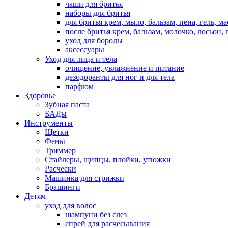
чаши для бритья
наборы для бритья
для бритья крем, мыло, бальзам, пена, гель, м
после бритья крем, бальзам, молочко, лосьон, 
уход для бороды
аксессуары
Уход для лица и тела
очищение, увлажнение и питание
дезодоранты для ног и для тела
парфюм
Здоровье
Зубная паста
БАДы
Инструменты
Щетки
Фены
Триммер
Стайлеры, щипцы, плойки, утюжки
Расчески
Машинка для стрижки
Брашинги
Детям
уход для волос
шампуни без слез
спрей для расчесывания