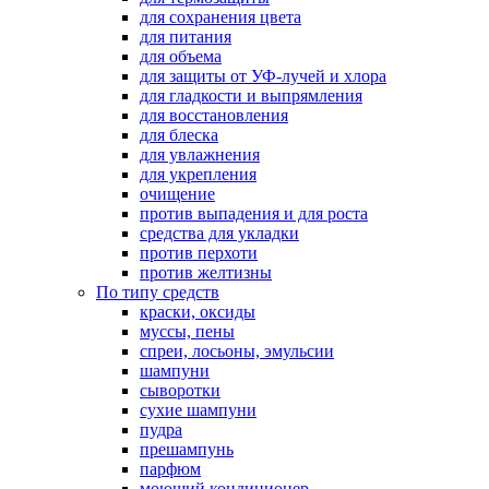
для сохранения цвета
для питания
для объема
для защиты от УФ-лучей и хлора
для гладкости и выпрямления
для восстановления
для блеска
для увлажнения
для укрепления
очищение
против выпадения и для роста
средства для укладки
против перхоти
против желтизны
По типу средств
краски, оксиды
муссы, пены
спреи, лосьоны, эмульсии
шампуни
сыворотки
сухие шампуни
пудра
прешампунь
парфюм
моющий кондиционер