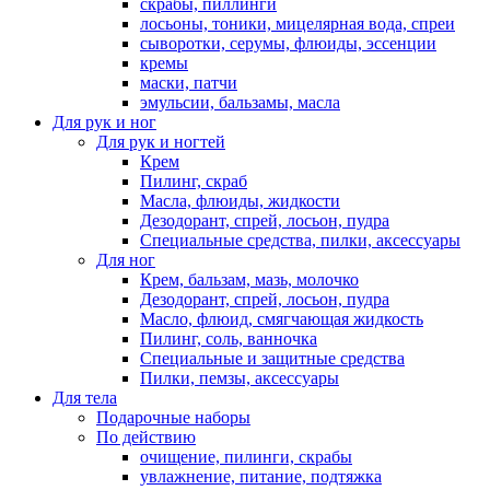
скрабы, пиллинги
лосьоны, тоники, мицелярная вода, спреи
сыворотки, серумы, флюиды, эссенции
кремы
маски, патчи
эмульсии, бальзамы, масла
Для рук и ног
Для рук и ногтей
Крем
Пилинг, скраб
Масла, флюиды, жидкости
Дезодорант, спрей, лосьон, пудра
Специальные средства, пилки, аксессуары
Для ног
Крем, бальзам, мазь, молочко
Дезодорант, спрей, лосьон, пудра
Масло, флюид, смягчающая жидкость
Пилинг, соль, ванночка
Специальные и защитные средства
Пилки, пемзы, аксессуары
Для тела
Подарочные наборы
По действию
очищение, пилинги, скрабы
увлажнение, питание, подтяжка