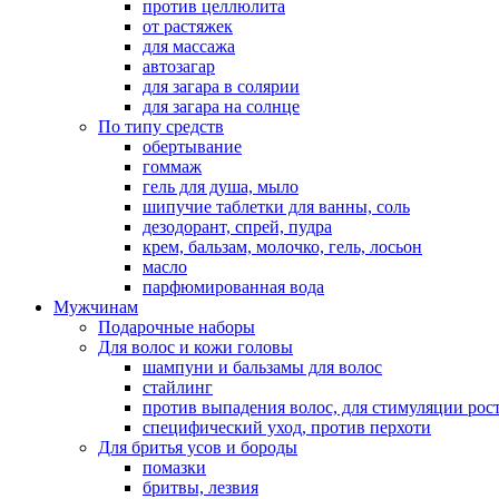
против целлюлита
от растяжек
для массажа
автозагар
для загара в солярии
для загара на солнце
По типу средств
обертывание
гоммаж
гель для душа, мыло
шипучие таблетки для ванны, соль
дезодорант, спрей, пудра
крем, бальзам, молочко, гель, лосьон
масло
парфюмированная вода
Мужчинам
Подарочные наборы
Для волос и кожи головы
шампуни и бальзамы для волос
стайлинг
против выпадения волос, для стимуляции рос
специфический уход, против перхоти
Для бритья усов и бороды
помазки
бритвы, лезвия