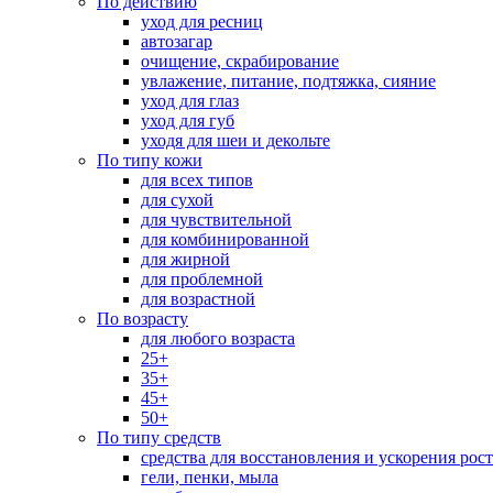
По действию
уход для ресниц
автозагар
очищение, скрабирование
увлажение, питание, подтяжка, сияние
уход для глаз
уход для губ
уходя для шеи и декольте
По типу кожи
для всех типов
для сухой
для чувствительной
для комбинированной
для жирной
для проблемной
для возрастной
По возрасту
для любого возраста
25+
35+
45+
50+
По типу средств
средства для восстановления и ускорения рос
гели, пенки, мыла