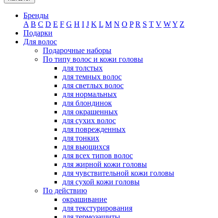
Бренды
A
B
C
D
E
F
G
H
I
J
K
L
M
N
O
P
R
S
T
V
W
Y
Z
Подарки
Для волос
Подарочные наборы
По типу волос и кожи головы
для толстых
для темных волос
для светлых волос
для нормальных
для блондинок
для окрашенных
для сухих волос
для поврежденных
для тонких
для вьющихся
для всех типов волос
для жирной кожи головы
для чувствительной кожи головы
для сухой кожи головы
По действию
окрашивание
для текстурирования
для термозащиты