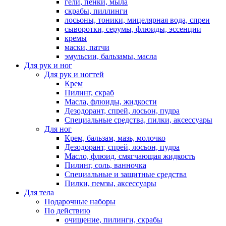
гели, пенки, мыла
скрабы, пиллинги
лосьоны, тоники, мицелярная вода, спреи
сыворотки, серумы, флюиды, эссенции
кремы
маски, патчи
эмульсии, бальзамы, масла
Для рук и ног
Для рук и ногтей
Крем
Пилинг, скраб
Масла, флюиды, жидкости
Дезодорант, спрей, лосьон, пудра
Специальные средства, пилки, аксессуары
Для ног
Крем, бальзам, мазь, молочко
Дезодорант, спрей, лосьон, пудра
Масло, флюид, смягчающая жидкость
Пилинг, соль, ванночка
Специальные и защитные средства
Пилки, пемзы, аксессуары
Для тела
Подарочные наборы
По действию
очищение, пилинги, скрабы