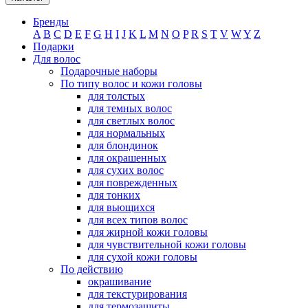
Бренды
A
B
C
D
E
F
G
H
I
J
K
L
M
N
O
P
R
S
T
V
W
Y
Z
Подарки
Для волос
Подарочные наборы
По типу волос и кожи головы
для толстых
для темных волос
для светлых волос
для нормальных
для блондинок
для окрашенных
для сухих волос
для поврежденных
для тонких
для вьющихся
для всех типов волос
для жирной кожи головы
для чувствительной кожи головы
для сухой кожи головы
По действию
окрашивание
для текстурирования
для термозащиты