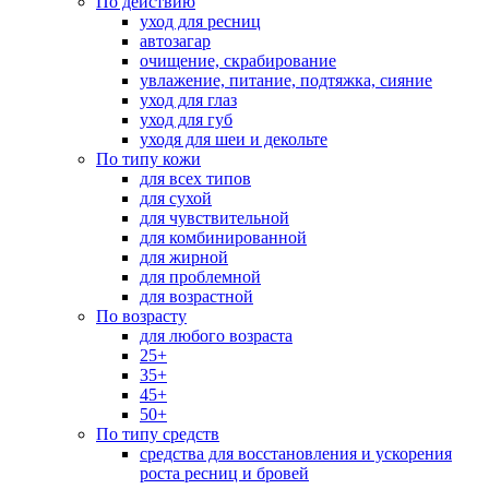
По действию
уход для ресниц
автозагар
очищение, скрабирование
увлажение, питание, подтяжка, сияние
уход для глаз
уход для губ
уходя для шеи и декольте
По типу кожи
для всех типов
для сухой
для чувствительной
для комбинированной
для жирной
для проблемной
для возрастной
По возрасту
для любого возраста
25+
35+
45+
50+
По типу средств
средства для восстановления и ускорения
роста ресниц и бровей