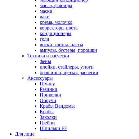
масла, флюиды
маски
лаки
крема, молочко
корректоры цвета
кондиционеры
гели
воски, глины, пасты
ампулы, бустеры, порошки
Техника и расчески
фены
плойки, стайлеры, утюги
брашинги, щетки, расчески
Аксессуары
Шу-шу
Резинки
Приколки
Обручи
Крабы Вандомы
Крабы
Заколки
Гребни
Шпильки FF
Для лица