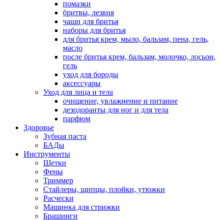
помазки
бритвы, лезвия
чаши для бритья
наборы для бритья
для бритья крем, мыло, бальзам, пена, гель,
масло
после бритья крем, бальзам, молочко, лосьон,
гель
уход для бороды
аксессуары
Уход для лица и тела
очищение, увлажнение и питание
дезодоранты для ног и для тела
парфюм
Здоровье
Зубная паста
БАДы
Инструменты
Щетки
Фены
Триммер
Стайлеры, щипцы, плойки, утюжки
Расчески
Машинка для стрижки
Брашинги