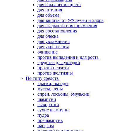
для сохранения цвета
для питания
для объема
для защиты от УФ-лучей и хлора
для гладкости и выпрямления
для восстановления
для блеска
для увлажнения
для укрепления
очищение
против выпадения и для роста
средства для укладки
против перхоти
против желтизны
По типу средств
краски, оксиды
муссы, пены
спреи, лосьоны, эмульсии
шампуни
сыворотки
сухие шампуни
пудра
прешампунь
парфюм
моющий кондиционер