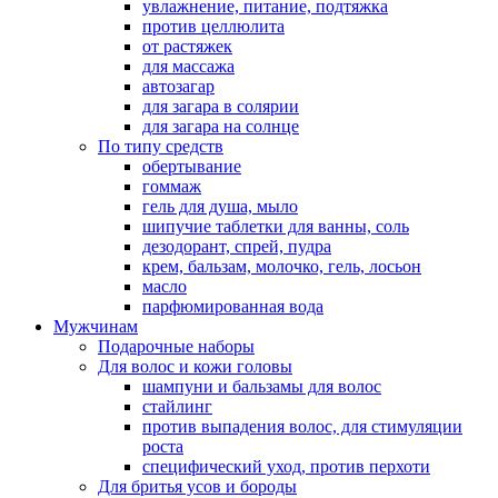
увлажнение, питание, подтяжка
против целлюлита
от растяжек
для массажа
автозагар
для загара в солярии
для загара на солнце
По типу средств
обертывание
гоммаж
гель для душа, мыло
шипучие таблетки для ванны, соль
дезодорант, спрей, пудра
крем, бальзам, молочко, гель, лосьон
масло
парфюмированная вода
Мужчинам
Подарочные наборы
Для волос и кожи головы
шампуни и бальзамы для волос
стайлинг
против выпадения волос, для стимуляции
роста
специфический уход, против перхоти
Для бритья усов и бороды