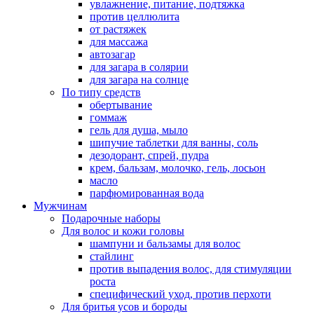
увлажнение, питание, подтяжка
против целлюлита
от растяжек
для массажа
автозагар
для загара в солярии
для загара на солнце
По типу средств
обертывание
гоммаж
гель для душа, мыло
шипучие таблетки для ванны, соль
дезодорант, спрей, пудра
крем, бальзам, молочко, гель, лосьон
масло
парфюмированная вода
Мужчинам
Подарочные наборы
Для волос и кожи головы
шампуни и бальзамы для волос
стайлинг
против выпадения волос, для стимуляции
роста
специфический уход, против перхоти
Для бритья усов и бороды