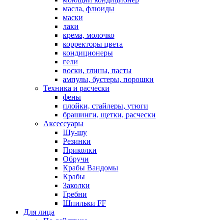
масла, флюиды
маски
лаки
крема, молочко
корректоры цвета
кондиционеры
гели
воски, глины, пасты
ампулы, бустеры, порошки
Техника и расчески
фены
плойки, стайлеры, утюги
брашинги, щетки, расчески
Аксессуары
Шу-шу
Резинки
Приколки
Обручи
Крабы Вандомы
Крабы
Заколки
Гребни
Шпильки FF
Для лица