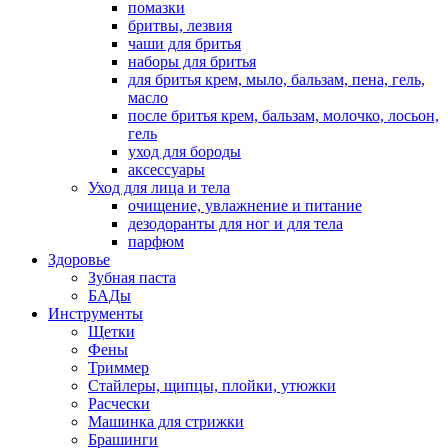
помазки
бритвы, лезвия
чаши для бритья
наборы для бритья
для бритья крем, мыло, бальзам, пена, гель,
масло
после бритья крем, бальзам, молочко, лосьон,
гель
уход для бороды
аксессуары
Уход для лица и тела
очищение, увлажнение и питание
дезодоранты для ног и для тела
парфюм
Здоровье
Зубная паста
БАДы
Инструменты
Щетки
Фены
Триммер
Стайлеры, щипцы, плойки, утюжки
Расчески
Машинка для стрижки
Брашинги