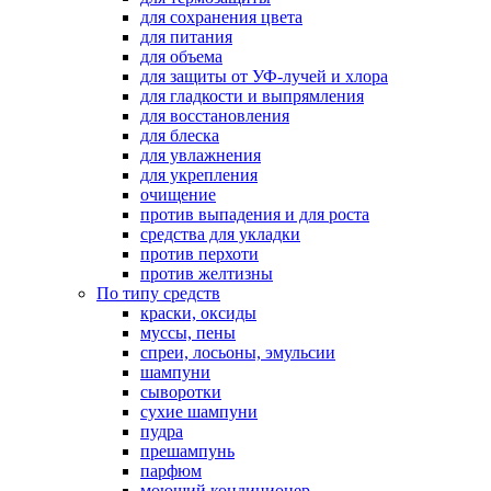
для сохранения цвета
для питания
для объема
для защиты от УФ-лучей и хлора
для гладкости и выпрямления
для восстановления
для блеска
для увлажнения
для укрепления
очищение
против выпадения и для роста
средства для укладки
против перхоти
против желтизны
По типу средств
краски, оксиды
муссы, пены
спреи, лосьоны, эмульсии
шампуни
сыворотки
сухие шампуни
пудра
прешампунь
парфюм
моющий кондиционер