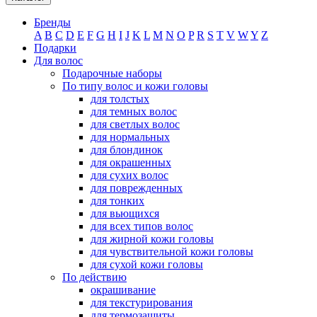
Бренды
A
B
C
D
E
F
G
H
I
J
K
L
M
N
O
P
R
S
T
V
W
Y
Z
Подарки
Для волос
Подарочные наборы
По типу волос и кожи головы
для толстых
для темных волос
для светлых волос
для нормальных
для блондинок
для окрашенных
для сухих волос
для поврежденных
для тонких
для вьющихся
для всех типов волос
для жирной кожи головы
для чувствительной кожи головы
для сухой кожи головы
По действию
окрашивание
для текстурирования
для термозащиты