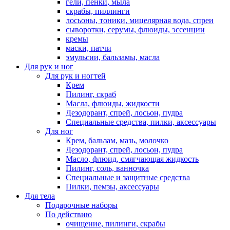
гели, пенки, мыла
скрабы, пиллинги
лосьоны, тоники, мицелярная вода, спреи
сыворотки, серумы, флюиды, эссенции
кремы
маски, патчи
эмульсии, бальзамы, масла
Для рук и ног
Для рук и ногтей
Крем
Пилинг, скраб
Масла, флюиды, жидкости
Дезодорант, спрей, лосьон, пудра
Специальные средства, пилки, аксессуары
Для ног
Крем, бальзам, мазь, молочко
Дезодорант, спрей, лосьон, пудра
Масло, флюид, смягчающая жидкость
Пилинг, соль, ванночка
Специальные и защитные средства
Пилки, пемзы, аксессуары
Для тела
Подарочные наборы
По действию
очищение, пилинги, скрабы