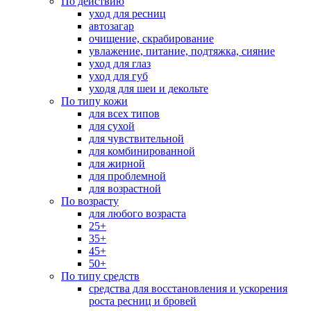
По действию
уход для ресниц
автозагар
очищение, скрабирование
увлажение, питание, подтяжка, сияние
уход для глаз
уход для губ
уходя для шеи и декольте
По типу кожи
для всех типов
для сухой
для чувствительной
для комбинированной
для жирной
для проблемной
для возрастной
По возрасту
для любого возраста
25+
35+
45+
50+
По типу средств
средства для восстановления и ускорения
роста ресниц и бровей