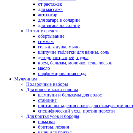
от растяжек
для массажа
автозагар
для загара в солярии
для загара на солнце
По типу средств
обертывание
гоммаж
гель для душа, мыло
шипучие таблетки для ванны, соль
дезодорант, спрей, пудра
крем, бальзам, молочко, гель, лосьон
масло
парфюмированная вода
Мужчинам
Подарочные наборы
Для волос и кожи головы
шампуни и бальзамы для волос
стайлинг
против выпадения волос, для стимуляции рос
специфический уход, против перхоти
Для бритья усов и бороды
помазки
бритвы, лезвия
чаши для бритья