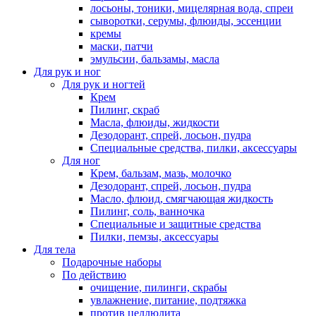
лосьоны, тоники, мицелярная вода, спреи
сыворотки, серумы, флюиды, эссенции
кремы
маски, патчи
эмульсии, бальзамы, масла
Для рук и ног
Для рук и ногтей
Крем
Пилинг, скраб
Масла, флюиды, жидкости
Дезодорант, спрей, лосьон, пудра
Специальные средства, пилки, аксессуары
Для ног
Крем, бальзам, мазь, молочко
Дезодорант, спрей, лосьон, пудра
Масло, флюид, смягчающая жидкость
Пилинг, соль, ванночка
Специальные и защитные средства
Пилки, пемзы, аксессуары
Для тела
Подарочные наборы
По действию
очищение, пилинги, скрабы
увлажнение, питание, подтяжка
против целлюлита