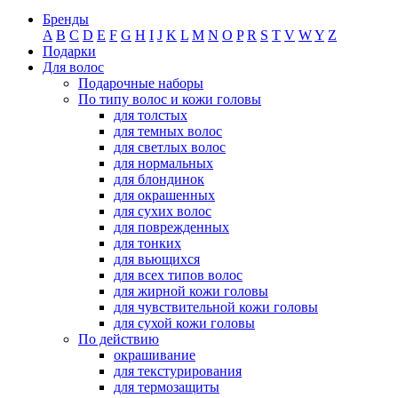
Бренды
A
B
C
D
E
F
G
H
I
J
K
L
M
N
O
P
R
S
T
V
W
Y
Z
Подарки
Для волос
Подарочные наборы
По типу волос и кожи головы
для толстых
для темных волос
для светлых волос
для нормальных
для блондинок
для окрашенных
для сухих волос
для поврежденных
для тонких
для вьющихся
для всех типов волос
для жирной кожи головы
для чувствительной кожи головы
для сухой кожи головы
По действию
окрашивание
для текстурирования
для термозащиты