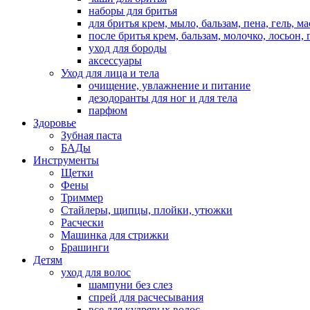
наборы для бритья
для бритья крем, мыло, бальзам, пена, гель, м
после бритья крем, бальзам, молочко, лосьон, 
уход для бороды
аксессуары
Уход для лица и тела
очищение, увлажнение и питание
дезодоранты для ног и для тела
парфюм
Здоровье
Зубная паста
БАДы
Инструменты
Щетки
Фены
Триммер
Стайлеры, щипцы, плойки, утюжки
Расчески
Машинка для стрижки
Брашинги
Детям
уход для волос
шампуни без слез
спрей для расчесывания
все для кудрявых волос