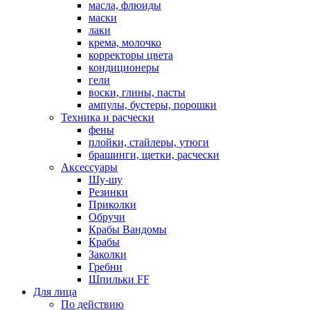
масла, флюиды
маски
лаки
крема, молочко
корректоры цвета
кондиционеры
гели
воски, глины, пасты
ампулы, бустеры, порошки
Техника и расчески
фены
плойки, стайлеры, утюги
брашинги, щетки, расчески
Аксессуары
Шу-шу
Резинки
Приколки
Обручи
Крабы Вандомы
Крабы
Заколки
Гребни
Шпильки FF
Для лица
По действию