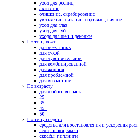
уход для ресниц
автозагар
очищение, скрабирование
увлажение, питание, подтяжка, сияние
уход для глаз
уход для губ
уходя для шеи и декольте
По типу кожи
для всех типов
для сухой
для чувствительной
для комбинированной
для жирной
для проблемной
для возрастной
По возрасту
для любого возраста
25+
35+
45+
50+
По типу средств
средства для восстановления и ускорения рос
гели, пенки, мыла
скрабы, пиллинги