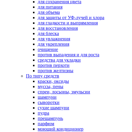
для сохранения цвета
для питания
для объема
для защиты от УФ-лучей и хлора
для гладкости и выпрямления
для восстановления
для блеска
для увлажнения
для укрепления
очищение
против выпадения и для роста
средства для укладки
против перхоти
против желтизны
По типу средств
краски, оксиды
муссы, пены
спреи, лосьоны, эмульсии
шампуни
сыворотки
сухие шампуни
пудра
прешампунь
парфюм
моющий кондиционер