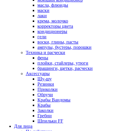
масла, флюиды
маски
лаки
крема, молочко
корректоры цвета
кондиционеры
гели
воски, глины, пасты
ампулы, бустеры, порошки
Техника и расчески
фены
плойки, стайлеры, утюги
брашинги, щетки, расчески
Аксессуары
Шу-шу
Резинки
Приколки
Обручи
Крабы Вандомы
Крабы
Заколки
Гребни
Шпильки FF
Для лица