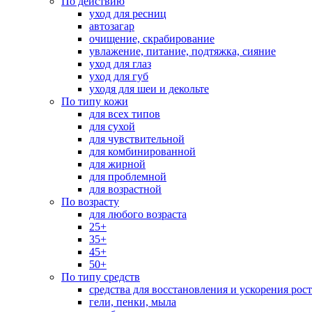
По действию
уход для ресниц
автозагар
очищение, скрабирование
увлажение, питание, подтяжка, сияние
уход для глаз
уход для губ
уходя для шеи и декольте
По типу кожи
для всех типов
для сухой
для чувствительной
для комбинированной
для жирной
для проблемной
для возрастной
По возрасту
для любого возраста
25+
35+
45+
50+
По типу средств
средства для восстановления и ускорения рос
гели, пенки, мыла