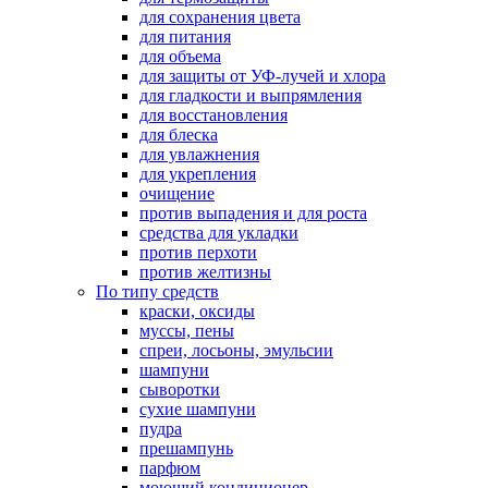
для сохранения цвета
для питания
для объема
для защиты от УФ-лучей и хлора
для гладкости и выпрямления
для восстановления
для блеска
для увлажнения
для укрепления
очищение
против выпадения и для роста
средства для укладки
против перхоти
против желтизны
По типу средств
краски, оксиды
муссы, пены
спреи, лосьоны, эмульсии
шампуни
сыворотки
сухие шампуни
пудра
прешампунь
парфюм
моющий кондиционер