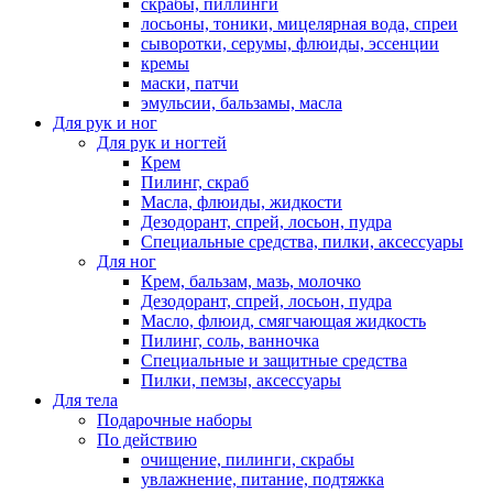
скрабы, пиллинги
лосьоны, тоники, мицелярная вода, спреи
сыворотки, серумы, флюиды, эссенции
кремы
маски, патчи
эмульсии, бальзамы, масла
Для рук и ног
Для рук и ногтей
Крем
Пилинг, скраб
Масла, флюиды, жидкости
Дезодорант, спрей, лосьон, пудра
Специальные средства, пилки, аксессуары
Для ног
Крем, бальзам, мазь, молочко
Дезодорант, спрей, лосьон, пудра
Масло, флюид, смягчающая жидкость
Пилинг, соль, ванночка
Специальные и защитные средства
Пилки, пемзы, аксессуары
Для тела
Подарочные наборы
По действию
очищение, пилинги, скрабы
увлажнение, питание, подтяжка