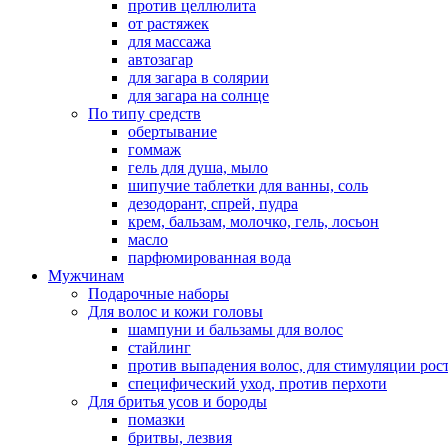
против целлюлита
от растяжек
для массажа
автозагар
для загара в солярии
для загара на солнце
По типу средств
обертывание
гоммаж
гель для душа, мыло
шипучие таблетки для ванны, соль
дезодорант, спрей, пудра
крем, бальзам, молочко, гель, лосьон
масло
парфюмированная вода
Мужчинам
Подарочные наборы
Для волос и кожи головы
шампуни и бальзамы для волос
стайлинг
против выпадения волос, для стимуляции рос
специфический уход, против перхоти
Для бритья усов и бороды
помазки
бритвы, лезвия