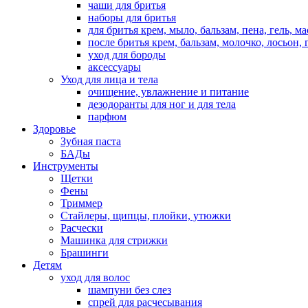
чаши для бритья
наборы для бритья
для бритья крем, мыло, бальзам, пена, гель, м
после бритья крем, бальзам, молочко, лосьон, 
уход для бороды
аксессуары
Уход для лица и тела
очищение, увлажнение и питание
дезодоранты для ног и для тела
парфюм
Здоровье
Зубная паста
БАДы
Инструменты
Щетки
Фены
Триммер
Стайлеры, щипцы, плойки, утюжки
Расчески
Машинка для стрижки
Брашинги
Детям
уход для волос
шампуни без слез
спрей для расчесывания