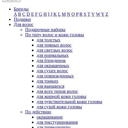
Бренды
A
B
C
D
E
F
G
H
I
J
K
L
M
N
O
P
R
S
T
V
W
Y
Z
Подарки
Для волос
Подарочные наборы
По типу волос и кожи головы
для толстых
для темных волос
для светлых волос
для нормальных
для блондинок
для окрашенных
для сухих волос
для поврежденных
для тонких
для вьющихся
для всех типов волос
для жирной кожи головы
для чувствительной кожи головы
для сухой кожи головы
По действию
окрашивание
для текстурирования
для термозащиты