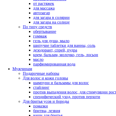
от растяжек
для массажа
автозагар
для загара в солярии
для загара на солнце
По типу средств
обертывание
гоммаж
гель для душа, мыло
шипучие таблетки для ванны, соль
дезодорант, спрей, пудра
крем, бальзам, молочко, гель, лосьон
масло
парфюмированная вода
Мужчинам
Подарочные наборы
Для волос и кожи головы
шампуни и бальзамы для волос
стайлинг
против выпадения волос, для стимуляции рос
специфический уход, против перхоти
Для бритья усов и бороды
помазки
бритвы, лезвия
чаши для бритья