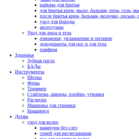
наборы для бритья
для бритья крем, мыло, бальзам, пена, гель, м
после бритья крем, бальзам, молочко, лосьон, 
уход для бороды
аксессуары
Уход для лица и тела
очищение, увлажнение и питание
дезодоранты для ног и для тела
парфюм
Здоровье
Зубная паста
БАДы
Инструменты
Щетки
Фены
Триммер
Стайлеры, щипцы, плойки, утюжки
Расчески
Машинка для стрижки
Брашинги
Детям
уход для волос
шампуни без слез
спрей для расчесывания
все для кудрявых волос