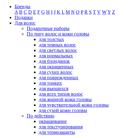
Бренды
A
B
C
D
E
F
G
H
I
J
K
L
M
N
O
P
R
S
T
V
W
Y
Z
Подарки
Для волос
Подарочные наборы
По типу волос и кожи головы
для толстых
для темных волос
для светлых волос
для нормальных
для блондинок
для окрашенных
для сухих волос
для поврежденных
для тонких
для вьющихся
для всех типов волос
для жирной кожи головы
для чувствительной кожи головы
для сухой кожи головы
По действию
окрашивание
для текстурирования
для термозащиты