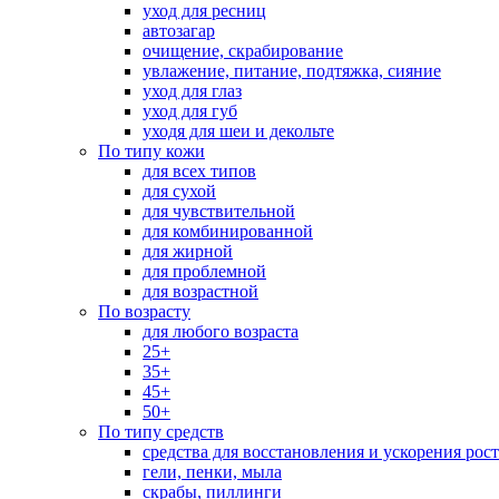
уход для ресниц
автозагар
очищение, скрабирование
увлажение, питание, подтяжка, сияние
уход для глаз
уход для губ
уходя для шеи и декольте
По типу кожи
для всех типов
для сухой
для чувствительной
для комбинированной
для жирной
для проблемной
для возрастной
По возрасту
для любого возраста
25+
35+
45+
50+
По типу средств
средства для восстановления и ускорения рос
гели, пенки, мыла
скрабы, пиллинги