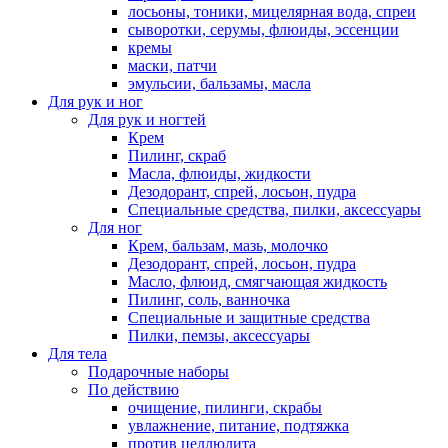
лосьоны, тоники, мицелярная вода, спреи
сыворотки, серумы, флюиды, эссенции
кремы
маски, патчи
эмульсии, бальзамы, масла
Для рук и ног
Для рук и ногтей
Крем
Пилинг, скраб
Масла, флюиды, жидкости
Дезодорант, спрей, лосьон, пудра
Специальные средства, пилки, аксессуары
Для ног
Крем, бальзам, мазь, молочко
Дезодорант, спрей, лосьон, пудра
Масло, флюид, смягчающая жидкость
Пилинг, соль, ванночка
Специальные и защитные средства
Пилки, пемзы, аксессуары
Для тела
Подарочные наборы
По действию
очищение, пилинги, скрабы
увлажнение, питание, подтяжка
против целлюлита