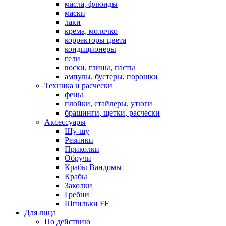
масла, флюиды
маски
лаки
крема, молочко
корректоры цвета
кондиционеры
гели
воски, глины, пасты
ампулы, бустеры, порошки
Техника и расчески
фены
плойки, стайлеры, утюги
брашинги, щетки, расчески
Аксессуары
Шу-шу
Резинки
Приколки
Обручи
Крабы Вандомы
Крабы
Заколки
Гребни
Шпильки FF
Для лица
По действию