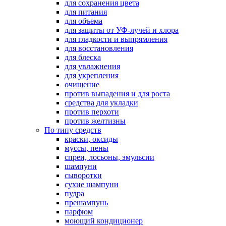
для сохранения цвета
для питания
для объема
для защиты от УФ-лучей и хлора
для гладкости и выпрямления
для восстановления
для блеска
для увлажнения
для укрепления
очищение
против выпадения и для роста
средства для укладки
против перхоти
против желтизны
По типу средств
краски, оксиды
муссы, пены
спреи, лосьоны, эмульсии
шампуни
сыворотки
сухие шампуни
пудра
прешампунь
парфюм
моющий кондиционер