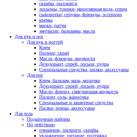
скрабы, пиллинги
лосьоны, тоники, мицелярная вода, спреи
сыворотки, серумы, флюиды, эссенции
кремы
маски, патчи
эмульсии, бальзамы, масла
Для рук и ног
Для рук и ногтей
Крем
Пилинг, скраб
Масла, флюиды, жидкости
Дезодорант, спрей, лосьон, пудра
Специальные средства, пилки, аксессуары
Для ног
Крем, бальзам, мазь, молочко
Дезодорант, спрей, лосьон, пудра
Масло, флюид, смягчающая жидкость
Пилинг, соль, ванночка
Специальные и защитные средства
Пилки, пемзы, аксессуары
Для тела
Подарочные наборы
По действию
очищение, пилинги, скрабы
увлажнение, питание, подтяжка