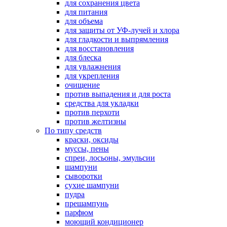
для сохранения цвета
для питания
для объема
для защиты от УФ-лучей и хлора
для гладкости и выпрямления
для восстановления
для блеска
для увлажнения
для укрепления
очищение
против выпадения и для роста
средства для укладки
против перхоти
против желтизны
По типу средств
краски, оксиды
муссы, пены
спреи, лосьоны, эмульсии
шампуни
сыворотки
сухие шампуни
пудра
прешампунь
парфюм
моющий кондиционер