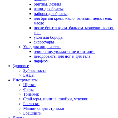
бритвы, лезвия
чаши для бритья
наборы для бритья
для бритья крем, мыло, бальзам, пена, гель,
масло
после бритья крем, бальзам, молочко, лосьон,
гель
уход для бороды
аксессуары
Уход для лица и тела
очищение, увлажнение и питание
дезодоранты для ног и для тела
парфюм
Здоровье
Зубная паста
БАДы
Инструменты
Щетки
Фены
Триммер
Стайлеры, щипцы, плойки, утюжки
Расчески
Машинка для стрижки
Брашинги
Детям