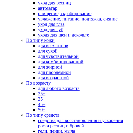
уход для ресниц
автозагар
очищение, скрабирование
увлажение, питание, подтяжка, сияние
уход для глаз
уход для губ
уходя для шеи и декольте
По типу кожи
для всех типов
для сухой
для чувствительной
для комбинированной
для жирной
для проблемной
для возрастной
По возрасту
для любого возраста
25+
35+
45+
50+
По типу средств
средства для восстановления и ускорения
роста ресниц и бровей
гели, пенки, мыла