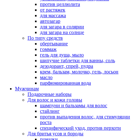
против целлюлита
от растяжек
для массажа
автозагар
для загара в солярии
для загара на солнце
По типу средств
обертывание
гоммаж
гель для душа, мыло
шипучие таблетки для ванны, соль
дезодорант, спрей, пудра
крем, бальзам, молочко, гель, лосьон
масло
парфюмированная вода
Мужчинам
Подарочные наборы
Для волос и кожи головы
шампуни и бальзамы для волос
стайлинг
против выпадения волос, для стимуляции
роста
специфический уход, против перхоти
Для бритья усов и бороды
помазки