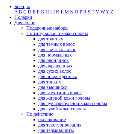
Бренды
A
B
C
D
E
F
G
H
I
J
K
L
M
N
O
P
R
S
T
V
W
Y
Z
Подарки
Для волос
Подарочные наборы
По типу волос и кожи головы
для толстых
для темных волос
для светлых волос
для нормальных
для блондинок
для окрашенных
для сухих волос
для поврежденных
для тонких
для вьющихся
для всех типов волос
для жирной кожи головы
для чувствительной кожи головы
для сухой кожи головы
По действию
окрашивание
для текстурирования
для термозащиты