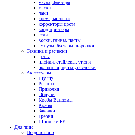
масла, флюиды
маски
лаки
крема, молочко
корректоры цвета
кондиционеры
гели
воски, глины, пасты
ампулы, бустеры, порошки
Техника и расчески
фены
плойки, стайлеры, утюги
брашинги, щетки, расчески
Аксессуары
Шу-шу
Резинки
Приколки
Обручи
Крабы Вандомы
Крабы
Заколки
Гребни
Шпильки FF
Для лица
По действию