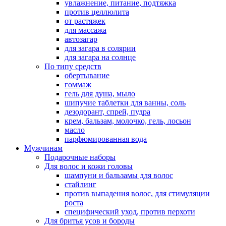
увлажнение, питание, подтяжка
против целлюлита
от растяжек
для массажа
автозагар
для загара в солярии
для загара на солнце
По типу средств
обертывание
гоммаж
гель для душа, мыло
шипучие таблетки для ванны, соль
дезодорант, спрей, пудра
крем, бальзам, молочко, гель, лосьон
масло
парфюмированная вода
Мужчинам
Подарочные наборы
Для волос и кожи головы
шампуни и бальзамы для волос
стайлинг
против выпадения волос, для стимуляции
роста
специфический уход, против перхоти
Для бритья усов и бороды