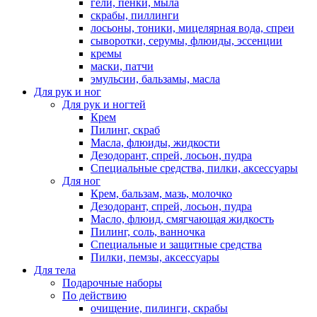
гели, пенки, мыла
скрабы, пиллинги
лосьоны, тоники, мицелярная вода, спреи
сыворотки, серумы, флюиды, эссенции
кремы
маски, патчи
эмульсии, бальзамы, масла
Для рук и ног
Для рук и ногтей
Крем
Пилинг, скраб
Масла, флюиды, жидкости
Дезодорант, спрей, лосьон, пудра
Специальные средства, пилки, аксессуары
Для ног
Крем, бальзам, мазь, молочко
Дезодорант, спрей, лосьон, пудра
Масло, флюид, смягчающая жидкость
Пилинг, соль, ванночка
Специальные и защитные средства
Пилки, пемзы, аксессуары
Для тела
Подарочные наборы
По действию
очищение, пилинги, скрабы