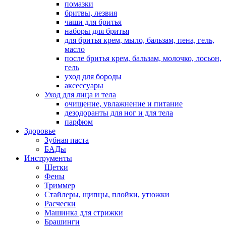
помазки
бритвы, лезвия
чаши для бритья
наборы для бритья
для бритья крем, мыло, бальзам, пена, гель,
масло
после бритья крем, бальзам, молочко, лосьон,
гель
уход для бороды
аксессуары
Уход для лица и тела
очищение, увлажнение и питание
дезодоранты для ног и для тела
парфюм
Здоровье
Зубная паста
БАДы
Инструменты
Щетки
Фены
Триммер
Стайлеры, щипцы, плойки, утюжки
Расчески
Машинка для стрижки
Брашинги