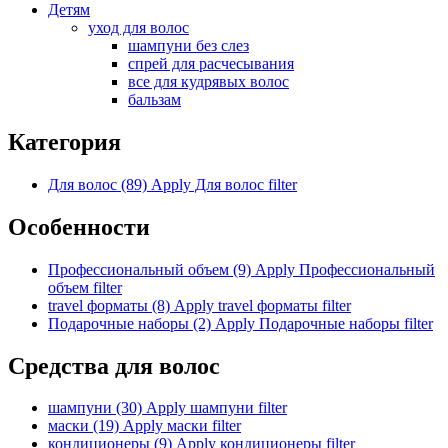
Детям
уход для волос
шампуни без слез
спрей для расчесывания
все для кудрявых волос
бальзам
Категория
Для волос (89)
Apply Для волос filter
Особенности
Профессиональный объем (9)
Apply Профессиональный
объем filter
travel форматы (8)
Apply travel форматы filter
Подарочные наборы (2)
Apply Подарочные наборы filter
Средства для волос
шампуни (30)
Apply шампуни filter
маски (19)
Apply маски filter
кондиционеры (9)
Apply кондиционеры filter