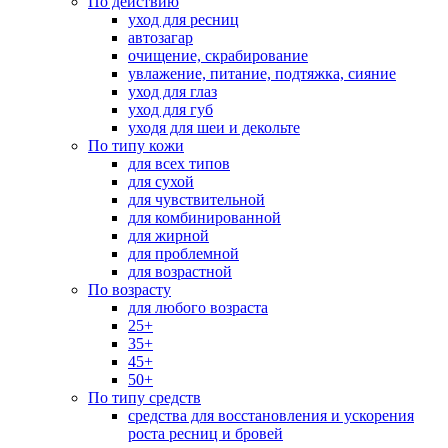
По действию
уход для ресниц
автозагар
очищение, скрабирование
увлажение, питание, подтяжка, сияние
уход для глаз
уход для губ
уходя для шеи и декольте
По типу кожи
для всех типов
для сухой
для чувствительной
для комбинированной
для жирной
для проблемной
для возрастной
По возрасту
для любого возраста
25+
35+
45+
50+
По типу средств
средства для восстановления и ускорения
роста ресниц и бровей