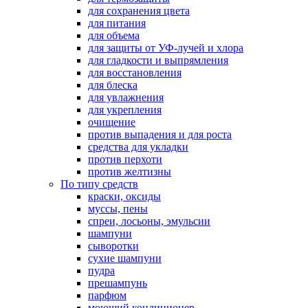
для сохранения цвета
для питания
для объема
для защиты от УФ-лучей и хлора
для гладкости и выпрямления
для восстановления
для блеска
для увлажнения
для укрепления
очищение
против выпадения и для роста
средства для укладки
против перхоти
против желтизны
По типу средств
краски, оксиды
муссы, пены
спреи, лосьоны, эмульсии
шампуни
сыворотки
сухие шампуни
пудра
прешампунь
парфюм
моющий кондиционер