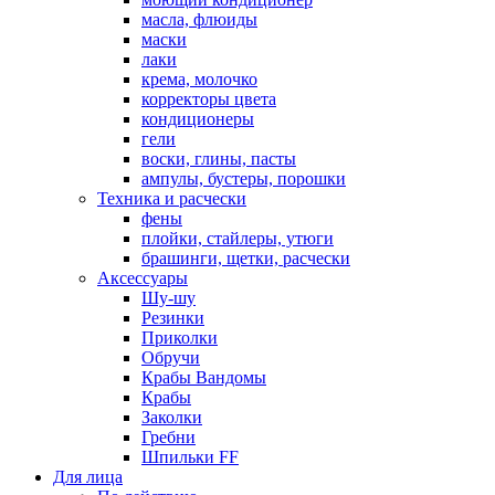
масла, флюиды
маски
лаки
крема, молочко
корректоры цвета
кондиционеры
гели
воски, глины, пасты
ампулы, бустеры, порошки
Техника и расчески
фены
плойки, стайлеры, утюги
брашинги, щетки, расчески
Аксессуары
Шу-шу
Резинки
Приколки
Обручи
Крабы Вандомы
Крабы
Заколки
Гребни
Шпильки FF
Для лица