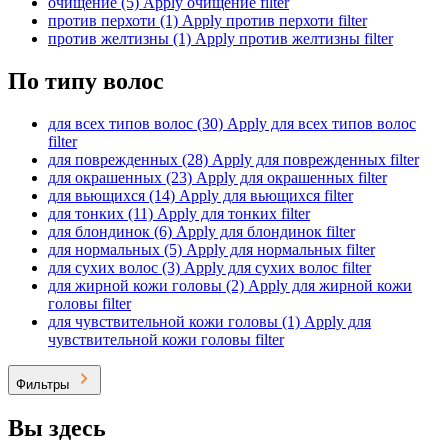
очищение (5)
Apply очищение filter
против перхоти (1)
Apply против перхоти filter
против желтизны (1)
Apply против желтизны filter
По типу волос
для всех типов волос (30)
Apply для всех типов волос
filter
для поврежденных (28)
Apply для поврежденных filter
для окрашенных (23)
Apply для окрашенных filter
для вьющихся (14)
Apply для вьющихся filter
для тонких (11)
Apply для тонких filter
для блондинок (6)
Apply для блондинок filter
для нормальных (5)
Apply для нормальных filter
для сухих волос (3)
Apply для сухих волос filter
для жирной кожи головы (2)
Apply для жирной кожи
головы filter
для чувствительной кожи головы (1)
Apply для
чувствительной кожи головы filter
Фильтры
Вы здесь