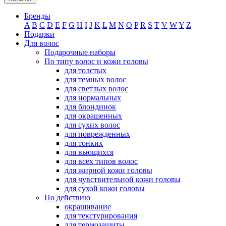
Бренды
A
B
C
D
E
F
G
H
I
J
K
L
M
N
O
P
R
S
T
V
W
Y
Z
Подарки
Для волос
Подарочные наборы
По типу волос и кожи головы
для толстых
для темных волос
для светлых волос
для нормальных
для блондинок
для окрашенных
для сухих волос
для поврежденных
для тонких
для вьющихся
для всех типов волос
для жирной кожи головы
для чувствительной кожи головы
для сухой кожи головы
По действию
окрашивание
для текстурирования
для термозащиты