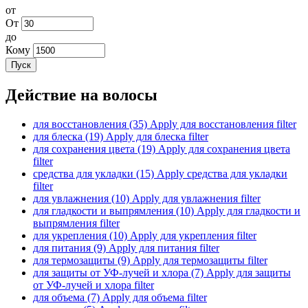
от
От
до
Кому
Пуск
Действие на волосы
для восстановления (35)
Apply для восстановления filter
для блеска (19)
Apply для блеска filter
для сохранения цвета (19)
Apply для сохранения цвета
filter
средства для укладки (15)
Apply средства для укладки
filter
для увлажнения (10)
Apply для увлажнения filter
для гладкости и выпрямления (10)
Apply для гладкости и
выпрямления filter
для укрепления (10)
Apply для укрепления filter
для питания (9)
Apply для питания filter
для термозащиты (9)
Apply для термозащиты filter
для защиты от УФ-лучей и хлора (7)
Apply для защиты
от УФ-лучей и хлора filter
для объема (7)
Apply для объема filter