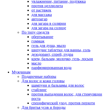
увлажнение, питание, подтяжка
против целлюлита
от растяжек
для массажа
автозагар
для загара в солярии
для загара на солнце
По типу средств
обертывание
гоммаж
гель для душа, мыло
шипучие таблетки для ванны, соль
дезодорант, спрей, пудра
крем, бальзам, молочко, гель, лосьон
масло
парфюмированная вода
Мужчинам
Подарочные наборы
Для волос и кожи головы
шампуни и бальзамы для волос
стайлинг
против выпадения волос, для стимуляции
роста
специфический уход, против перхоти
Для бритья усов и бороды