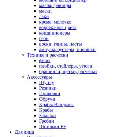
масла, флюиды
маски
лаки
крема, молочко
корректоры цвета
кондиционеры
гели
воски, глины, пасты
ампулы, бустеры, порошки
Техника и расчески
фены
плойки, стайлеры, утюги
брашинги, щетки, расчески
Аксессуары
Шу-шу
Резинки
Приколки
Обручи
Крабы Вандомы
Крабы
Заколки
Гребни
Шпильки FF
Для лица