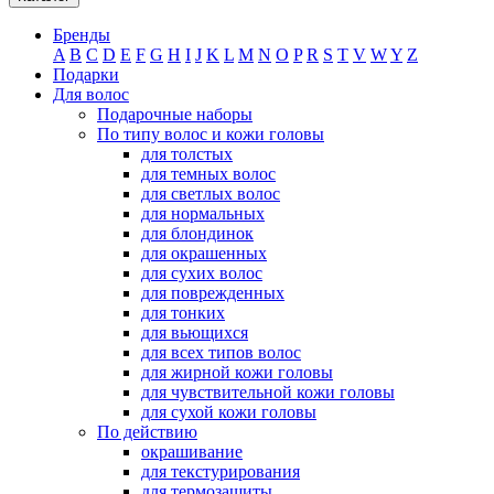
Бренды
A
B
C
D
E
F
G
H
I
J
K
L
M
N
O
P
R
S
T
V
W
Y
Z
Подарки
Для волос
Подарочные наборы
По типу волос и кожи головы
для толстых
для темных волос
для светлых волос
для нормальных
для блондинок
для окрашенных
для сухих волос
для поврежденных
для тонких
для вьющихся
для всех типов волос
для жирной кожи головы
для чувствительной кожи головы
для сухой кожи головы
По действию
окрашивание
для текстурирования
для термозащиты