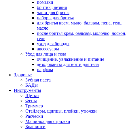
помазки
бритвы, лезвия
чаши для бритья
наборы для бритья
для бритья крем, мыло, бальзам, пена, гель,
масло
после бритья крем, бальзам, молочко, лосьон,
гель
уход для бороды
аксессуары
Уход для лица и тела
очищение, увлажнение и питание
дезодоранты для ног и для тела
парфюм
Здоровье
Зубная паста
БАДы
Инструменты
Щетки
Фены
Триммер
Стайлеры, щипцы, плойки, утюжки
Расчески
Машинка для стрижки
Брашинги