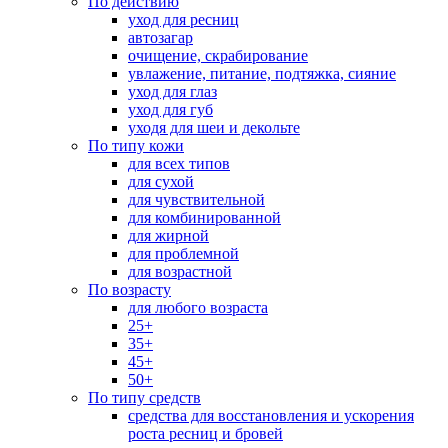
По действию
уход для ресниц
автозагар
очищение, скрабирование
увлажение, питание, подтяжка, сияние
уход для глаз
уход для губ
уходя для шеи и декольте
По типу кожи
для всех типов
для сухой
для чувствительной
для комбинированной
для жирной
для проблемной
для возрастной
По возрасту
для любого возраста
25+
35+
45+
50+
По типу средств
средства для восстановления и ускорения
роста ресниц и бровей