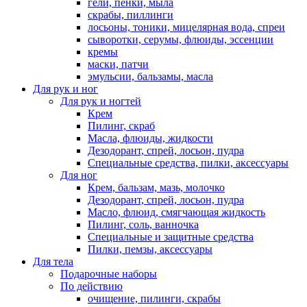
гели, пенки, мыла
скрабы, пиллинги
лосьоны, тоники, мицелярная вода, спреи
сыворотки, серумы, флюиды, эссенции
кремы
маски, патчи
эмульсии, бальзамы, масла
Для рук и ног
Для рук и ногтей
Крем
Пилинг, скраб
Масла, флюиды, жидкости
Дезодорант, спрей, лосьон, пудра
Специальные средства, пилки, аксессуары
Для ног
Крем, бальзам, мазь, молочко
Дезодорант, спрей, лосьон, пудра
Масло, флюид, смягчающая жидкость
Пилинг, соль, ванночка
Специальные и защитные средства
Пилки, пемзы, аксессуары
Для тела
Подарочные наборы
По действию
очищение, пилинги, скрабы