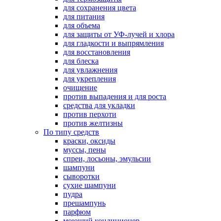
для сохранения цвета
для питания
для объема
для защиты от УФ-лучей и хлора
для гладкости и выпрямления
для восстановления
для блеска
для увлажнения
для укрепления
очищение
против выпадения и для роста
средства для укладки
против перхоти
против желтизны
По типу средств
краски, оксиды
муссы, пены
спреи, лосьоны, эмульсии
шампуни
сыворотки
сухие шампуни
пудра
прешампунь
парфюм
моющий кондиционер