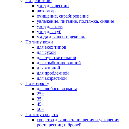
По действию
уход для ресниц
автозагар
очищение, скрабирование
увлажение, питание, подтяжка, сияние
уход для глаз
уход для губ
уходя для шеи и декольте
По типу кожи
для всех типов
для сухой
для чувствительной
для комбинированной
для жирной
для проблемной
для возрастной
По возрасту
для любого возраста
25+
35+
45+
50+
По типу средств
средства для восстановления и ускорения
роста ресниц и бровей