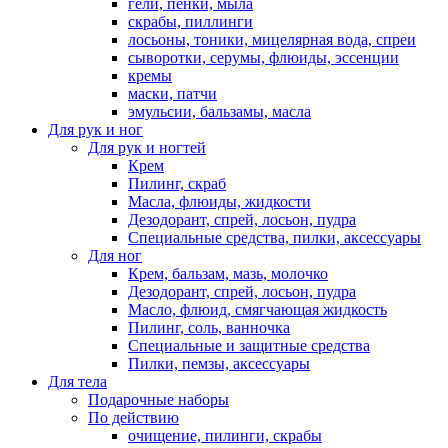
гели, пенки, мыла
скрабы, пиллинги
лосьоны, тоники, мицелярная вода, спреи
сыворотки, серумы, флюиды, эссенции
кремы
маски, патчи
эмульсии, бальзамы, масла
Для рук и ног
Для рук и ногтей
Крем
Пилинг, скраб
Масла, флюиды, жидкости
Дезодорант, спрей, лосьон, пудра
Специальные средства, пилки, аксессуары
Для ног
Крем, бальзам, мазь, молочко
Дезодорант, спрей, лосьон, пудра
Масло, флюид, смягчающая жидкость
Пилинг, соль, ванночка
Специальные и защитные средства
Пилки, пемзы, аксессуары
Для тела
Подарочные наборы
По действию
очищение, пилинги, скрабы