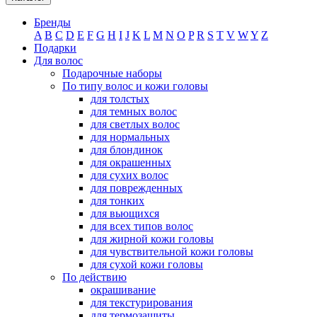
Бренды
A
B
C
D
E
F
G
H
I
J
K
L
M
N
O
P
R
S
T
V
W
Y
Z
Подарки
Для волос
Подарочные наборы
По типу волос и кожи головы
для толстых
для темных волос
для светлых волос
для нормальных
для блондинок
для окрашенных
для сухих волос
для поврежденных
для тонких
для вьющихся
для всех типов волос
для жирной кожи головы
для чувствительной кожи головы
для сухой кожи головы
По действию
окрашивание
для текстурирования
для термозащиты