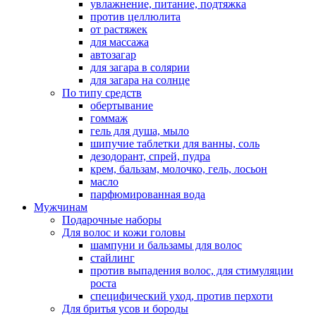
увлажнение, питание, подтяжка
против целлюлита
от растяжек
для массажа
автозагар
для загара в солярии
для загара на солнце
По типу средств
обертывание
гоммаж
гель для душа, мыло
шипучие таблетки для ванны, соль
дезодорант, спрей, пудра
крем, бальзам, молочко, гель, лосьон
масло
парфюмированная вода
Мужчинам
Подарочные наборы
Для волос и кожи головы
шампуни и бальзамы для волос
стайлинг
против выпадения волос, для стимуляции
роста
специфический уход, против перхоти
Для бритья усов и бороды