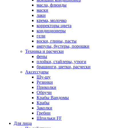
масла, флюиды
маски
лаки
крема, молочко
корректоры цвета
кондиционеры
гели
воски, глины, пасты
ампулы, бустеры, порошки
Техника и расчески
фены
плойки, стайлеры, утюги
брашинги, щетки, расчески
Аксессуары
Шу-шу
Резинки
Приколки
Обручи
Крабы Вандомы
Крабы
Заколки
Гребни
Шпильки FF
Для лица