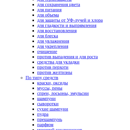
для сохранения цвета
для питания
для объема
для защиты от УФ-лучей и хлора
для гладкости и выпрямления
для восстановления
для блеска
для увлажнения
для укрепления
очищение
против выпадения и для роста
средства для укладки
против перхоти
против желтизны
По типу средств
краски, оксиды
муссы, пены
спреи, лосьоны, эмульсии
шампуни
сыворотки
сухие шампуни
пудра
прешампунь
парфюм
моющий кондиционер