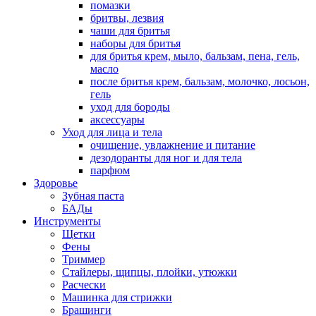
помазки
бритвы, лезвия
чаши для бритья
наборы для бритья
для бритья крем, мыло, бальзам, пена, гель,
масло
после бритья крем, бальзам, молочко, лосьон,
гель
уход для бороды
аксессуары
Уход для лица и тела
очищение, увлажнение и питание
дезодоранты для ног и для тела
парфюм
Здоровье
Зубная паста
БАДы
Инструменты
Щетки
Фены
Триммер
Стайлеры, щипцы, плойки, утюжки
Расчески
Машинка для стрижки
Брашинги