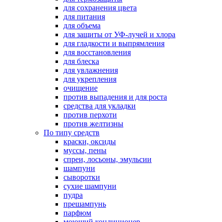
для сохранения цвета
для питания
для объема
для защиты от УФ-лучей и хлора
для гладкости и выпрямления
для восстановления
для блеска
для увлажнения
для укрепления
очищение
против выпадения и для роста
средства для укладки
против перхоти
против желтизны
По типу средств
краски, оксиды
муссы, пены
спреи, лосьоны, эмульсии
шампуни
сыворотки
сухие шампуни
пудра
прешампунь
парфюм
моющий кондиционер