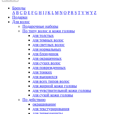
Бренды
A
B
C
D
E
F
G
H
I
J
K
L
M
N
O
P
R
S
T
V
W
Y
Z
Подарки
Для волос
Подарочные наборы
По типу волос и кожи головы
для толстых
для темных волос
для светлых волос
для нормальных
для блондинок
для окрашенных
для сухих волос
для поврежденных
для тонких
для вьющихся
для всех типов волос
для жирной кожи головы
для чувствительной кожи головы
для сухой кожи головы
По действию
окрашивание
для текстурирования
для термозащиты