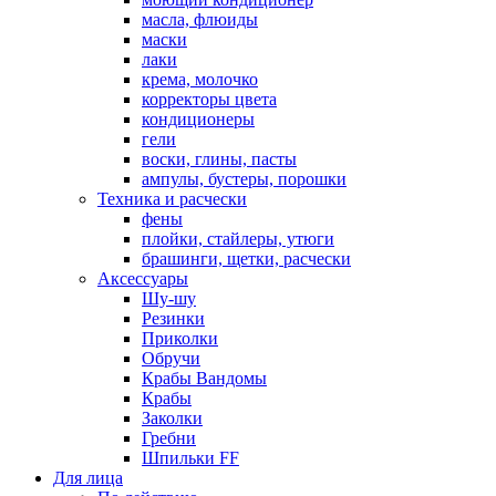
масла, флюиды
маски
лаки
крема, молочко
корректоры цвета
кондиционеры
гели
воски, глины, пасты
ампулы, бустеры, порошки
Техника и расчески
фены
плойки, стайлеры, утюги
брашинги, щетки, расчески
Аксессуары
Шу-шу
Резинки
Приколки
Обручи
Крабы Вандомы
Крабы
Заколки
Гребни
Шпильки FF
Для лица