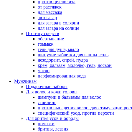
против целлюлита
от растяжек
для массажа
автозагар
для загара в солярии
для загара на солнце
По типу средств
обертывание
гоммаж
гель для душа, мыло
шипучие таблетки для ванны, соль
дезодорант, спрей, пудра
крем, бальзам, молочко, гель, лосьон
масло
парфюмированная вода
Мужчинам
Подарочные наборы
Для волос и кожи головы
шампуни и бальзамы для волос
стайлинг
против выпадения волос, для стимуляции рос
специфический уход, против перхоти
Для бритья усов и бороды
помазки
бритвы, лезвия