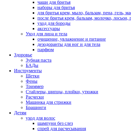
чаши для бритья
наборы для бритья
для бритья крем, мыло, бальзам, пена, гель, м
после бритья крем, бальзам, молочко, лосьон, 
уход для бороды
аксессуары
Уход для лица и тела
очищение, увлажнение и питание
дезодоранты для ног и для тела
парфюм
Здоровье
Зубная паста
БАДы
Инструменты
Щетки
Фены
Триммер
Стайлеры, щипцы, плойки, утюжки
Расчески
Машинка для стрижки
Брашинги
Детям
уход для волос
шампуни без слез
спрей для расчесывания