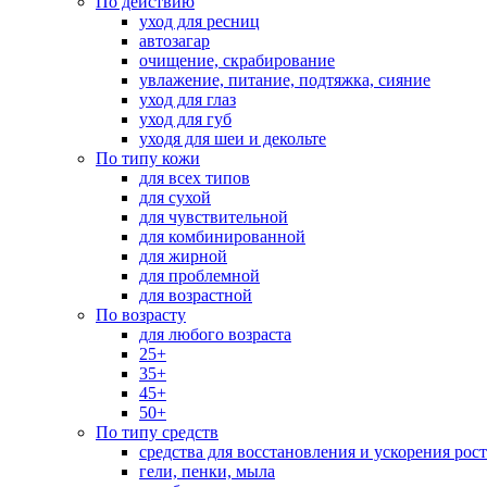
По действию
уход для ресниц
автозагар
очищение, скрабирование
увлажение, питание, подтяжка, сияние
уход для глаз
уход для губ
уходя для шеи и декольте
По типу кожи
для всех типов
для сухой
для чувствительной
для комбинированной
для жирной
для проблемной
для возрастной
По возрасту
для любого возраста
25+
35+
45+
50+
По типу средств
средства для восстановления и ускорения рос
гели, пенки, мыла