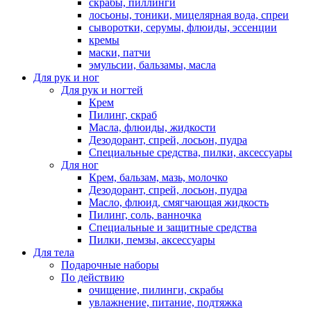
скрабы, пиллинги
лосьоны, тоники, мицелярная вода, спреи
сыворотки, серумы, флюиды, эссенции
кремы
маски, патчи
эмульсии, бальзамы, масла
Для рук и ног
Для рук и ногтей
Крем
Пилинг, скраб
Масла, флюиды, жидкости
Дезодорант, спрей, лосьон, пудра
Специальные средства, пилки, аксессуары
Для ног
Крем, бальзам, мазь, молочко
Дезодорант, спрей, лосьон, пудра
Масло, флюид, смягчающая жидкость
Пилинг, соль, ванночка
Специальные и защитные средства
Пилки, пемзы, аксессуары
Для тела
Подарочные наборы
По действию
очищение, пилинги, скрабы
увлажнение, питание, подтяжка